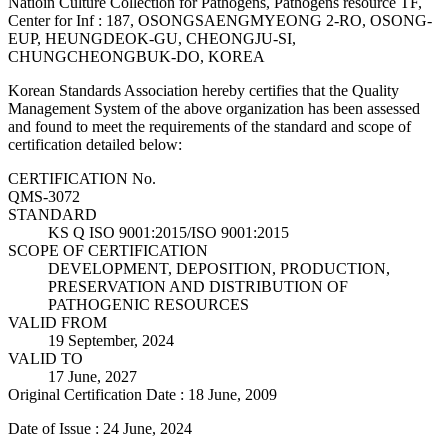
Natioin Culture Collection for Pathogens, Pathogens resource TF,
Center for Inf : 187, OSONGSAENGMYEONG 2-RO, OSONG-
EUP, HEUNGDEOK-GU, CHEONGJU-SI,
CHUNGCHEONGBUK-DO, KOREA
Korean Standards Association hereby certifies that the Quality
Management System of the above organization has been assessed
and found to meet the requirements of the standard and scope of
certification detailed below:
CERTIFICATION No.
QMS-3072
STANDARD
KS Q ISO 9001:2015/ISO 9001:2015
SCOPE OF CERTIFICATION
DEVELOPMENT, DEPOSITION, PRODUCTION,
PRESERVATION AND DISTRIBUTION OF
PATHOGENIC RESOURCES
VALID FROM
19 September, 2024
VALID TO
17 June, 2027
Original Certification Date : 18 June, 2009
Date of Issue : 24 June, 2024