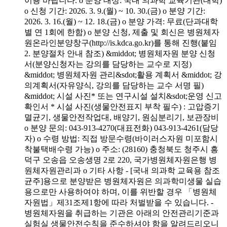
이용 바랍니다. o 분양 대상: 국내 의과학 교육기관(대학)
o 신청 기간: 2026. 3. 9.(월) ~ 10. 30.(금) o 분양 기간:
2026. 3. 16.(월) ~ 12. 18.(금) o 분양 가격: 무료(단과대학
별 연 1회에 한함) o 분양 신청, 제출 및 회신은 병원체자
원온라인분양창구(http://is.kdca.go.kr)를 통해 진행(붙임
2. 분양절차 안내 참조) &middot; 병원체자원 분양 신청
서(분양신청자는 강의를 담당하는 교수로 지정)
&middot; 병원체자원 관리&sdot;활용 계획서 &middot; 강
의계획서(자유양식, 강의를 담당하는 교수 서명 필)
&middot; 시설 사진* 또는 연구시설 설치&sdot;운영 신고
확인서 * 시설 사진(생물안전표지 부착 필수) : 고압증기
멸균기, 생물안전작업대, 배양기, 원심분리기, 보관장비
o 분양 문의: 043-913-4270(대표전화) 043-913-4261(담당
자) o 수령 방법: 직접 방문수령(바이러스자원 미포함시
착불택배수령 가능) o 주소: (28160) 충청북도 청주시 흥
덕구 오송읍 오송생명 2로 220, 국가병원체자원은행 병
원체자원관리과 o 기타 사항 - [국내 의과학 교육용 참조
균주]용으로 분양받은 병원체자원은 의과학미생물 실습
용으로만 사용하여야 하며, 이를 위반할 경우 「병원체
자원법」제31조제1항에 따라 처벌받을 수 있습니다. -
병원체자원을 취급하는 기관은 아래의 안전관리기준과
실험실 생물안전수칙을 준수하셔야 함을 알려드리오니