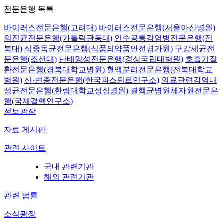
전문은행 목록
바이러스전문은행(고려대)
바이러스전문은행(서울아산병원)
의진균전문은행(가톨릭관동대)
인수공통감염병전문은행(전
북대)
식중독균전문은행(식품의약품안전평가원)
구강세균전
문은행(조선대)
난배양성전문은행(경상국립대병원)
호흡기질
환전문은행(경북대학교병원)
혈액분리전문은행(전북대학교
병원)
신·변종전문은행(한국파스퇴르연구소)
의료관련감염내
성균전문은행(한림대학교성심병원)
결핵균병원체자원전문은
행(국제결핵연구소)
정보광장
자료 게시판
관련 사이트
국내 관련기관
해외 관련기관
관련 법률
소식광장