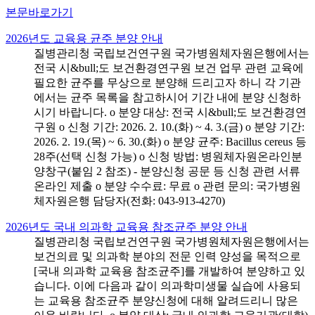
본문바로가기
2026년도 교육용 균주 분양 안내
질병관리청 국립보건연구원 국가병원체자원은행에서는
전국 시&bull;도 보건환경연구원 보건 업무 관련 교육에
필요한 균주를 무상으로 분양해 드리고자 하니 각 기관
에서는 균주 목록을 참고하시어 기간 내에 분양 신청하
시기 바랍니다. o 분양 대상: 전국 시&bull;도 보건환경연
구원 o 신청 기간: 2026. 2. 10.(화) ~ 4. 3.(금) o 분양 기간:
2026. 2. 19.(목) ~ 6. 30.(화) o 분양 균주: Bacillus cereus 등
28주(선택 신청 가능) o 신청 방법: 병원체자원온라인분
양창구(붙임 2 참조) - 분양신청 공문 등 신청 관련 서류
온라인 제출 o 분양 수수료: 무료 o 관련 문의: 국가병원
체자원은행 담당자(전화: 043-913-4270)
2026년도 국내 의과학 교육용 참조균주 분양 안내
질병관리청 국립보건연구원 국가병원체자원은행에서는
보건의료 및 의과학 분야의 전문 인력 양성을 목적으로
[국내 의과학 교육용 참조균주]를 개발하여 분양하고 있
습니다. 이에 다음과 같이 의과학미생물 실습에 사용되
는 교육용 참조균주 분양신청에 대해 알려드리니 많은