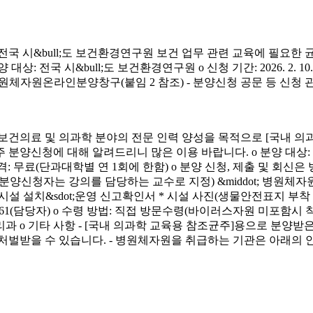
시&bull;도 보건환경연구원 보건 업무 관련 교육에 필요한 
&bull;도 보건환경연구원 o 신청 기간: 2026. 2. 10.(화) ~ 4. 3.
신청 방법: 병원체자원온라인분양창구(붙임 2 참조) - 분양신청 공문 등 신
료 및 의과학 분야의 전문 인력 양성을 목적으로 [국내 의과
에 대해 알려드리니 많은 이용 바랍니다. o 분양 대상: 국내 의과학 교
금) o 분양 가격: 무료(단과대학별 연 1회에 한함) o 분양 신청, 제출 및 회신
서(분양신청자는 강의를 담당하는 교수로 지정) &middot; 병원체자원
 연구시설 설치&sdot;운영 신고확인서 * 시설 사진(생물안전표지 부
913-4261(담당자) o 수령 방법: 직접 방문수령(바이러스자원 미포함시
리과 o 기타 사항 - [국내 의과학 교육용 참조균주]용으로 분
처벌받을 수 있습니다. - 병원체자원을 취급하는 기관은 아래