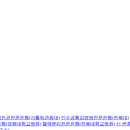
의진균전문은행(가톨릭관동대)
인수공통감염병전문은행(전북대)
행(경북대학교병원)
혈액분리전문은행(전북대학교병원)
신·변
구소)