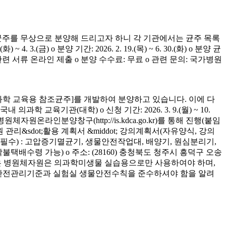
균주를 무상으로 분양해 드리고자 하니 각 기관에서는 균주 목록
(금) o 분양 기간: 2026. 2. 19.(목) ~ 6. 30.(화) o 분양 균
청 관련 서류 온라인 제출 o 분양 수수료: 무료 o 관련 문의: 국가병원
학 교육용 참조균주]를 개발하여 분양하고 있습니다. 이에 다
육기관(대학) o 신청 기간: 2026. 3. 9.(월) ~ 10.
은 병원체자원온라인분양창구(http://is.kdca.go.kr)를 통해 진행(붙임
 관리&sdot;활용 계획서 &middot; 강의계획서(자유양식, 강의
착 필수) : 고압증기멸균기, 생물안전작업대, 배양기, 원심분리기,
 착불택배수령 가능) o 주소: (28160) 충청북도 청주시 흥덕구 오송
양받은 병원체자원은 의과학미생물 실습용으로만 사용하여야 하며,
의 안전관리기준과 실험실 생물안전수칙을 준수하셔야 함을 알려