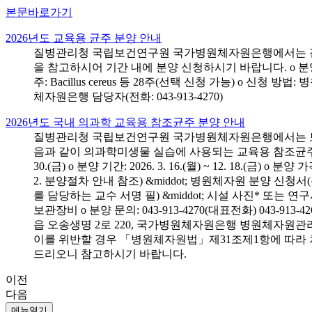
본문바로가기
2026년도 교육용 균주 분양 안내
질병관리청 국립보건연구원 국가병원체자원은행에서는 전국 
을 참고하시어 기간 내에 분양 신청하시기 바랍니다. o 분양 대상: 전국 시
주: Bacillus cereus 등 28주(선택 신청 가능) o 
체자원은행 담당자(전화: 043-913-4270)
2026년도 국내 의과학 교육용 참조균주 분양 안내
질병관리청 국립보건연구원 국가병원체자원은행에서는 보건의
음과 같이 의과학미생물 실습에 사용되는 교육용 참조균주 분양신청
30.(금) o 분양 기간: 2026. 3. 16.(월) ~ 12. 18.(
2. 분양절차 안내 참조) &middot; 병원체자원 분양 신청
를 담당하는 교수 서명 필) &middot; 시설 사진* 또는
보관장비 o 분양 문의: 043-913-4270(대표전화) 043-
읍 오송생명 2로 220, 국가병원체자원은행 병원체자원관
이를 위반할 경우 「병원체자원법」제31조제1항에 따라 
드리오니 참고하시기 바랍니다.
이전
다음
메뉴열기