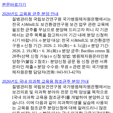
본문바로가기
2026년도 교육용 균주 분양 안내
질병관리청 국립보건연구원 국가병원체자원은행에서는
전국 시&bull;도 보건환경연구원 보건 업무 관련 교육에
필요한 균주를 무상으로 분양해 드리고자 하니 각 기관
에서는 균주 목록을 참고하시어 기간 내에 분양 신청하
시기 바랍니다. o 분양 대상: 전국 시&bull;도 보건환경연
구원 o 신청 기간: 2026. 2. 10.(화) ~ 4. 3.(금) o 분양 기간:
2026. 2. 19.(목) ~ 6. 30.(화) o 분양 균주: Bacillus cereus 등
28주(선택 신청 가능) o 신청 방법: 병원체자원온라인분
양창구(붙임 2 참조) - 분양신청 공문 등 신청 관련 서류
온라인 제출 o 분양 수수료: 무료 o 관련 문의: 국가병원
체자원은행 담당자(전화: 043-913-4270)
2026년도 국내 의과학 교육용 참조균주 분양 안내
질병관리청 국립보건연구원 국가병원체자원은행에서는
보건의료 및 의과학 분야의 전문 인력 양성을 목적으로
[국내 의과학 교육용 참조균주]를 개발하여 분양하고 있
습니다. 이에 다음과 같이 의과학미생물 실습에 사용되
는 교육용 참조균주 분양신청에 대해 알려드리니 많은