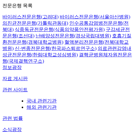
전문은행 목록
바이러스전문은행(고려대)
바이러스전문은행(서울아산병원)
의진균전문은행(가톨릭관동대)
인수공통감염병전문은행(전
북대)
식중독균전문은행(식품의약품안전평가원)
구강세균전
문은행(조선대)
난배양성전문은행(경상국립대병원)
호흡기질
환전문은행(경북대학교병원)
혈액분리전문은행(전북대학교
병원)
신·변종전문은행(한국파스퇴르연구소)
의료관련감염내
성균전문은행(한림대학교성심병원)
결핵균병원체자원전문은
행(국제결핵연구소)
정보광장
자료 게시판
관련 사이트
국내 관련기관
해외 관련기관
관련 법률
소식광장