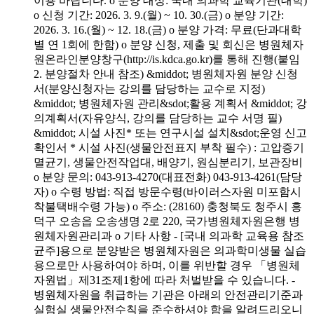
이용 바랍니다. o 분양 대상: 국내 의과학 교육기관(대학)
o 신청 기간: 2026. 3. 9.(월) ~ 10. 30.(금) o 분양 기간:
2026. 3. 16.(월) ~ 12. 18.(금) o 분양 가격: 무료(단과대학
별 연 1회에 한함) o 분양 신청, 제출 및 회신은 병원체자
원온라인분양창구(http://is.kdca.go.kr)를 통해 진행(붙임
2. 분양절차 안내 참조) &middot; 병원체자원 분양 신청
서(분양신청자는 강의를 담당하는 교수로 지정)
&middot; 병원체자원 관리&sdot;활용 계획서 &middot; 강
의계획서(자유양식, 강의를 담당하는 교수 서명 필)
&middot; 시설 사진* 또는 연구시설 설치&sdot;운영 신고
확인서 * 시설 사진(생물안전표지 부착 필수) : 고압증기
멸균기, 생물안전작업대, 배양기, 원심분리기, 보관장비
o 분양 문의: 043-913-4270(대표전화) 043-913-4261(담당
자) o 수령 방법: 직접 방문수령(바이러스자원 미포함시
착불택배수령 가능) o 주소: (28160) 충청북도 청주시 흥
덕구 오송읍 오송생명 2로 220, 국가병원체자원은행 병
원체자원관리과 o 기타 사항 - [국내 의과학 교육용 참조
균주]용으로 분양받은 병원체자원은 의과학미생물 실습
용으로만 사용하여야 하며, 이를 위반할 경우 「병원체
자원법」제31조제1항에 따라 처벌받을 수 있습니다. -
병원체자원을 취급하는 기관은 아래의 안전관리기준과
실험실 생물안전수칙을 준수하셔야 함을 알려드리오니