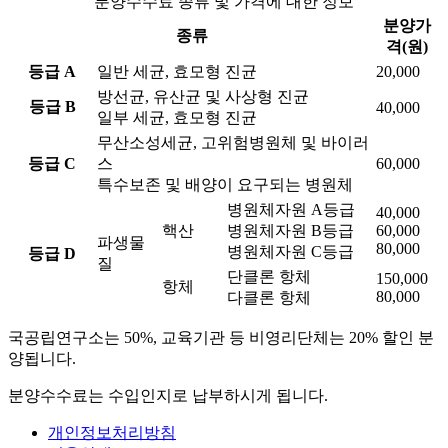
분양수수료 종류 및 가격에 대한 정보
분양가
종류
격(원)
등급 A
일반 세균, 효모형 진균
20,000
방선균, 유산균 및 사상형 진균
등급 B
40,000
일부 세균, 효모형 진균
무산소성세균, 고위험병원체 및 바이러
등급 C
스
60,000
특수보존 및 배양이 요구되는 병원체
병원체자원 A등급
40,000
핵산
병원체자원 B등급
60,000
파생물
80,000
병원체자원 C등급
등급 D
질
단클론 항체
150,000
항체
80,000
다클론 항체
국공립연구소는 50%, 교육기관 등 비영리단체는 20% 할인 분
양됩니다.
분양수수료는 수입인지로 납부하시게 됩니다.
개인정보처리방침