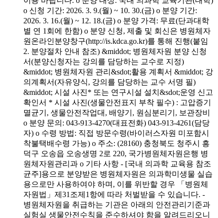
이용 바랍니다. o 분양 대상: 국내 의과학 교육기관(대학)
o 신청 기간: 2026. 3. 9.(월) ~ 10. 30.(금) o 분양 기간:
2026. 3. 16.(월) ~ 12. 18.(금) o 분양 가격: 무료(단과대학
별 연 1회에 한함) o 분양 신청, 제출 및 회신은 병원체자
원온라인분양창구(http://is.kdca.go.kr)를 통해 진행(붙임
2. 분양절차 안내 참조) &middot; 병원체자원 분양 신청
서(분양신청자는 강의를 담당하는 교수로 지정)
&middot; 병원체자원 관리&sdot;활용 계획서 &middot; 강
의계획서(자유양식, 강의를 담당하는 교수 서명 필)
&middot; 시설 사진* 또는 연구시설 설치&sdot;운영 신고
확인서 * 시설 사진(생물안전표지 부착 필수) : 고압증기
멸균기, 생물안전작업대, 배양기, 원심분리기, 보관장비
o 분양 문의: 043-913-4270(대표전화) 043-913-4261(담당
자) o 수령 방법: 직접 방문수령(바이러스자원 미포함시
착불택배수령 가능) o 주소: (28160) 충청북도 청주시 흥
덕구 오송읍 오송생명 2로 220, 국가병원체자원은행 병
원체자원관리과 o 기타 사항 - [국내 의과학 교육용 참조
균주]용으로 분양받은 병원체자원은 의과학미생물 실습
용으로만 사용하여야 하며, 이를 위반할 경우 「병원체
자원법」제31조제1항에 따라 처벌받을 수 있습니다. -
병원체자원을 취급하는 기관은 아래의 안전관리기준과
실험실 생물안전수칙을 준수하셔야 함을 알려드리오니