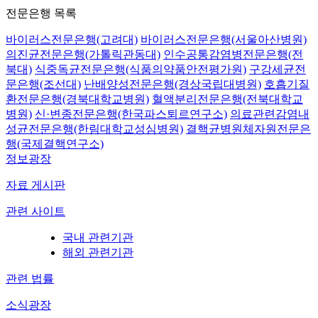
전문은행 목록
바이러스전문은행(고려대)
바이러스전문은행(서울아산병원)
의진균전문은행(가톨릭관동대)
인수공통감염병전문은행(전
북대)
식중독균전문은행(식품의약품안전평가원)
구강세균전
문은행(조선대)
난배양성전문은행(경상국립대병원)
호흡기질
환전문은행(경북대학교병원)
혈액분리전문은행(전북대학교
병원)
신·변종전문은행(한국파스퇴르연구소)
의료관련감염내
성균전문은행(한림대학교성심병원)
결핵균병원체자원전문은
행(국제결핵연구소)
정보광장
자료 게시판
관련 사이트
국내 관련기관
해외 관련기관
관련 법률
소식광장