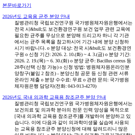
본문바로가기
2026년도 교육용 균주 분양 안내
질병관리청 국립보건연구원 국가병원체자원은행에서는
전국 시&bull;도 보건환경연구원 보건 업무 관련 교육에
필요한 균주를 무상으로 분양해 드리고자 하니 각 기관
에서는 균주 목록을 참고하시어 기간 내에 분양 신청하
시기 바랍니다. o 분양 대상: 전국 시&bull;도 보건환경연
구원 o 신청 기간: 2026. 2. 10.(화) ~ 4. 3.(금) o 분양 기간:
2026. 2. 19.(목) ~ 6. 30.(화) o 분양 균주: Bacillus cereus 등
28주(선택 신청 가능) o 신청 방법: 병원체자원온라인분
양창구(붙임 2 참조) - 분양신청 공문 등 신청 관련 서류
온라인 제출 o 분양 수수료: 무료 o 관련 문의: 국가병원
체자원은행 담당자(전화: 043-913-4270)
2026년도 국내 의과학 교육용 참조균주 분양 안내
질병관리청 국립보건연구원 국가병원체자원은행에서는
보건의료 및 의과학 분야의 전문 인력 양성을 목적으로
[국내 의과학 교육용 참조균주]를 개발하여 분양하고 있
습니다. 이에 다음과 같이 의과학미생물 실습에 사용되
는 교육용 참조균주 분양신청에 대해 알려드리니 많은