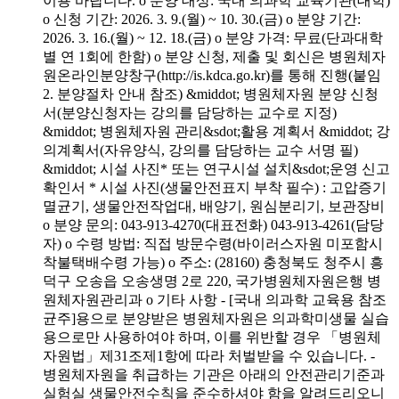
이용 바랍니다. o 분양 대상: 국내 의과학 교육기관(대학)
o 신청 기간: 2026. 3. 9.(월) ~ 10. 30.(금) o 분양 기간:
2026. 3. 16.(월) ~ 12. 18.(금) o 분양 가격: 무료(단과대학
별 연 1회에 한함) o 분양 신청, 제출 및 회신은 병원체자
원온라인분양창구(http://is.kdca.go.kr)를 통해 진행(붙임
2. 분양절차 안내 참조) &middot; 병원체자원 분양 신청
서(분양신청자는 강의를 담당하는 교수로 지정)
&middot; 병원체자원 관리&sdot;활용 계획서 &middot; 강
의계획서(자유양식, 강의를 담당하는 교수 서명 필)
&middot; 시설 사진* 또는 연구시설 설치&sdot;운영 신고
확인서 * 시설 사진(생물안전표지 부착 필수) : 고압증기
멸균기, 생물안전작업대, 배양기, 원심분리기, 보관장비
o 분양 문의: 043-913-4270(대표전화) 043-913-4261(담당
자) o 수령 방법: 직접 방문수령(바이러스자원 미포함시
착불택배수령 가능) o 주소: (28160) 충청북도 청주시 흥
덕구 오송읍 오송생명 2로 220, 국가병원체자원은행 병
원체자원관리과 o 기타 사항 - [국내 의과학 교육용 참조
균주]용으로 분양받은 병원체자원은 의과학미생물 실습
용으로만 사용하여야 하며, 이를 위반할 경우 「병원체
자원법」제31조제1항에 따라 처벌받을 수 있습니다. -
병원체자원을 취급하는 기관은 아래의 안전관리기준과
실험실 생물안전수칙을 준수하셔야 함을 알려드리오니