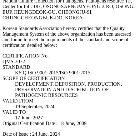
Natioin Culture Collection for Pathogens, Pathogens resource TF,
Center for Inf : 187, OSONGSAENGMYEONG 2-RO, OSONG-
EUP, HEUNGDEOK-GU, CHEONGJU-SI,
CHUNGCHEONGBUK-DO, KOREA
Korean Standards Association hereby certifies that the Quality
Management System of the above organization has been assessed
and found to meet the requirements of the standard and scope of
certification detailed below:
CERTIFICATION No.
QMS-3072
STANDARD
KS Q ISO 9001:2015/ISO 9001:2015
SCOPE OF CERTIFICATION
DEVELOPMENT, DEPOSITION, PRODUCTION,
PRESERVATION AND DISTRIBUTION OF
PATHOGENIC RESOURCES
VALID FROM
19 September, 2024
VALID TO
17 June, 2027
Original Certification Date : 18 June, 2009
Date of Issue : 24 June, 2024