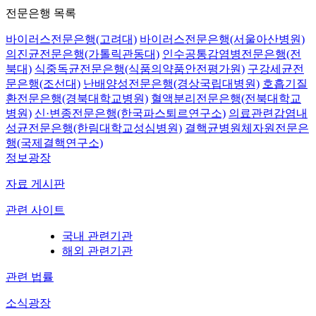
전문은행 목록
바이러스전문은행(고려대)
바이러스전문은행(서울아산병원)
의진균전문은행(가톨릭관동대)
인수공통감염병전문은행(전
북대)
식중독균전문은행(식품의약품안전평가원)
구강세균전
문은행(조선대)
난배양성전문은행(경상국립대병원)
호흡기질
환전문은행(경북대학교병원)
혈액분리전문은행(전북대학교
병원)
신·변종전문은행(한국파스퇴르연구소)
의료관련감염내
성균전문은행(한림대학교성심병원)
결핵균병원체자원전문은
행(국제결핵연구소)
정보광장
자료 게시판
관련 사이트
국내 관련기관
해외 관련기관
관련 법률
소식광장