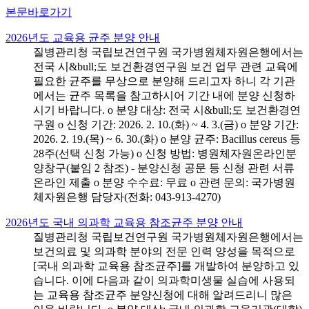
본문바로가기
2026년도 교육용 균주 분양 안내
질병관리청 국립보건연구원 국가병원체자원은행에서는
전국 시&bull;도 보건환경연구원 보건 업무 관련 교육에
필요한 균주를 무상으로 분양해 드리고자 하니 각 기관
에서는 균주 목록을 참고하시어 기간 내에 분양 신청하
시기 바랍니다. o 분양 대상: 전국 시&bull;도 보건환경연
구원 o 신청 기간: 2026. 2. 10.(화) ~ 4. 3.(금) o 분양 기간:
2026. 2. 19.(목) ~ 6. 30.(화) o 분양 균주: Bacillus cereus 등
28주(선택 신청 가능) o 신청 방법: 병원체자원온라인분
양창구(붙임 2 참조) - 분양신청 공문 등 신청 관련 서류
온라인 제출 o 분양 수수료: 무료 o 관련 문의: 국가병원
체자원은행 담당자(전화: 043-913-4270)
2026년도 국내 의과학 교육용 참조균주 분양 안내
질병관리청 국립보건연구원 국가병원체자원은행에서는
보건의료 및 의과학 분야의 전문 인력 양성을 목적으로
[국내 의과학 교육용 참조균주]를 개발하여 분양하고 있
습니다. 이에 다음과 같이 의과학미생물 실습에 사용되
는 교육용 참조균주 분양신청에 대해 알려드리니 많은