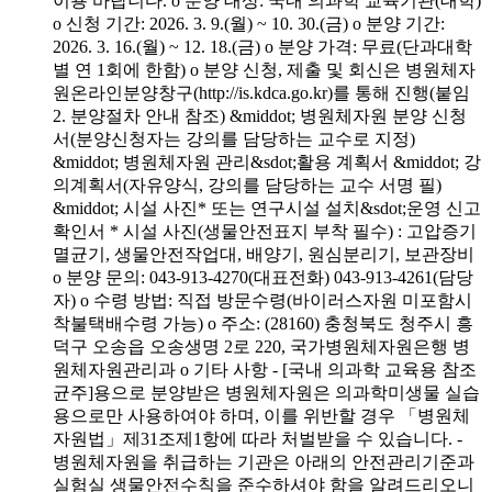
이용 바랍니다. o 분양 대상: 국내 의과학 교육기관(대학)
o 신청 기간: 2026. 3. 9.(월) ~ 10. 30.(금) o 분양 기간:
2026. 3. 16.(월) ~ 12. 18.(금) o 분양 가격: 무료(단과대학
별 연 1회에 한함) o 분양 신청, 제출 및 회신은 병원체자
원온라인분양창구(http://is.kdca.go.kr)를 통해 진행(붙임
2. 분양절차 안내 참조) &middot; 병원체자원 분양 신청
서(분양신청자는 강의를 담당하는 교수로 지정)
&middot; 병원체자원 관리&sdot;활용 계획서 &middot; 강
의계획서(자유양식, 강의를 담당하는 교수 서명 필)
&middot; 시설 사진* 또는 연구시설 설치&sdot;운영 신고
확인서 * 시설 사진(생물안전표지 부착 필수) : 고압증기
멸균기, 생물안전작업대, 배양기, 원심분리기, 보관장비
o 분양 문의: 043-913-4270(대표전화) 043-913-4261(담당
자) o 수령 방법: 직접 방문수령(바이러스자원 미포함시
착불택배수령 가능) o 주소: (28160) 충청북도 청주시 흥
덕구 오송읍 오송생명 2로 220, 국가병원체자원은행 병
원체자원관리과 o 기타 사항 - [국내 의과학 교육용 참조
균주]용으로 분양받은 병원체자원은 의과학미생물 실습
용으로만 사용하여야 하며, 이를 위반할 경우 「병원체
자원법」제31조제1항에 따라 처벌받을 수 있습니다. -
병원체자원을 취급하는 기관은 아래의 안전관리기준과
실험실 생물안전수칙을 준수하셔야 함을 알려드리오니