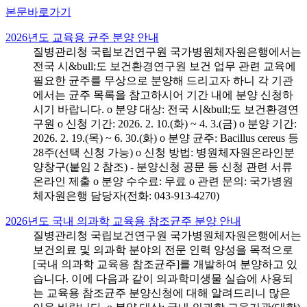
본문바로가기
2026년도 교육용 균주 분양 안내
질병관리청 국립보건연구원 국가병원체자원은행에서는
전국 시&bull;도 보건환경연구원 보건 업무 관련 교육에
필요한 균주를 무상으로 분양해 드리고자 하니 각 기관
에서는 균주 목록을 참고하시어 기간 내에 분양 신청하
시기 바랍니다. o 분양 대상: 전국 시&bull;도 보건환경연
구원 o 신청 기간: 2026. 2. 10.(화) ~ 4. 3.(금) o 분양 기간:
2026. 2. 19.(목) ~ 6. 30.(화) o 분양 균주: Bacillus cereus 등
28주(선택 신청 가능) o 신청 방법: 병원체자원온라인분
양창구(붙임 2 참조) - 분양신청 공문 등 신청 관련 서류
온라인 제출 o 분양 수수료: 무료 o 관련 문의: 국가병원
체자원은행 담당자(전화: 043-913-4270)
2026년도 국내 의과학 교육용 참조균주 분양 안내
질병관리청 국립보건연구원 국가병원체자원은행에서는
보건의료 및 의과학 분야의 전문 인력 양성을 목적으로
[국내 의과학 교육용 참조균주]를 개발하여 분양하고 있
습니다. 이에 다음과 같이 의과학미생물 실습에 사용되
는 교육용 참조균주 분양신청에 대해 알려드리니 많은