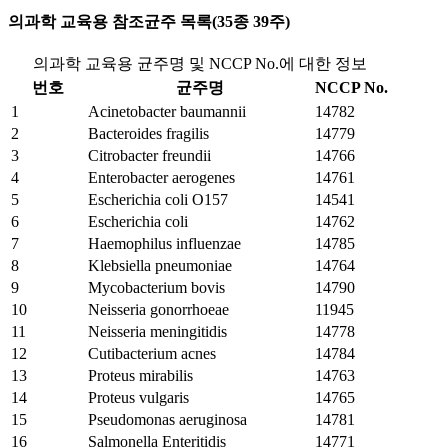
의과학 교육용 참조균주 목록(35종 39주)
의과학 교육용 균주명 및 NCCP No.에 대한 정보
번호
균주명
NCCP No.
1
Acinetobacter baumannii
14782
2
Bacteroides fragilis
14779
3
Citrobacter freundii
14766
4
Enterobacter aerogenes
14761
5
Escherichia coli O157
14541
6
Escherichia coli
14762
7
Haemophilus influenzae
14785
8
Klebsiella pneumoniae
14764
9
Mycobacterium bovis
14790
10
Neisseria gonorrhoeae
11945
11
Neisseria meningitidis
14778
12
Cutibacterium acnes
14784
13
Proteus mirabilis
14763
14
Proteus vulgaris
14765
15
Pseudomonas aeruginosa
14781
16
Salmonella Enteritidis
14771