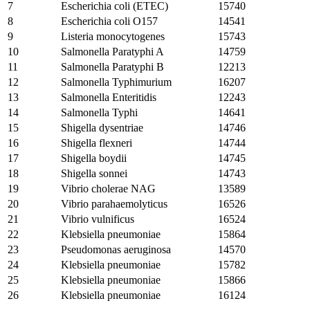
7
Escherichia coli (ETEC)
15740
8
Escherichia coli O157
14541
9
Listeria monocytogenes
15743
10
Salmonella Paratyphi A
14759
11
Salmonella Paratyphi B
12213
12
Salmonella Typhimurium
16207
13
Salmonella Enteritidis
12243
14
Salmonella Typhi
14641
15
Shigella dysentriae
14746
16
Shigella flexneri
14744
17
Shigella boydii
14745
18
Shigella sonnei
14743
19
Vibrio cholerae NAG
13589
20
Vibrio parahaemolyticus
16526
21
Vibrio vulnificus
16524
22
Klebsiella pneumoniae
15864
23
Pseudomonas aeruginosa
14570
24
Klebsiella pneumoniae
15782
25
Klebsiella pneumoniae
15866
26
Klebsiella pneumoniae
16124