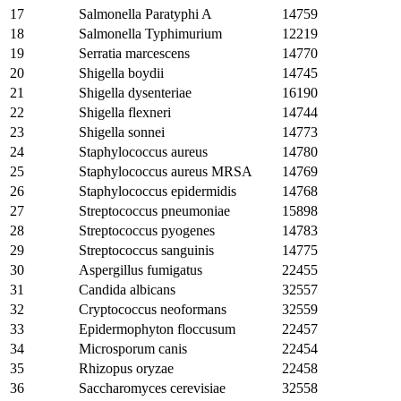
17
Salmonella Paratyphi A
14759
18
Salmonella Typhimurium
12219
19
Serratia marcescens
14770
20
Shigella boydii
14745
21
Shigella dysenteriae
16190
22
Shigella flexneri
14744
23
Shigella sonnei
14773
24
Staphylococcus aureus
14780
25
Staphylococcus aureus MRSA
14769
26
Staphylococcus epidermidis
14768
27
Streptococcus pneumoniae
15898
28
Streptococcus pyogenes
14783
29
Streptococcus sanguinis
14775
30
Aspergillus fumigatus
22455
31
Candida albicans
32557
32
Cryptococcus neoformans
32559
33
Epidermophyton floccusum
22457
34
Microsporum canis
22454
35
Rhizopus oryzae
22458
36
Saccharomyces cerevisiae
32558