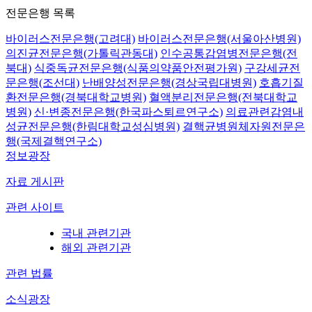
전문은행 목록
바이러스전문은행(고려대)
바이러스전문은행(서울아산병원)
의진균전문은행(가톨릭관동대)
인수공통감염병전문은행(전
북대)
식중독균전문은행(식품의약품안전평가원)
구강세균전
문은행(조선대)
난배양성전문은행(경상국립대병원)
호흡기질
환전문은행(경북대학교병원)
혈액분리전문은행(전북대학교
병원)
신·변종전문은행(한국파스퇴르연구소)
의료관련감염내
성균전문은행(한림대학교성심병원)
결핵균병원체자원전문은
행(국제결핵연구소)
정보광장
자료 게시판
관련 사이트
국내 관련기관
해외 관련기관
관련 법률
소식광장