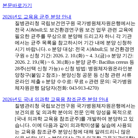
본문바로가기
2026년도 교육용 균주 분양 안내
질병관리청 국립보건연구원 국가병원체자원은행에서는
전국 시&bull;도 보건환경연구원 보건 업무 관련 교육에
필요한 균주를 무상으로 분양해 드리고자 하니 각 기관
에서는 균주 목록을 참고하시어 기간 내에 분양 신청하
시기 바랍니다. o 분양 대상: 전국 시&bull;도 보건환경연
구원 o 신청 기간: 2026. 2. 10.(화) ~ 4. 3.(금) o 분양 기간:
2026. 2. 19.(목) ~ 6. 30.(화) o 분양 균주: Bacillus cereus 등
28주(선택 신청 가능) o 신청 방법: 병원체자원온라인분
양창구(붙임 2 참조) - 분양신청 공문 등 신청 관련 서류
온라인 제출 o 분양 수수료: 무료 o 관련 문의: 국가병원
체자원은행 담당자(전화: 043-913-4270)
2026년도 국내 의과학 교육용 참조균주 분양 안내
질병관리청 국립보건연구원 국가병원체자원은행에서는
보건의료 및 의과학 분야의 전문 인력 양성을 목적으로
[국내 의과학 교육용 참조균주]를 개발하여 분양하고 있
습니다. 이에 다음과 같이 의과학미생물 실습에 사용되
는 교육용 참조균주 분양신청에 대해 알려드리니 많은