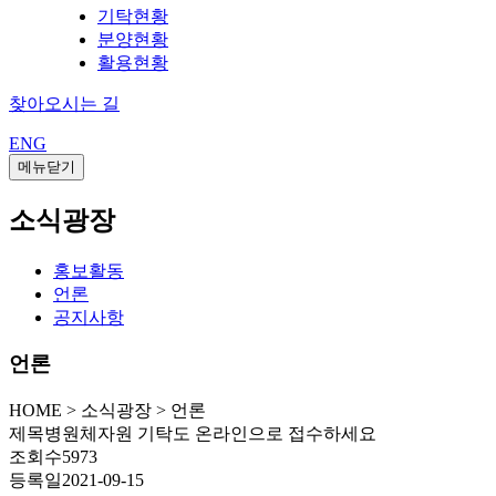
기탁현황
분양현황
활용현황
찾아오시는 길
ENG
메뉴닫기
소식광장
홍보활동
언론
공지사항
언론
HOME
>
소식광장 >
언론
제목
병원체자원 기탁도 온라인으로 접수하세요
조회수
5973
등록일
2021-09-15