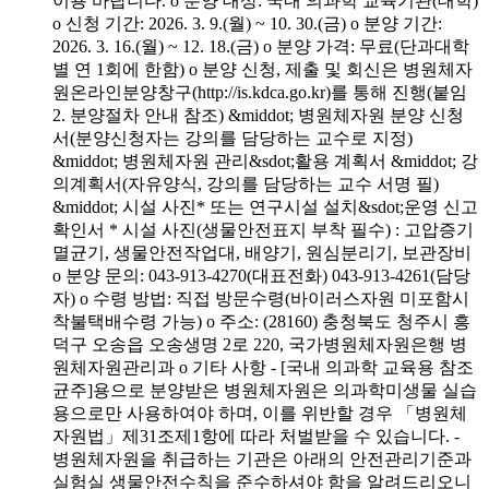
이용 바랍니다. o 분양 대상: 국내 의과학 교육기관(대학)
o 신청 기간: 2026. 3. 9.(월) ~ 10. 30.(금) o 분양 기간:
2026. 3. 16.(월) ~ 12. 18.(금) o 분양 가격: 무료(단과대학
별 연 1회에 한함) o 분양 신청, 제출 및 회신은 병원체자
원온라인분양창구(http://is.kdca.go.kr)를 통해 진행(붙임
2. 분양절차 안내 참조) &middot; 병원체자원 분양 신청
서(분양신청자는 강의를 담당하는 교수로 지정)
&middot; 병원체자원 관리&sdot;활용 계획서 &middot; 강
의계획서(자유양식, 강의를 담당하는 교수 서명 필)
&middot; 시설 사진* 또는 연구시설 설치&sdot;운영 신고
확인서 * 시설 사진(생물안전표지 부착 필수) : 고압증기
멸균기, 생물안전작업대, 배양기, 원심분리기, 보관장비
o 분양 문의: 043-913-4270(대표전화) 043-913-4261(담당
자) o 수령 방법: 직접 방문수령(바이러스자원 미포함시
착불택배수령 가능) o 주소: (28160) 충청북도 청주시 흥
덕구 오송읍 오송생명 2로 220, 국가병원체자원은행 병
원체자원관리과 o 기타 사항 - [국내 의과학 교육용 참조
균주]용으로 분양받은 병원체자원은 의과학미생물 실습
용으로만 사용하여야 하며, 이를 위반할 경우 「병원체
자원법」제31조제1항에 따라 처벌받을 수 있습니다. -
병원체자원을 취급하는 기관은 아래의 안전관리기준과
실험실 생물안전수칙을 준수하셔야 함을 알려드리오니