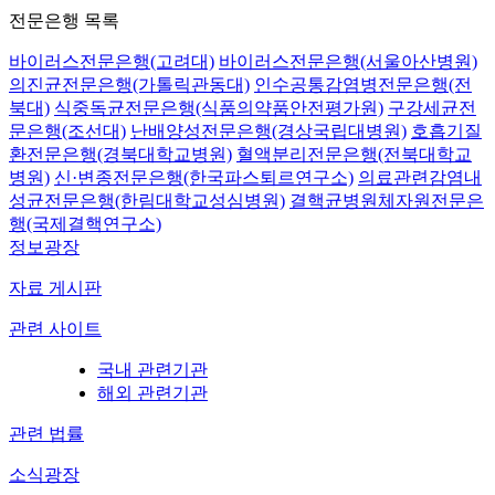
전문은행 목록
바이러스전문은행(고려대)
바이러스전문은행(서울아산병원)
의진균전문은행(가톨릭관동대)
인수공통감염병전문은행(전
북대)
식중독균전문은행(식품의약품안전평가원)
구강세균전
문은행(조선대)
난배양성전문은행(경상국립대병원)
호흡기질
환전문은행(경북대학교병원)
혈액분리전문은행(전북대학교
병원)
신·변종전문은행(한국파스퇴르연구소)
의료관련감염내
성균전문은행(한림대학교성심병원)
결핵균병원체자원전문은
행(국제결핵연구소)
정보광장
자료 게시판
관련 사이트
국내 관련기관
해외 관련기관
관련 법률
소식광장