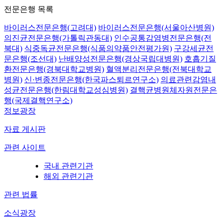
전문은행 목록
바이러스전문은행(고려대)
바이러스전문은행(서울아산병원)
의진균전문은행(가톨릭관동대)
인수공통감염병전문은행(전
북대)
식중독균전문은행(식품의약품안전평가원)
구강세균전
문은행(조선대)
난배양성전문은행(경상국립대병원)
호흡기질
환전문은행(경북대학교병원)
혈액분리전문은행(전북대학교
병원)
신·변종전문은행(한국파스퇴르연구소)
의료관련감염내
성균전문은행(한림대학교성심병원)
결핵균병원체자원전문은
행(국제결핵연구소)
정보광장
자료 게시판
관련 사이트
국내 관련기관
해외 관련기관
관련 법률
소식광장