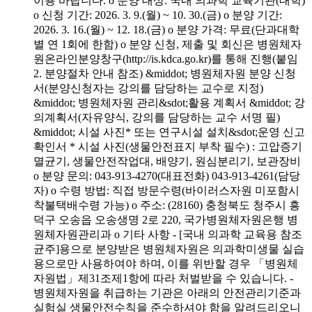
이용 바랍니다. o 분양 대상: 국내 의과학 교육기관(대학)
o 신청 기간: 2026. 3. 9.(월) ~ 10. 30.(금) o 분양 기간:
2026. 3. 16.(월) ~ 12. 18.(금) o 분양 가격: 무료(단과대학
별 연 1회에 한함) o 분양 신청, 제출 및 회신은 병원체자
원온라인분양창구(http://is.kdca.go.kr)를 통해 진행(붙임
2. 분양절차 안내 참조) &middot; 병원체자원 분양 신청
서(분양신청자는 강의를 담당하는 교수로 지정)
&middot; 병원체자원 관리&sdot;활용 계획서 &middot; 강
의계획서(자유양식, 강의를 담당하는 교수 서명 필)
&middot; 시설 사진* 또는 연구시설 설치&sdot;운영 신고
확인서 * 시설 사진(생물안전표지 부착 필수) : 고압증기
멸균기, 생물안전작업대, 배양기, 원심분리기, 보관장비
o 분양 문의: 043-913-4270(대표전화) 043-913-4261(담당
자) o 수령 방법: 직접 방문수령(바이러스자원 미포함시
착불택배수령 가능) o 주소: (28160) 충청북도 청주시 흥
덕구 오송읍 오송생명 2로 220, 국가병원체자원은행 병
원체자원관리과 o 기타 사항 - [국내 의과학 교육용 참조
균주]용으로 분양받은 병원체자원은 의과학미생물 실습
용으로만 사용하여야 하며, 이를 위반할 경우 「병원체
자원법」제31조제1항에 따라 처벌받을 수 있습니다. -
병원체자원을 취급하는 기관은 아래의 안전관리기준과
실험실 생물안전수칙을 준수하셔야 함을 알려드리오니