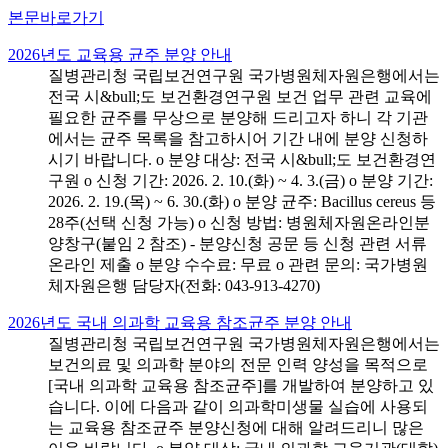
본문바로가기
2026년도 교육용 균주 분양 안내
질병관리청 국립보건연구원 국가병원체자원은행에서는
전국 시&bull;도 보건환경연구원 보건 업무 관련 교육에
필요한 균주를 무상으로 분양해 드리고자 하니 각 기관
에서는 균주 목록을 참고하시어 기간 내에 분양 신청하
시기 바랍니다. o 분양 대상: 전국 시&bull;도 보건환경연
구원 o 신청 기간: 2026. 2. 10.(화) ~ 4. 3.(금) o 분양 기간:
2026. 2. 19.(목) ~ 6. 30.(화) o 분양 균주: Bacillus cereus 등
28주(선택 신청 가능) o 신청 방법: 병원체자원온라인분
양창구(붙임 2 참조) - 분양신청 공문 등 신청 관련 서류
온라인 제출 o 분양 수수료: 무료 o 관련 문의: 국가병원
체자원은행 담당자(전화: 043-913-4270)
2026년도 국내 의과학 교육용 참조균주 분양 안내
질병관리청 국립보건연구원 국가병원체자원은행에서는
보건의료 및 의과학 분야의 전문 인력 양성을 목적으로
[국내 의과학 교육용 참조균주]를 개발하여 분양하고 있
습니다. 이에 다음과 같이 의과학미생물 실습에 사용되
는 교육용 참조균주 분양신청에 대해 알려드리니 많은