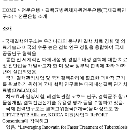
HOME
>
전문은행 >
결핵균병원체자원전문은행(국제결핵연
구소) >
전문은행 소개
소개
- 국제결핵연구소는 우리나라의 풍부한 결핵 치료 경험 및 의
료기술과 미국의 수준 높은 결핵 연구 경험을 융합하여 국제
공동연구 협력을
통한 전 세계적인 다제내성 및 광범위내성 결핵에 대한 치료
및 진단법을 개발하고자 한·미 양국 정부의 합의에 따라 2009
년에 설립되었음.
국가 결핵관리사업 및 국제결핵관리에 필요한 과학적 근거
를 확보하기 위하여 국내 협력 연구로는 다제내성결핵 단기치
료법(BPaL(M))의
치료효과 임상시험, 폐결핵관찰 코호트 연구, 결핵균주 참고
물질개발, 결핵진단신기술 유용성 평가 등을 수행하고 있음.
국제 협력연구로는 결핵고위험국(7개국)을 대상으로 한
LIFT-TB*(TB Alliance, KOICA 지원)사업과 RePORT
Consortium애 참여하고
있음. *Leveraging Innovatin for Faster Treatment of Tuberculosis