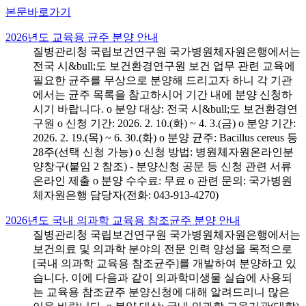
본문바로가기
2026년도 교육용 균주 분양 안내
질병관리청 국립보건연구원 국가병원체자원은행에서는
전국 시&bull;도 보건환경연구원 보건 업무 관련 교육에
필요한 균주를 무상으로 분양해 드리고자 하니 각 기관
에서는 균주 목록을 참고하시어 기간 내에 분양 신청하
시기 바랍니다. o 분양 대상: 전국 시&bull;도 보건환경연
구원 o 신청 기간: 2026. 2. 10.(화) ~ 4. 3.(금) o 분양 기간:
2026. 2. 19.(목) ~ 6. 30.(화) o 분양 균주: Bacillus cereus 등
28주(선택 신청 가능) o 신청 방법: 병원체자원온라인분
양창구(붙임 2 참조) - 분양신청 공문 등 신청 관련 서류
온라인 제출 o 분양 수수료: 무료 o 관련 문의: 국가병원
체자원은행 담당자(전화: 043-913-4270)
2026년도 국내 의과학 교육용 참조균주 분양 안내
질병관리청 국립보건연구원 국가병원체자원은행에서는
보건의료 및 의과학 분야의 전문 인력 양성을 목적으로
[국내 의과학 교육용 참조균주]를 개발하여 분양하고 있
습니다. 이에 다음과 같이 의과학미생물 실습에 사용되
는 교육용 참조균주 분양신청에 대해 알려드리니 많은