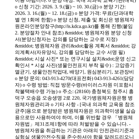
이용 바랍니다. o 분양 대상: 국내 의과학 교육기관(대학)
o 신청 기간: 2026. 3. 9.(월) ~ 10. 30.(금) o 분양 기간:
2026. 3. 16.(월) ~ 12. 18.(금) o 분양 가격: 무료(단과대학
별 연 1회에 한함) o 분양 신청, 제출 및 회신은 병원체자
원온라인분양창구(http://is.kdca.go.kr)를 통해 진행(붙임
2. 분양절차 안내 참조) &middot; 병원체자원 분양 신청
서(분양신청자는 강의를 담당하는 교수로 지정)
&middot; 병원체자원 관리&sdot;활용 계획서 &middot; 강
의계획서(자유양식, 강의를 담당하는 교수 서명 필)
&middot; 시설 사진* 또는 연구시설 설치&sdot;운영 신고
확인서 * 시설 사진(생물안전표지 부착 필수) : 고압증기
멸균기, 생물안전작업대, 배양기, 원심분리기, 보관장비
o 분양 문의: 043-913-4270(대표전화) 043-913-4261(담당
자) o 수령 방법: 직접 방문수령(바이러스자원 미포함시
착불택배수령 가능) o 주소: (28160) 충청북도 청주시 흥
덕구 오송읍 오송생명 2로 220, 국가병원체자원은행 병
원체자원관리과 o 기타 사항 - [국내 의과학 교육용 참조
균주]용으로 분양받은 병원체자원은 의과학미생물 실습
용으로만 사용하여야 하며, 이를 위반할 경우 「병원체
자원법」제31조제1항에 따라 처벌받을 수 있습니다. -
병원체자원을 취급하는 기관은 아래의 안전관리기준과
실험실 생물안전수칙을 준수하셔야 함을 알려드리오니