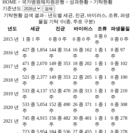
HOME
>
국가병원체자원은행 >
성과현황 >
기탁현황
기준년도
기탁현황 검색 결과 - 년도별 세균, 진균, 바이러스, 조류, 파생
물질 기탁 수(종, 주로 구분)
년도
세균
진균
바이러스
조류
파생물질
0 종 0
2015 년
1 종 1 주
0 종 0 주
0 종 0 주
0 종 0 주
주
427 종 1,854
144 종 314
16 종 162
1 종 1
0 종 97
2016 년
주
주
주
주
주
471 종 2,070
149 종 353
18 종 202
1 종 1
0 종 102
2017 년
주
주
주
주
주
521 종 2,377
149 종 353
22 종 205
1 종 1
0 종 100
2018 년
주
주
주
주
주
533 종 4,137
152 종 470
26 종 313
1 종 1
0 종 210
2019 년
주
주
주
주
주
533 종 5,054
152 종 490
26 종 371
1 종 1
0 종 308
2020 년
주
주
주
주
주
745 종 4,915
156 종 482
30 종 401
1 종 1
0 종 278
2021 년
주
주
주
주
주
723 종 5,954
184 종 536
27 종 455
1 종 1
0 종 278