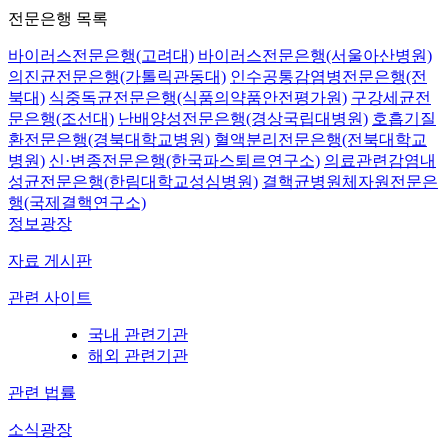
전문은행 목록
바이러스전문은행(고려대)
바이러스전문은행(서울아산병원)
의진균전문은행(가톨릭관동대)
인수공통감염병전문은행(전
북대)
식중독균전문은행(식품의약품안전평가원)
구강세균전
문은행(조선대)
난배양성전문은행(경상국립대병원)
호흡기질
환전문은행(경북대학교병원)
혈액분리전문은행(전북대학교
병원)
신·변종전문은행(한국파스퇴르연구소)
의료관련감염내
성균전문은행(한림대학교성심병원)
결핵균병원체자원전문은
행(국제결핵연구소)
정보광장
자료 게시판
관련 사이트
국내 관련기관
해외 관련기관
관련 법률
소식광장