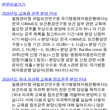
본문바로가기
2026년도 교육용 균주 분양 안내
질병관리청 국립보건연구원 국가병원체자원은행에서는
전국 시&bull;도 보건환경연구원 보건 업무 관련 교육에
필요한 균주를 무상으로 분양해 드리고자 하니 각 기관
에서는 균주 목록을 참고하시어 기간 내에 분양 신청하
시기 바랍니다. o 분양 대상: 전국 시&bull;도 보건환경연
구원 o 신청 기간: 2026. 2. 10.(화) ~ 4. 3.(금) o 분양 기간:
2026. 2. 19.(목) ~ 6. 30.(화) o 분양 균주: Bacillus cereus 등
28주(선택 신청 가능) o 신청 방법: 병원체자원온라인분
양창구(붙임 2 참조) - 분양신청 공문 등 신청 관련 서류
온라인 제출 o 분양 수수료: 무료 o 관련 문의: 국가병원
체자원은행 담당자(전화: 043-913-4270)
2026년도 국내 의과학 교육용 참조균주 분양 안내
질병관리청 국립보건연구원 국가병원체자원은행에서는
보건의료 및 의과학 분야의 전문 인력 양성을 목적으로
[국내 의과학 교육용 참조균주]를 개발하여 분양하고 있
습니다. 이에 다음과 같이 의과학미생물 실습에 사용되
는 교육용 참조균주 분양신청에 대해 알려드리니 많은