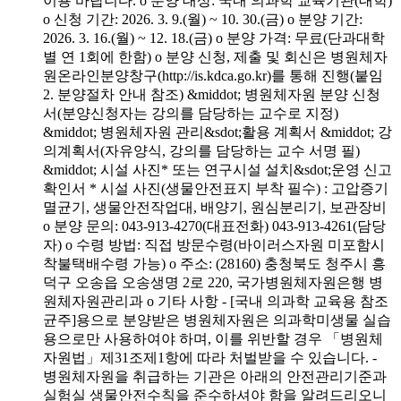
이용 바랍니다. o 분양 대상: 국내 의과학 교육기관(대학)
o 신청 기간: 2026. 3. 9.(월) ~ 10. 30.(금) o 분양 기간:
2026. 3. 16.(월) ~ 12. 18.(금) o 분양 가격: 무료(단과대학
별 연 1회에 한함) o 분양 신청, 제출 및 회신은 병원체자
원온라인분양창구(http://is.kdca.go.kr)를 통해 진행(붙임
2. 분양절차 안내 참조) &middot; 병원체자원 분양 신청
서(분양신청자는 강의를 담당하는 교수로 지정)
&middot; 병원체자원 관리&sdot;활용 계획서 &middot; 강
의계획서(자유양식, 강의를 담당하는 교수 서명 필)
&middot; 시설 사진* 또는 연구시설 설치&sdot;운영 신고
확인서 * 시설 사진(생물안전표지 부착 필수) : 고압증기
멸균기, 생물안전작업대, 배양기, 원심분리기, 보관장비
o 분양 문의: 043-913-4270(대표전화) 043-913-4261(담당
자) o 수령 방법: 직접 방문수령(바이러스자원 미포함시
착불택배수령 가능) o 주소: (28160) 충청북도 청주시 흥
덕구 오송읍 오송생명 2로 220, 국가병원체자원은행 병
원체자원관리과 o 기타 사항 - [국내 의과학 교육용 참조
균주]용으로 분양받은 병원체자원은 의과학미생물 실습
용으로만 사용하여야 하며, 이를 위반할 경우 「병원체
자원법」제31조제1항에 따라 처벌받을 수 있습니다. -
병원체자원을 취급하는 기관은 아래의 안전관리기준과
실험실 생물안전수칙을 준수하셔야 함을 알려드리오니