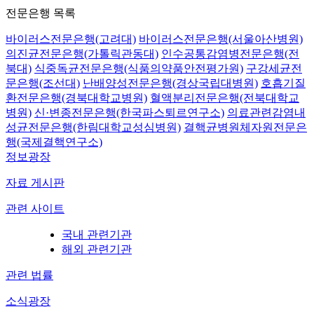
전문은행 목록
바이러스전문은행(고려대)
바이러스전문은행(서울아산병원)
의진균전문은행(가톨릭관동대)
인수공통감염병전문은행(전
북대)
식중독균전문은행(식품의약품안전평가원)
구강세균전
문은행(조선대)
난배양성전문은행(경상국립대병원)
호흡기질
환전문은행(경북대학교병원)
혈액분리전문은행(전북대학교
병원)
신·변종전문은행(한국파스퇴르연구소)
의료관련감염내
성균전문은행(한림대학교성심병원)
결핵균병원체자원전문은
행(국제결핵연구소)
정보광장
자료 게시판
관련 사이트
국내 관련기관
해외 관련기관
관련 법률
소식광장