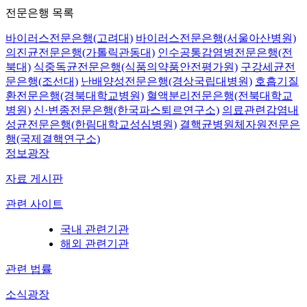
전문은행 목록
바이러스전문은행(고려대)
바이러스전문은행(서울아산병원)
의진균전문은행(가톨릭관동대)
인수공통감염병전문은행(전
북대)
식중독균전문은행(식품의약품안전평가원)
구강세균전
문은행(조선대)
난배양성전문은행(경상국립대병원)
호흡기질
환전문은행(경북대학교병원)
혈액분리전문은행(전북대학교
병원)
신·변종전문은행(한국파스퇴르연구소)
의료관련감염내
성균전문은행(한림대학교성심병원)
결핵균병원체자원전문은
행(국제결핵연구소)
정보광장
자료 게시판
관련 사이트
국내 관련기관
해외 관련기관
관련 법률
소식광장