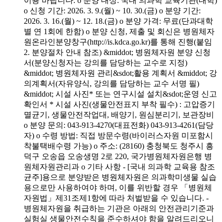
이용 바랍니다. o 분양 대상: 국내 의과학 교육기관(대학)
o 신청 기간: 2026. 3. 9.(월) ~ 10. 30.(금) o 분양 기간:
2026. 3. 16.(월) ~ 12. 18.(금) o 분양 가격: 무료(단과대학
별 연 1회에 한함) o 분양 신청, 제출 및 회신은 병원체자
원온라인분양창구(http://is.kdca.go.kr)를 통해 진행(붙임
2. 분양절차 안내 참조) &middot; 병원체자원 분양 신청
서(분양신청자는 강의를 담당하는 교수로 지정)
&middot; 병원체자원 관리&sdot;활용 계획서 &middot; 강
의계획서(자유양식, 강의를 담당하는 교수 서명 필)
&middot; 시설 사진* 또는 연구시설 설치&sdot;운영 신고
확인서 * 시설 사진(생물안전표지 부착 필수) : 고압증기
멸균기, 생물안전작업대, 배양기, 원심분리기, 보관장비
o 분양 문의: 043-913-4270(대표전화) 043-913-4261(담당
자) o 수령 방법: 직접 방문수령(바이러스자원 미포함시
착불택배수령 가능) o 주소: (28160) 충청북도 청주시 흥
덕구 오송읍 오송생명 2로 220, 국가병원체자원은행 병
원체자원관리과 o 기타 사항 - [국내 의과학 교육용 참조
균주]용으로 분양받은 병원체자원은 의과학미생물 실습
용으로만 사용하여야 하며, 이를 위반할 경우 「병원체
자원법」제31조제1항에 따라 처벌받을 수 있습니다. -
병원체자원을 취급하는 기관은 아래의 안전관리기준과
실험실 생물안전수칙을 준수하셔야 함을 알려드리오니