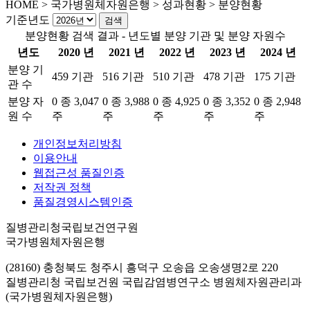
HOME
>
국가병원체자원은행 >
성과현황 >
분양현황
기준년도
분양현황 검색 결과 - 년도별 분양 기관 및 분양 자원수
년도
2020 년
2021 년
2022 년
2023 년
2024 년
분양 기
459 기관
516 기관
510 기관
478 기관
175 기관
관 수
분양 자
0 종 3,047
0 종 3,988
0 종 4,925
0 종 3,352
0 종 2,948
원 수
주
주
주
주
주
개인정보처리방침
이용안내
웹접근성 품질인증
저작권 정책
품질경영시스템인증
질병관리청국립보건연구원
국가병원체자원은행
(28160) 충청북도 청주시 흥덕구 오송읍 오송생명2로 220
질병관리청 국립보건원 국립감염병연구소 병원체자원관리과
(국가병원체자원은행)