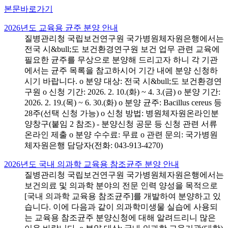
본문바로가기
2026년도 교육용 균주 분양 안내
질병관리청 국립보건연구원 국가병원체자원은행에서는
전국 시&bull;도 보건환경연구원 보건 업무 관련 교육에
필요한 균주를 무상으로 분양해 드리고자 하니 각 기관
에서는 균주 목록을 참고하시어 기간 내에 분양 신청하
시기 바랍니다. o 분양 대상: 전국 시&bull;도 보건환경연
구원 o 신청 기간: 2026. 2. 10.(화) ~ 4. 3.(금) o 분양 기간:
2026. 2. 19.(목) ~ 6. 30.(화) o 분양 균주: Bacillus cereus 등
28주(선택 신청 가능) o 신청 방법: 병원체자원온라인분
양창구(붙임 2 참조) - 분양신청 공문 등 신청 관련 서류
온라인 제출 o 분양 수수료: 무료 o 관련 문의: 국가병원
체자원은행 담당자(전화: 043-913-4270)
2026년도 국내 의과학 교육용 참조균주 분양 안내
질병관리청 국립보건연구원 국가병원체자원은행에서는
보건의료 및 의과학 분야의 전문 인력 양성을 목적으로
[국내 의과학 교육용 참조균주]를 개발하여 분양하고 있
습니다. 이에 다음과 같이 의과학미생물 실습에 사용되
는 교육용 참조균주 분양신청에 대해 알려드리니 많은