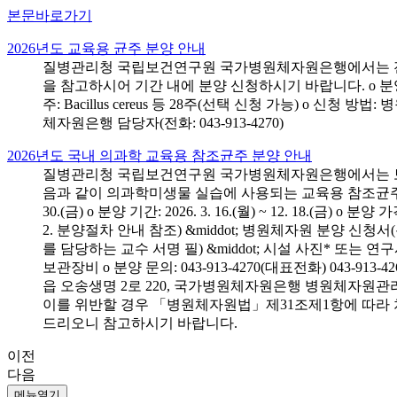
본문바로가기
2026년도 교육용 균주 분양 안내
질병관리청 국립보건연구원 국가병원체자원은행에서는 전국 
을 참고하시어 기간 내에 분양 신청하시기 바랍니다. o 분양 대상: 전국 시
주: Bacillus cereus 등 28주(선택 신청 가능) o 
체자원은행 담당자(전화: 043-913-4270)
2026년도 국내 의과학 교육용 참조균주 분양 안내
질병관리청 국립보건연구원 국가병원체자원은행에서는 보건의
음과 같이 의과학미생물 실습에 사용되는 교육용 참조균주 분양신청
30.(금) o 분양 기간: 2026. 3. 16.(월) ~ 12. 18.(
2. 분양절차 안내 참조) &middot; 병원체자원 분양 신청
를 담당하는 교수 서명 필) &middot; 시설 사진* 또는
보관장비 o 분양 문의: 043-913-4270(대표전화) 043-
읍 오송생명 2로 220, 국가병원체자원은행 병원체자원관
이를 위반할 경우 「병원체자원법」제31조제1항에 따라 
드리오니 참고하시기 바랍니다.
이전
다음
메뉴열기