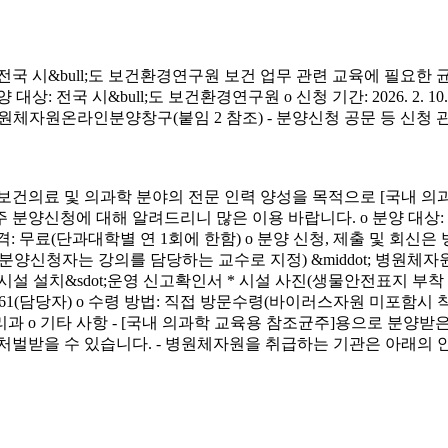
시&bull;도 보건환경연구원 보건 업무 관련 교육에 필요한 
&bull;도 보건환경연구원 o 신청 기간: 2026. 2. 10.(화) ~ 4. 3.
신청 방법: 병원체자원온라인분양창구(붙임 2 참조) - 분양신청 공문 등 신
료 및 의과학 분야의 전문 인력 양성을 목적으로 [국내 의과
에 대해 알려드리니 많은 이용 바랍니다. o 분양 대상: 국내 의과학 교
금) o 분양 가격: 무료(단과대학별 연 1회에 한함) o 분양 신청, 제출 및 회신
서(분양신청자는 강의를 담당하는 교수로 지정) &middot; 병원체자원
 연구시설 설치&sdot;운영 신고확인서 * 시설 사진(생물안전표지 부
913-4261(담당자) o 수령 방법: 직접 방문수령(바이러스자원 미포함시
리과 o 기타 사항 - [국내 의과학 교육용 참조균주]용으로 분
처벌받을 수 있습니다. - 병원체자원을 취급하는 기관은 아래