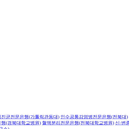
의진균전문은행(가톨릭관동대)
인수공통감염병전문은행(전북대)
행(경북대학교병원)
혈액분리전문은행(전북대학교병원)
신·변
구소)