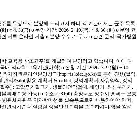
균주를 무상으로 분양해 드리고자 하니 각 기관에서는 균주 목록
(금) o 분양 기간: 2026. 2. 19.(목) ~ 6. 30.(화) o 분양 균
청 관련 서류 온라인 제출 o 분양 수수료: 무료 o 관련 문의: 국가병원
학 교육용 참조균주]를 개발하여 분양하고 있습니다. 이에 다
육기관(대학) o 신청 기간: 2026. 3. 9.(월) ~ 10.
은 병원체자원온라인분양창구(http://is.kdca.go.kr)를 통해 진행(붙임
 관리&sdot;활용 계획서 &middot; 강의계획서(자유양식, 강의
착 필수) : 고압증기멸균기, 생물안전작업대, 배양기, 원심분리기,
 착불택배수령 가능) o 주소: (28160) 충청북도 청주시 흥덕구 오송
양받은 병원체자원은 의과학미생물 실습용으로만 사용하여야 하며,
의 안전관리기준과 실험실 생물안전수칙을 준수하셔야 함을 알려