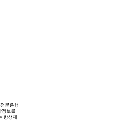
균전문은행
역학정보를
는 항생제