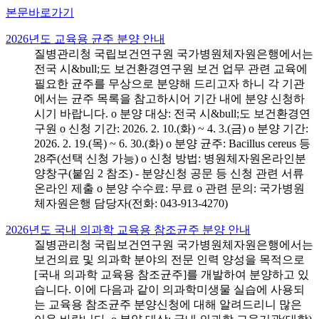
본문바로가기
2026년도 교육용 균주 분양 안내
질병관리청 국립보건연구원 국가병원체자원은행에서는
전국 시&bull;도 보건환경연구원 보건 업무 관련 교육에
필요한 균주를 무상으로 분양해 드리고자 하니 각 기관
에서는 균주 목록을 참고하시어 기간 내에 분양 신청하
시기 바랍니다. o 분양 대상: 전국 시&bull;도 보건환경연
구원 o 신청 기간: 2026. 2. 10.(화) ~ 4. 3.(금) o 분양 기간:
2026. 2. 19.(목) ~ 6. 30.(화) o 분양 균주: Bacillus cereus 등
28주(선택 신청 가능) o 신청 방법: 병원체자원온라인분
양창구(붙임 2 참조) - 분양신청 공문 등 신청 관련 서류
온라인 제출 o 분양 수수료: 무료 o 관련 문의: 국가병원
체자원은행 담당자(전화: 043-913-4270)
2026년도 국내 의과학 교육용 참조균주 분양 안내
질병관리청 국립보건연구원 국가병원체자원은행에서는
보건의료 및 의과학 분야의 전문 인력 양성을 목적으로
[국내 의과학 교육용 참조균주]를 개발하여 분양하고 있
습니다. 이에 다음과 같이 의과학미생물 실습에 사용되
는 교육용 참조균주 분양신청에 대해 알려드리니 많은