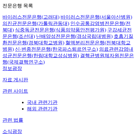
전문은행 목록
바이러스전문은행(고려대)
바이러스전문은행(서울아산병원)
의진균전문은행(가톨릭관동대)
인수공통감염병전문은행(전
북대)
식중독균전문은행(식품의약품안전평가원)
구강세균전
문은행(조선대)
난배양성전문은행(경상국립대병원)
호흡기질
환전문은행(경북대학교병원)
혈액분리전문은행(전북대학교
병원)
신·변종전문은행(한국파스퇴르연구소)
의료관련감염내
성균전문은행(한림대학교성심병원)
결핵균병원체자원전문은
행(국제결핵연구소)
정보광장
자료 게시판
관련 사이트
국내 관련기관
해외 관련기관
관련 법률
소식광장