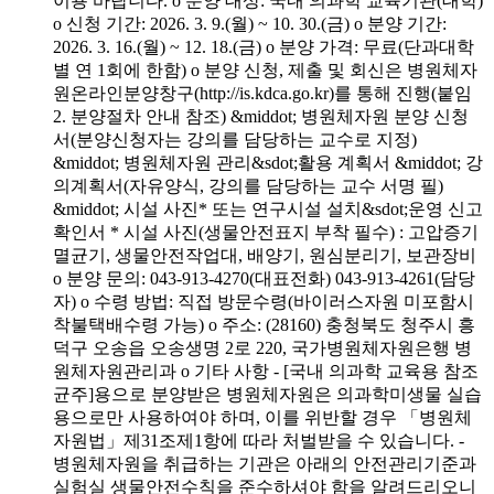
이용 바랍니다. o 분양 대상: 국내 의과학 교육기관(대학)
o 신청 기간: 2026. 3. 9.(월) ~ 10. 30.(금) o 분양 기간:
2026. 3. 16.(월) ~ 12. 18.(금) o 분양 가격: 무료(단과대학
별 연 1회에 한함) o 분양 신청, 제출 및 회신은 병원체자
원온라인분양창구(http://is.kdca.go.kr)를 통해 진행(붙임
2. 분양절차 안내 참조) &middot; 병원체자원 분양 신청
서(분양신청자는 강의를 담당하는 교수로 지정)
&middot; 병원체자원 관리&sdot;활용 계획서 &middot; 강
의계획서(자유양식, 강의를 담당하는 교수 서명 필)
&middot; 시설 사진* 또는 연구시설 설치&sdot;운영 신고
확인서 * 시설 사진(생물안전표지 부착 필수) : 고압증기
멸균기, 생물안전작업대, 배양기, 원심분리기, 보관장비
o 분양 문의: 043-913-4270(대표전화) 043-913-4261(담당
자) o 수령 방법: 직접 방문수령(바이러스자원 미포함시
착불택배수령 가능) o 주소: (28160) 충청북도 청주시 흥
덕구 오송읍 오송생명 2로 220, 국가병원체자원은행 병
원체자원관리과 o 기타 사항 - [국내 의과학 교육용 참조
균주]용으로 분양받은 병원체자원은 의과학미생물 실습
용으로만 사용하여야 하며, 이를 위반할 경우 「병원체
자원법」제31조제1항에 따라 처벌받을 수 있습니다. -
병원체자원을 취급하는 기관은 아래의 안전관리기준과
실험실 생물안전수칙을 준수하셔야 함을 알려드리오니