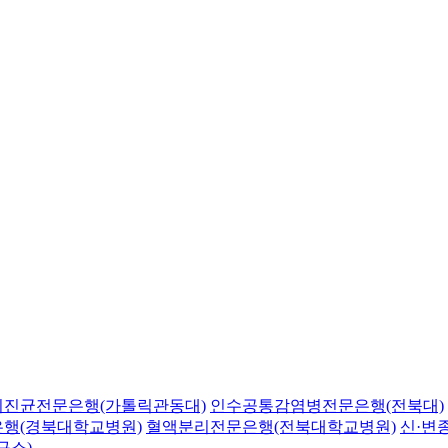
의진균전문은행(가톨릭관동대)
인수공통감염병전문은행(전북대)
행(경북대학교병원)
혈액분리전문은행(전북대학교병원)
신·변
구소)