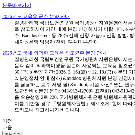
본문바로가기
2026년도 교육용 균주 분양 안내
질병관리청 국립보건연구원 국가병원체자원은행에서는 전국 
을 참고하시어 기간 내에 분양 신청하시기 바랍니다. o 분양 대상: 전국 시
주: Bacillus cereus 등 28주(선택 신청 가능) o 
체자원은행 담당자(전화: 043-913-4270)
2026년도 국내 의과학 교육용 참조균주 분양 안내
질병관리청 국립보건연구원 국가병원체자원은행에서는 보건의
음과 같이 의과학미생물 실습에 사용되는 교육용 참조균주 분양신청
30.(금) o 분양 기간: 2026. 3. 16.(월) ~ 12. 18.(
2. 분양절차 안내 참조) &middot; 병원체자원 분양 신청
를 담당하는 교수 서명 필) &middot; 시설 사진* 또는
보관장비 o 분양 문의: 043-913-4270(대표전화) 043-
읍 오송생명 2로 220, 국가병원체자원은행 병원체자원관
이를 위반할 경우 「병원체자원법」제31조제1항에 따라 
드리오니 참고하시기 바랍니다.
이전
다음
메뉴열기