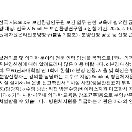
시&bull;도 보건환경연구원 보건 업무 관련 교육에 필요한 
&bull;도 보건환경연구원 o 신청 기간: 2026. 2. 10.(화) ~ 4. 3.
신청 방법: 병원체자원온라인분양창구(붙임 2 참조) - 분양신청 공문 등 신
료 및 의과학 분야의 전문 인력 양성을 목적으로 [국내 의과
에 대해 알려드리니 많은 이용 바랍니다. o 분양 대상: 국내 의과학 교
금) o 분양 가격: 무료(단과대학별 연 1회에 한함) o 분양 신청, 제출 및 회신
서(분양신청자는 강의를 담당하는 교수로 지정) &middot; 병원체자원
 연구시설 설치&sdot;운영 신고확인서 * 시설 사진(생물안전표지 부
913-4261(담당자) o 수령 방법: 직접 방문수령(바이러스자원 미포함시
리과 o 기타 사항 - [국내 의과학 교육용 참조균주]용으로 분
처벌받을 수 있습니다. - 병원체자원을 취급하는 기관은 아래