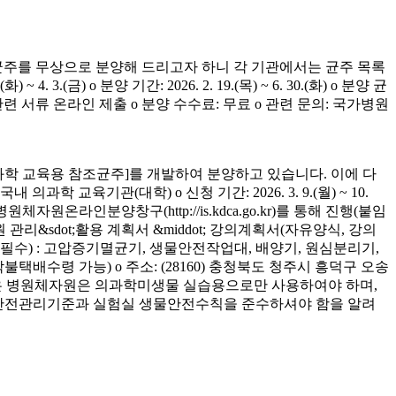
균주를 무상으로 분양해 드리고자 하니 각 기관에서는 균주 목록
(금) o 분양 기간: 2026. 2. 19.(목) ~ 6. 30.(화) o 분양 균
청 관련 서류 온라인 제출 o 분양 수수료: 무료 o 관련 문의: 국가병원
학 교육용 참조균주]를 개발하여 분양하고 있습니다. 이에 다
육기관(대학) o 신청 기간: 2026. 3. 9.(월) ~ 10.
은 병원체자원온라인분양창구(http://is.kdca.go.kr)를 통해 진행(붙임
 관리&sdot;활용 계획서 &middot; 강의계획서(자유양식, 강의
착 필수) : 고압증기멸균기, 생물안전작업대, 배양기, 원심분리기,
 착불택배수령 가능) o 주소: (28160) 충청북도 청주시 흥덕구 오송
양받은 병원체자원은 의과학미생물 실습용으로만 사용하여야 하며,
의 안전관리기준과 실험실 생물안전수칙을 준수하셔야 함을 알려