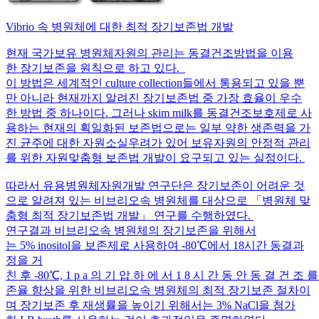
Vibrio 속 병원체에 대한 최적 장기보존법 개발
현재 국가보유 병원체자원의 관리는 동결건조방법을 이용
한 장기보존을 원칙으로 하고 있다.
이 방법은 세계적인 culture collection들에서 통용되고 있을 뿐
만 아니라 현재까지 알려진 장기보존법 중 가장 효율이 우수
한 방법 중 하나이다. 그러나 skim milk를 동결건조보호제로 사
용하는 현재의 획일화된 보존법으로는 일부 약한 생존력을 가
진 균주에 대한 자원소실우려가 있어 보유자원의 안정적 관리
를 위한 자원맞춤형 보존법 개발이 요구되고 있는 실정이다.
따라서 유용병원체자원개발 연구단은 장기보존이 어려운 것
으로 알려져 있는 비브리오속 병원체를 대상으로 「병원체 맞
춤형 최적 장기보존법 개발」 연구를 수행하였다.
연구결과 비브리오속 병원체의 장기보존을 위해서
는 5% inositol을 보존제로 사용하여 -80℃에서 18시간 동결과
정을 거
친 후 -80℃, 1 p a 의 기 압 하 에 서 1 8 시 간 동 안 동 결 건 조
존율 향상을 위한 비브리오속 병원체의 최적 장기보존 절차이
며 장기보존 후 재생률을 높이기 위해서는 3% NaCl을 첨가