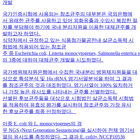
개발
국가인증시험에 사용되는 참조균주의 대부분은 국외은행에
서 유래한 균주를 사용하고 있어 외화유출과 수입시 복잡한 절
차를 부담해야 하기에 국내 분리자원을 이용한 대체균주를 개
발하고자 하였다.
식약처에서 규정하고 있는 식품첨가물공전내 살균소독력 시
험법에 적용되어 있는 참조균
주 중 Escherichia coli, Listeria monocytogenes, Salmonella enterica
의 3종에 대하여 대체균주 개발을 시도하였다.
국가병원체자원은행에서 수집한 국내분리 병원체자원들을 대
상으로 특성분석 및 16s rRNA 염기서열분석을 하여 그 결과
를 참조균주의 것과 대조하였다. 염기서열이 100% 일치하거
나 가장 높은 유사도를 나타내는 균주를 선별하였다.
선별된 후보균주들을 대상으로 시험법인 살균소독력 시험법
을 적용하여 유효성 평가를 실시하여 참조균주와 가장 유사
한 후보균주를 최종 선정하였다.
이중 E. coli 와 L. monocytogenes의 경
우 NGS (Next Generation Sequencing)을 실시하여 전체 염기서
열의 유사도를 측정하였다. 그 결과 E. coli는 NCCP10536