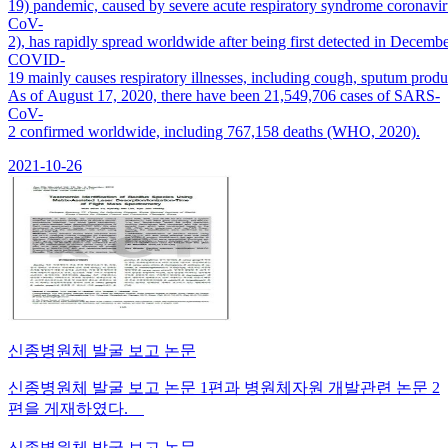
19) pandemic, caused by severe acute respiratory syndrome coronavi
CoV-
2), has rapidly spread worldwide after being first detected in Decembe
COVID-
19 mainly causes respiratory illnesses, including cough, sputum pro
As of August 17, 2020, there have been 21,549,706 cases of SARS-
CoV-
2 confirmed worldwide, including 767,158 deaths (WHO, 2020).
2021-10-26
신종병원체 발굴 보고 논문
신종병원체 발굴 보고 논문 1편과 병원체자원 개발관련 논문 2
편을 게재하였다.
신종병원체 발굴 보고 논문