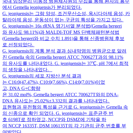
국내 임상분리 미동정 병원체자원의 수집을 통해 환자의 흉수
에서 Gemella jeonjuensis가 분리되었다.
G. jeonjuensis는 그람 양성, 조건무산소성, 옥시다아제 음성, 카
탈라아제 음성, 운동성이 없는 구균의 특성을 가지고 있다.
G. jeonjuensis는 16s rRNA 염기서열 분석법(Gemella bergeri
와 유사도 98.11%)과 MALDI-TOF MS 단백체패턴분석법
(Gemella bergeri와 비교 수치 1.891)을 통해 신종병원체 후보
로 선정되었다.
G. jeonjuensis의 계통 분석 결과 심내막염의 병원균으로 알려
진 Gemella 속의 Gemella bergeri ATCC 700627T과의 98.11%
의 유사도를 나타내었다. G. jeonjuensis는 37℃, pH 7에서 최적
의 생장을 나타내었다.
G. jeonjuensis의 세포 지방산 분석 결과
는 C16:0(47.47%), C10:0(7.66%), C14:0(7.01%)이었
고, DNA G+C함량
은 31.02 mol%, Gemella bergeri ATCC 700627T와의 DNA-
DNA 유사도는 25.02%±3.332의 결과를 나타내었다.
표현형과 유전형의 특성을 근거로 G. jeonjuensis는 Gemella 속
의 신종으로 확인 되었다. G. jeonjuensis는 표준균주 번
호 6198T로 정하였고, NCCP와 DSMZ에 기탁을 하
여 NCCP 16335T, DSM 106135T의 각 기관의 균주 번호를 부
여받았다.