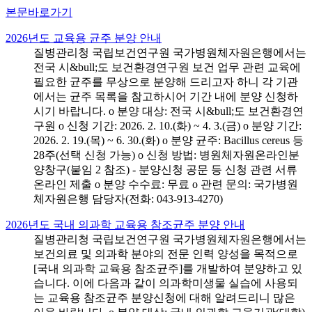
본문바로가기
2026년도 교육용 균주 분양 안내
질병관리청 국립보건연구원 국가병원체자원은행에서는
전국 시&bull;도 보건환경연구원 보건 업무 관련 교육에
필요한 균주를 무상으로 분양해 드리고자 하니 각 기관
에서는 균주 목록을 참고하시어 기간 내에 분양 신청하
시기 바랍니다. o 분양 대상: 전국 시&bull;도 보건환경연
구원 o 신청 기간: 2026. 2. 10.(화) ~ 4. 3.(금) o 분양 기간:
2026. 2. 19.(목) ~ 6. 30.(화) o 분양 균주: Bacillus cereus 등
28주(선택 신청 가능) o 신청 방법: 병원체자원온라인분
양창구(붙임 2 참조) - 분양신청 공문 등 신청 관련 서류
온라인 제출 o 분양 수수료: 무료 o 관련 문의: 국가병원
체자원은행 담당자(전화: 043-913-4270)
2026년도 국내 의과학 교육용 참조균주 분양 안내
질병관리청 국립보건연구원 국가병원체자원은행에서는
보건의료 및 의과학 분야의 전문 인력 양성을 목적으로
[국내 의과학 교육용 참조균주]를 개발하여 분양하고 있
습니다. 이에 다음과 같이 의과학미생물 실습에 사용되
는 교육용 참조균주 분양신청에 대해 알려드리니 많은