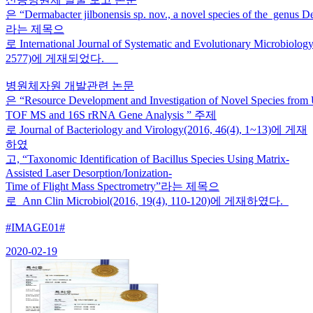
은 “Dermabacter jilbonensis sp. nov., a novel species of the genus D
라는 제목으
로 International Journal of Systematic and Evolutionary Microbiolo
2577)에 게재되었다.
병원체자원 개발관련 논문
은 “Resource Development and Investigation of Novel Species fro
TOF MS and 16S rRNA Gene Analysis ” 주제
로 Journal of Bacteriology and Virology(2016, 46(4), 1~13)에 게재
하였
고, “Taxonomic Identification of Bacillus Species Using Matrix-
Assisted Laser Desorption/Ionization-
Time of Flight Mass Spectrometry”라는 제목으
로 Ann Clin Microbiol(2016, 19(4), 110-120)에 게재하였다.
#IMAGE01#
2020-02-19