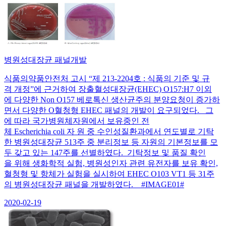
병원성대장균 패널개발
식품의약품안전처 고시 “제 213-2204호 : 식품의 기준 및 규
격 개정”에 근거하여 장출혈성대장균(EHEC) O157:H7 이외
에 다양한 Non O157 베로톡신 생산균주의 분양요청이 증가하
면서 다양한 O혈청형 EHEC 패널의 개발이 요구되었다. 그
에 따라 국가병원체자원에서 보유중인 전
체 Escherichia coli 자 원 중 수인성질환과에서 연도별로 기탁
한 병원성대장균 513주 중 분리정보 등 자원의 기본정보를 모
두 갖고 있는 147주를 선별하였다. 기탁정보 및 품질 확인
을 위해 생화학적 실험, 병원성인자 관련 유전자를 보유 확인,
혈청형 및 항체가 실험을 실시하여 EHEC O103 VT1 등 31주
의 병원성대장균 패널을 개발하였다. #IMAGE01#
2020-02-19