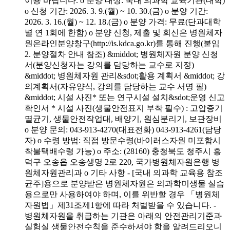
이용 바랍니다. o 분양 대상: 국내 의과학 교육기관(대학)
o 신청 기간: 2026. 3. 9.(월) ~ 10. 30.(금) o 분양 기간:
2026. 3. 16.(월) ~ 12. 18.(금) o 분양 가격: 무료(단과대학
별 연 1회에 한함) o 분양 신청, 제출 및 회신은 병원체자
원온라인분양창구(http://is.kdca.go.kr)를 통해 진행(붙임
2. 분양절차 안내 참조) &middot; 병원체자원 분양 신청
서(분양신청자는 강의를 담당하는 교수로 지정)
&middot; 병원체자원 관리&sdot;활용 계획서 &middot; 강
의계획서(자유양식, 강의를 담당하는 교수 서명 필)
&middot; 시설 사진* 또는 연구시설 설치&sdot;운영 신고
확인서 * 시설 사진(생물안전표지 부착 필수) : 고압증기
멸균기, 생물안전작업대, 배양기, 원심분리기, 보관장비
o 분양 문의: 043-913-4270(대표전화) 043-913-4261(담당
자) o 수령 방법: 직접 방문수령(바이러스자원 미포함시
착불택배수령 가능) o 주소: (28160) 충청북도 청주시 흥
덕구 오송읍 오송생명 2로 220, 국가병원체자원은행 병
원체자원관리과 o 기타 사항 - [국내 의과학 교육용 참조
균주]용으로 분양받은 병원체자원은 의과학미생물 실습
용으로만 사용하여야 하며, 이를 위반할 경우 「병원체
자원법」제31조제1항에 따라 처벌받을 수 있습니다. -
병원체자원을 취급하는 기관은 아래의 안전관리기준과
실험실 생물안전수칙을 준수하셔야 함을 알려드리오니