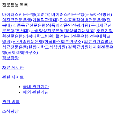
전문은행 목록
바이러스전문은행(고려대)
바이러스전문은행(서울아산병원)
의진균전문은행(가톨릭관동대)
인수공통감염병전문은행(전
북대)
식중독균전문은행(식품의약품안전평가원)
구강세균전
문은행(조선대)
난배양성전문은행(경상국립대병원)
호흡기질
환전문은행(경북대학교병원)
혈액분리전문은행(전북대학교
병원)
신·변종전문은행(한국파스퇴르연구소)
의료관련감염내
성균전문은행(한림대학교성심병원)
결핵균병원체자원전문은
행(국제결핵연구소)
정보광장
자료 게시판
관련 사이트
국내 관련기관
해외 관련기관
관련 법률
소식광장