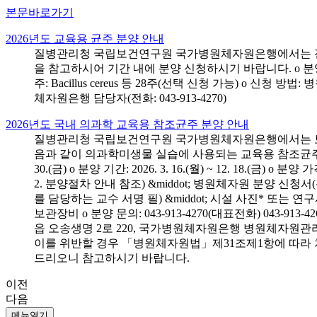
본문바로가기
2026년도 교육용 균주 분양 안내
질병관리청 국립보건연구원 국가병원체자원은행에서는 전국 
을 참고하시어 기간 내에 분양 신청하시기 바랍니다. o 분양 대상: 전국 시
주: Bacillus cereus 등 28주(선택 신청 가능) o 
체자원은행 담당자(전화: 043-913-4270)
2026년도 국내 의과학 교육용 참조균주 분양 안내
질병관리청 국립보건연구원 국가병원체자원은행에서는 보건의
음과 같이 의과학미생물 실습에 사용되는 교육용 참조균주 분양신청
30.(금) o 분양 기간: 2026. 3. 16.(월) ~ 12. 18.(
2. 분양절차 안내 참조) &middot; 병원체자원 분양 신청
를 담당하는 교수 서명 필) &middot; 시설 사진* 또는
보관장비 o 분양 문의: 043-913-4270(대표전화) 043-
읍 오송생명 2로 220, 국가병원체자원은행 병원체자원관
이를 위반할 경우 「병원체자원법」제31조제1항에 따라 
드리오니 참고하시기 바랍니다.
이전
다음
메뉴열기