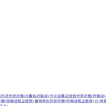
의진균전문은행(가톨릭관동대)
인수공통감염병전문은행(전북대)
행(경북대학교병원)
혈액분리전문은행(전북대학교병원)
신·변
구소)