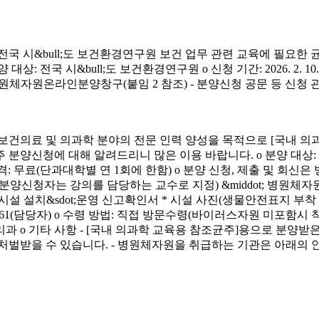
시&bull;도 보건환경연구원 보건 업무 관련 교육에 필요한 
&bull;도 보건환경연구원 o 신청 기간: 2026. 2. 10.(화) ~ 4. 3.
신청 방법: 병원체자원온라인분양창구(붙임 2 참조) - 분양신청 공문 등 신
료 및 의과학 분야의 전문 인력 양성을 목적으로 [국내 의과
에 대해 알려드리니 많은 이용 바랍니다. o 분양 대상: 국내 의과학 교
금) o 분양 가격: 무료(단과대학별 연 1회에 한함) o 분양 신청, 제출 및 회신
서(분양신청자는 강의를 담당하는 교수로 지정) &middot; 병원체자원
 연구시설 설치&sdot;운영 신고확인서 * 시설 사진(생물안전표지 부
913-4261(담당자) o 수령 방법: 직접 방문수령(바이러스자원 미포함시
리과 o 기타 사항 - [국내 의과학 교육용 참조균주]용으로 분
처벌받을 수 있습니다. - 병원체자원을 취급하는 기관은 아래