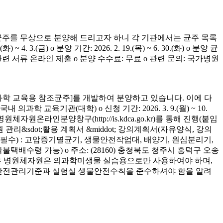
균주를 무상으로 분양해 드리고자 하니 각 기관에서는 균주 목록
(금) o 분양 기간: 2026. 2. 19.(목) ~ 6. 30.(화) o 분양 균
청 관련 서류 온라인 제출 o 분양 수수료: 무료 o 관련 문의: 국가병원
학 교육용 참조균주]를 개발하여 분양하고 있습니다. 이에 다
육기관(대학) o 신청 기간: 2026. 3. 9.(월) ~ 10.
은 병원체자원온라인분양창구(http://is.kdca.go.kr)를 통해 진행(붙임
 관리&sdot;활용 계획서 &middot; 강의계획서(자유양식, 강의
착 필수) : 고압증기멸균기, 생물안전작업대, 배양기, 원심분리기,
 착불택배수령 가능) o 주소: (28160) 충청북도 청주시 흥덕구 오송
양받은 병원체자원은 의과학미생물 실습용으로만 사용하여야 하며,
의 안전관리기준과 실험실 생물안전수칙을 준수하셔야 함을 알려