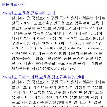
본문바로가기
2026년도 교육용 균주 분양 안내
질병관리청 국립보건연구원 국가병원체자원은행에서는
전국 시&bull;도 보건환경연구원 보건 업무 관련 교육에
필요한 균주를 무상으로 분양해 드리고자 하니 각 기관
에서는 균주 목록을 참고하시어 기간 내에 분양 신청하
시기 바랍니다. o 분양 대상: 전국 시&bull;도 보건환경연
구원 o 신청 기간: 2026. 2. 10.(화) ~ 4. 3.(금) o 분양 기간:
2026. 2. 19.(목) ~ 6. 30.(화) o 분양 균주: Bacillus cereus 등
28주(선택 신청 가능) o 신청 방법: 병원체자원온라인분
양창구(붙임 2 참조) - 분양신청 공문 등 신청 관련 서류
온라인 제출 o 분양 수수료: 무료 o 관련 문의: 국가병원
체자원은행 담당자(전화: 043-913-4270)
2026년도 국내 의과학 교육용 참조균주 분양 안내
질병관리청 국립보건연구원 국가병원체자원은행에서는
보건의료 및 의과학 분야의 전문 인력 양성을 목적으로
[국내 의과학 교육용 참조균주]를 개발하여 분양하고 있
습니다. 이에 다음과 같이 의과학미생물 실습에 사용되
는 교육용 참조균주 분양신청에 대해 알려드리니 많은