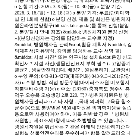
이용 바랍니다. o 분양 대상: 국내 의과학 교육기관(대학)
o 신청 기간: 2026. 3. 9.(월) ~ 10. 30.(금) o 분양 기간:
2026. 3. 16.(월) ~ 12. 18.(금) o 분양 가격: 무료(단과대학
별 연 1회에 한함) o 분양 신청, 제출 및 회신은 병원체자
원온라인분양창구(http://is.kdca.go.kr)를 통해 진행(붙임
2. 분양절차 안내 참조) &middot; 병원체자원 분양 신청
서(분양신청자는 강의를 담당하는 교수로 지정)
&middot; 병원체자원 관리&sdot;활용 계획서 &middot; 강
의계획서(자유양식, 강의를 담당하는 교수 서명 필)
&middot; 시설 사진* 또는 연구시설 설치&sdot;운영 신고
확인서 * 시설 사진(생물안전표지 부착 필수) : 고압증기
멸균기, 생물안전작업대, 배양기, 원심분리기, 보관장비
o 분양 문의: 043-913-4270(대표전화) 043-913-4261(담당
자) o 수령 방법: 직접 방문수령(바이러스자원 미포함시
착불택배수령 가능) o 주소: (28160) 충청북도 청주시 흥
덕구 오송읍 오송생명 2로 220, 국가병원체자원은행 병
원체자원관리과 o 기타 사항 - [국내 의과학 교육용 참조
균주]용으로 분양받은 병원체자원은 의과학미생물 실습
용으로만 사용하여야 하며, 이를 위반할 경우 「병원체
자원법」제31조제1항에 따라 처벌받을 수 있습니다. -
병원체자원을 취급하는 기관은 아래의 안전관리기준과
실험실 생물안전수칙을 준수하셔야 함을 알려드리오니