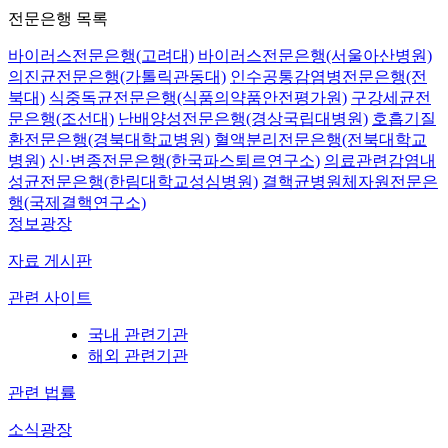
전문은행 목록
바이러스전문은행(고려대)
바이러스전문은행(서울아산병원)
의진균전문은행(가톨릭관동대)
인수공통감염병전문은행(전
북대)
식중독균전문은행(식품의약품안전평가원)
구강세균전
문은행(조선대)
난배양성전문은행(경상국립대병원)
호흡기질
환전문은행(경북대학교병원)
혈액분리전문은행(전북대학교
병원)
신·변종전문은행(한국파스퇴르연구소)
의료관련감염내
성균전문은행(한림대학교성심병원)
결핵균병원체자원전문은
행(국제결핵연구소)
정보광장
자료 게시판
관련 사이트
국내 관련기관
해외 관련기관
관련 법률
소식광장