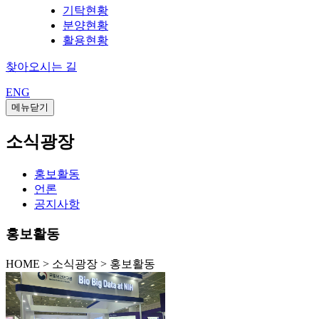
기탁현황
분양현황
활용현황
찾아오시는 길
ENG
메뉴닫기
소식광장
홍보활동
언론
공지사항
홍보활동
HOME
>
소식광장 >
홍보활동