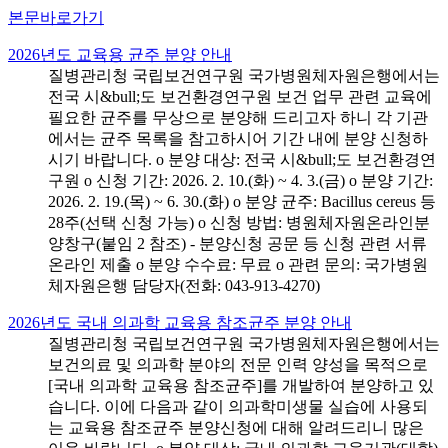
본문바로가기
2026년도 교육용 균주 분양 안내
질병관리청 국립보건연구원 국가병원체자원은행에서는
전국 시&bull;도 보건환경연구원 보건 업무 관련 교육에
필요한 균주를 무상으로 분양해 드리고자 하니 각 기관
에서는 균주 목록을 참고하시어 기간 내에 분양 신청하
시기 바랍니다. o 분양 대상: 전국 시&bull;도 보건환경연
구원 o 신청 기간: 2026. 2. 10.(화) ~ 4. 3.(금) o 분양 기간:
2026. 2. 19.(목) ~ 6. 30.(화) o 분양 균주: Bacillus cereus 등
28주(선택 신청 가능) o 신청 방법: 병원체자원온라인분
양창구(붙임 2 참조) - 분양신청 공문 등 신청 관련 서류
온라인 제출 o 분양 수수료: 무료 o 관련 문의: 국가병원
체자원은행 담당자(전화: 043-913-4270)
2026년도 국내 의과학 교육용 참조균주 분양 안내
질병관리청 국립보건연구원 국가병원체자원은행에서는
보건의료 및 의과학 분야의 전문 인력 양성을 목적으로
[국내 의과학 교육용 참조균주]를 개발하여 분양하고 있
습니다. 이에 다음과 같이 의과학미생물 실습에 사용되
는 교육용 참조균주 분양신청에 대해 알려드리니 많은