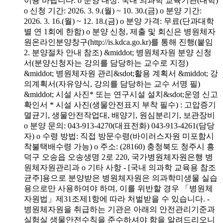
이용 바랍니다. o 분양 대상: 국내 의과학 교육기관(대학)
o 신청 기간: 2026. 3. 9.(월) ~ 10. 30.(금) o 분양 기간:
2026. 3. 16.(월) ~ 12. 18.(금) o 분양 가격: 무료(단과대학
별 연 1회에 한함) o 분양 신청, 제출 및 회신은 병원체자
원온라인분양창구(http://is.kdca.go.kr)를 통해 진행(붙임
2. 분양절차 안내 참조) &middot; 병원체자원 분양 신청
서(분양신청자는 강의를 담당하는 교수로 지정)
&middot; 병원체자원 관리&sdot;활용 계획서 &middot; 강
의계획서(자유양식, 강의를 담당하는 교수 서명 필)
&middot; 시설 사진* 또는 연구시설 설치&sdot;운영 신고
확인서 * 시설 사진(생물안전표지 부착 필수) : 고압증기
멸균기, 생물안전작업대, 배양기, 원심분리기, 보관장비
o 분양 문의: 043-913-4270(대표전화) 043-913-4261(담당
자) o 수령 방법: 직접 방문수령(바이러스자원 미포함시
착불택배수령 가능) o 주소: (28160) 충청북도 청주시 흥
덕구 오송읍 오송생명 2로 220, 국가병원체자원은행 병
원체자원관리과 o 기타 사항 - [국내 의과학 교육용 참조
균주]용으로 분양받은 병원체자원은 의과학미생물 실습
용으로만 사용하여야 하며, 이를 위반할 경우 「병원체
자원법」제31조제1항에 따라 처벌받을 수 있습니다. -
병원체자원을 취급하는 기관은 아래의 안전관리기준과
실험실 생물안전수칙을 준수하셔야 함을 알려드리오니