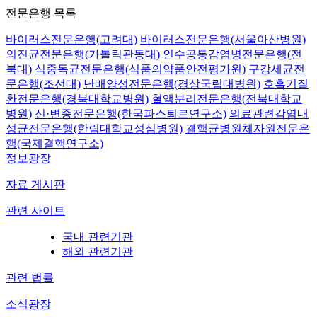
전문은행 목록
바이러스전문은행(고려대)
바이러스전문은행(서울아산병원)
의진균전문은행(가톨릭관동대)
인수공통감염병전문은행(전
북대)
식중독균전문은행(식품의약품안전평가원)
구강세균전
문은행(조선대)
난배양성전문은행(경상국립대병원)
호흡기질
환전문은행(경북대학교병원)
혈액분리전문은행(전북대학교
병원)
신·변종전문은행(한국파스퇴르연구소)
의료관련감염내
성균전문은행(한림대학교성심병원)
결핵균병원체자원전문은
행(국제결핵연구소)
정보광장
자료 게시판
관련 사이트
국내 관련기관
해외 관련기관
관련 법률
소식광장