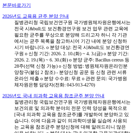
본문바로가기
2026년도 교육용 균주 분양 안내
질병관리청 국립보건연구원 국가병원체자원은행에서는
전국 시&bull;도 보건환경연구원 보건 업무 관련 교육에
필요한 균주를 무상으로 분양해 드리고자 하니 각 기관
에서는 균주 목록을 참고하시어 기간 내에 분양 신청하
시기 바랍니다. o 분양 대상: 전국 시&bull;도 보건환경연
구원 o 신청 기간: 2026. 2. 10.(화) ~ 4. 3.(금) o 분양 기간:
2026. 2. 19.(목) ~ 6. 30.(화) o 분양 균주: Bacillus cereus 등
28주(선택 신청 가능) o 신청 방법: 병원체자원온라인분
양창구(붙임 2 참조) - 분양신청 공문 등 신청 관련 서류
온라인 제출 o 분양 수수료: 무료 o 관련 문의: 국가병원
체자원은행 담당자(전화: 043-913-4270)
2026년도 국내 의과학 교육용 참조균주 분양 안내
질병관리청 국립보건연구원 국가병원체자원은행에서는
보건의료 및 의과학 분야의 전문 인력 양성을 목적으로
[국내 의과학 교육용 참조균주]를 개발하여 분양하고 있
습니다. 이에 다음과 같이 의과학미생물 실습에 사용되
는 교육용 참조균주 분양신청에 대해 알려드리니 많은