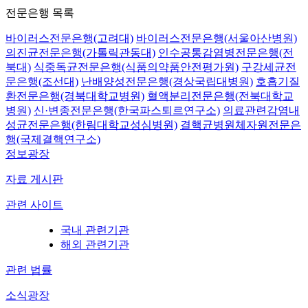
전문은행 목록
바이러스전문은행(고려대)
바이러스전문은행(서울아산병원)
의진균전문은행(가톨릭관동대)
인수공통감염병전문은행(전
북대)
식중독균전문은행(식품의약품안전평가원)
구강세균전
문은행(조선대)
난배양성전문은행(경상국립대병원)
호흡기질
환전문은행(경북대학교병원)
혈액분리전문은행(전북대학교
병원)
신·변종전문은행(한국파스퇴르연구소)
의료관련감염내
성균전문은행(한림대학교성심병원)
결핵균병원체자원전문은
행(국제결핵연구소)
정보광장
자료 게시판
관련 사이트
국내 관련기관
해외 관련기관
관련 법률
소식광장