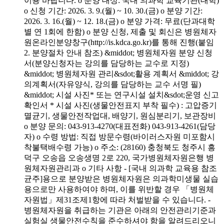
이용 바랍니다. o 분양 대상: 국내 의과학 교육기관(대학)
o 신청 기간: 2026. 3. 9.(월) ~ 10. 30.(금) o 분양 기간:
2026. 3. 16.(월) ~ 12. 18.(금) o 분양 가격: 무료(단과대학
별 연 1회에 한함) o 분양 신청, 제출 및 회신은 병원체자
원온라인분양창구(http://is.kdca.go.kr)를 통해 진행(붙임
2. 분양절차 안내 참조) &middot; 병원체자원 분양 신청
서(분양신청자는 강의를 담당하는 교수로 지정)
&middot; 병원체자원 관리&sdot;활용 계획서 &middot; 강
의계획서(자유양식, 강의를 담당하는 교수 서명 필)
&middot; 시설 사진* 또는 연구시설 설치&sdot;운영 신고
확인서 * 시설 사진(생물안전표지 부착 필수) : 고압증기
멸균기, 생물안전작업대, 배양기, 원심분리기, 보관장비
o 분양 문의: 043-913-4270(대표전화) 043-913-4261(담당
자) o 수령 방법: 직접 방문수령(바이러스자원 미포함시
착불택배수령 가능) o 주소: (28160) 충청북도 청주시 흥
덕구 오송읍 오송생명 2로 220, 국가병원체자원은행 병
원체자원관리과 o 기타 사항 - [국내 의과학 교육용 참조
균주]용으로 분양받은 병원체자원은 의과학미생물 실습
용으로만 사용하여야 하며, 이를 위반할 경우 「병원체
자원법」제31조제1항에 따라 처벌받을 수 있습니다. -
병원체자원을 취급하는 기관은 아래의 안전관리기준과
실험실 생물안전수칙을 준수하셔야 함을 알려드리오니