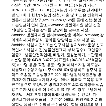
이용 바랍니다. o 분양 대상: 국내 의과학 교육기관(대학)
o 신청 기간: 2026. 3. 9.(월) ~ 10. 30.(금) o 분양 기간:
2026. 3. 16.(월) ~ 12. 18.(금) o 분양 가격: 무료(단과대학
별 연 1회에 한함) o 분양 신청, 제출 및 회신은 병원체자
원온라인분양창구(http://is.kdca.go.kr)를 통해 진행(붙임
2. 분양절차 안내 참조) &middot; 병원체자원 분양 신청
서(분양신청자는 강의를 담당하는 교수로 지정)
&middot; 병원체자원 관리&sdot;활용 계획서 &middot; 강
의계획서(자유양식, 강의를 담당하는 교수 서명 필)
&middot; 시설 사진* 또는 연구시설 설치&sdot;운영 신고
확인서 * 시설 사진(생물안전표지 부착 필수) : 고압증기
멸균기, 생물안전작업대, 배양기, 원심분리기, 보관장비
o 분양 문의: 043-913-4270(대표전화) 043-913-4261(담당
자) o 수령 방법: 직접 방문수령(바이러스자원 미포함시
착불택배수령 가능) o 주소: (28160) 충청북도 청주시 흥
덕구 오송읍 오송생명 2로 220, 국가병원체자원은행 병
원체자원관리과 o 기타 사항 - [국내 의과학 교육용 참조
균주]용으로 분양받은 병원체자원은 의과학미생물 실습
용으로만 사용하여야 하며, 이를 위반할 경우 「병원체
자원법」제31조제1항에 따라 처벌받을 수 있습니다. -
병원체자원을 취급하는 기관은 아래의 안전관리기준과
실험실 생물안전수칙을 준수하셔야 함을 알려드리오니