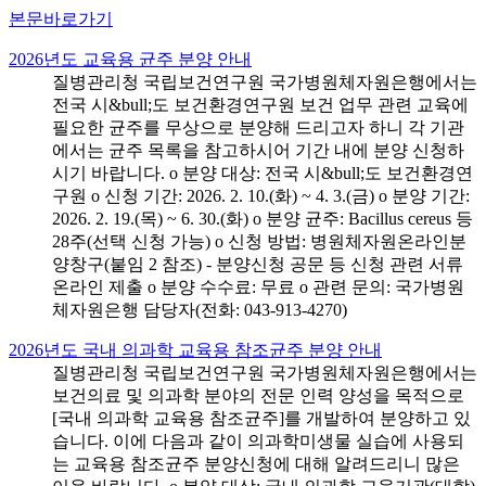
본문바로가기
2026년도 교육용 균주 분양 안내
질병관리청 국립보건연구원 국가병원체자원은행에서는
전국 시&bull;도 보건환경연구원 보건 업무 관련 교육에
필요한 균주를 무상으로 분양해 드리고자 하니 각 기관
에서는 균주 목록을 참고하시어 기간 내에 분양 신청하
시기 바랍니다. o 분양 대상: 전국 시&bull;도 보건환경연
구원 o 신청 기간: 2026. 2. 10.(화) ~ 4. 3.(금) o 분양 기간:
2026. 2. 19.(목) ~ 6. 30.(화) o 분양 균주: Bacillus cereus 등
28주(선택 신청 가능) o 신청 방법: 병원체자원온라인분
양창구(붙임 2 참조) - 분양신청 공문 등 신청 관련 서류
온라인 제출 o 분양 수수료: 무료 o 관련 문의: 국가병원
체자원은행 담당자(전화: 043-913-4270)
2026년도 국내 의과학 교육용 참조균주 분양 안내
질병관리청 국립보건연구원 국가병원체자원은행에서는
보건의료 및 의과학 분야의 전문 인력 양성을 목적으로
[국내 의과학 교육용 참조균주]를 개발하여 분양하고 있
습니다. 이에 다음과 같이 의과학미생물 실습에 사용되
는 교육용 참조균주 분양신청에 대해 알려드리니 많은