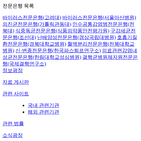
전문은행 목록
바이러스전문은행(고려대)
바이러스전문은행(서울아산병원)
의진균전문은행(가톨릭관동대)
인수공통감염병전문은행(전
북대)
식중독균전문은행(식품의약품안전평가원)
구강세균전
문은행(조선대)
난배양성전문은행(경상국립대병원)
호흡기질
환전문은행(경북대학교병원)
혈액분리전문은행(전북대학교
병원)
신·변종전문은행(한국파스퇴르연구소)
의료관련감염내
성균전문은행(한림대학교성심병원)
결핵균병원체자원전문은
행(국제결핵연구소)
정보광장
자료 게시판
관련 사이트
국내 관련기관
해외 관련기관
관련 법률
소식광장