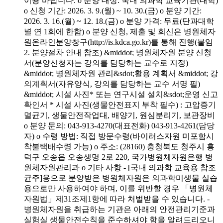
이용 바랍니다. o 분양 대상: 국내 의과학 교육기관(대학)
o 신청 기간: 2026. 3. 9.(월) ~ 10. 30.(금) o 분양 기간:
2026. 3. 16.(월) ~ 12. 18.(금) o 분양 가격: 무료(단과대학
별 연 1회에 한함) o 분양 신청, 제출 및 회신은 병원체자
원온라인분양창구(http://is.kdca.go.kr)를 통해 진행(붙임
2. 분양절차 안내 참조) &middot; 병원체자원 분양 신청
서(분양신청자는 강의를 담당하는 교수로 지정)
&middot; 병원체자원 관리&sdot;활용 계획서 &middot; 강
의계획서(자유양식, 강의를 담당하는 교수 서명 필)
&middot; 시설 사진* 또는 연구시설 설치&sdot;운영 신고
확인서 * 시설 사진(생물안전표지 부착 필수) : 고압증기
멸균기, 생물안전작업대, 배양기, 원심분리기, 보관장비
o 분양 문의: 043-913-4270(대표전화) 043-913-4261(담당
자) o 수령 방법: 직접 방문수령(바이러스자원 미포함시
착불택배수령 가능) o 주소: (28160) 충청북도 청주시 흥
덕구 오송읍 오송생명 2로 220, 국가병원체자원은행 병
원체자원관리과 o 기타 사항 - [국내 의과학 교육용 참조
균주]용으로 분양받은 병원체자원은 의과학미생물 실습
용으로만 사용하여야 하며, 이를 위반할 경우 「병원체
자원법」제31조제1항에 따라 처벌받을 수 있습니다. -
병원체자원을 취급하는 기관은 아래의 안전관리기준과
실험실 생물안전수칙을 준수하셔야 함을 알려드리오니