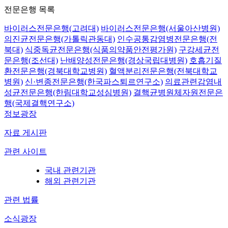
전문은행 목록
바이러스전문은행(고려대)
바이러스전문은행(서울아산병원)
의진균전문은행(가톨릭관동대)
인수공통감염병전문은행(전
북대)
식중독균전문은행(식품의약품안전평가원)
구강세균전
문은행(조선대)
난배양성전문은행(경상국립대병원)
호흡기질
환전문은행(경북대학교병원)
혈액분리전문은행(전북대학교
병원)
신·변종전문은행(한국파스퇴르연구소)
의료관련감염내
성균전문은행(한림대학교성심병원)
결핵균병원체자원전문은
행(국제결핵연구소)
정보광장
자료 게시판
관련 사이트
국내 관련기관
해외 관련기관
관련 법률
소식광장