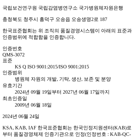
국립보건연구원 국립감염병연구소 국가병원체자원은행
충청북도 청주시 흥덕구 오송읍 오송생명2로 187
한국표준협회는 위 조직의 품질경영시스템이 아래의 표준과
인증범위에 적합함을 인증합니다.
인증번호
QMS-3072
표준
KS Q ISO 9001:2015/ISO 9001:2015
인증범위
병원체 자원의 개발, 기탁, 생산, 보존 및 분양
유효기간
2024년 09월 19일부터 2027년 06월 17일까지
최초인증일
2009년 06월 18일
2024년 06월 24일
KSA, KAB, IAF 한국표준협회는 한국인정지원센터(KAB)로
부터 품질경영체제 인증기관으로 인정(인정번호 : KAB-QC-