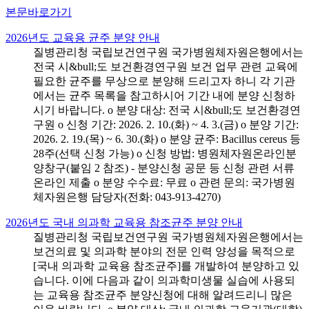
본문바로가기
2026년도 교육용 균주 분양 안내
질병관리청 국립보건연구원 국가병원체자원은행에서는
전국 시&bull;도 보건환경연구원 보건 업무 관련 교육에
필요한 균주를 무상으로 분양해 드리고자 하니 각 기관
에서는 균주 목록을 참고하시어 기간 내에 분양 신청하
시기 바랍니다. o 분양 대상: 전국 시&bull;도 보건환경연
구원 o 신청 기간: 2026. 2. 10.(화) ~ 4. 3.(금) o 분양 기간:
2026. 2. 19.(목) ~ 6. 30.(화) o 분양 균주: Bacillus cereus 등
28주(선택 신청 가능) o 신청 방법: 병원체자원온라인분
양창구(붙임 2 참조) - 분양신청 공문 등 신청 관련 서류
온라인 제출 o 분양 수수료: 무료 o 관련 문의: 국가병원
체자원은행 담당자(전화: 043-913-4270)
2026년도 국내 의과학 교육용 참조균주 분양 안내
질병관리청 국립보건연구원 국가병원체자원은행에서는
보건의료 및 의과학 분야의 전문 인력 양성을 목적으로
[국내 의과학 교육용 참조균주]를 개발하여 분양하고 있
습니다. 이에 다음과 같이 의과학미생물 실습에 사용되
는 교육용 참조균주 분양신청에 대해 알려드리니 많은