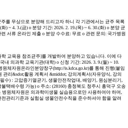
균주를 무상으로 분양해 드리고자 하니 각 기관에서는 균주 목록
(금) o 분양 기간: 2026. 2. 19.(목) ~ 6. 30.(화) o 분양 균
청 관련 서류 온라인 제출 o 분양 수수료: 무료 o 관련 문의: 국가병원
학 교육용 참조균주]를 개발하여 분양하고 있습니다. 이에 다
육기관(대학) o 신청 기간: 2026. 3. 9.(월) ~ 10.
은 병원체자원온라인분양창구(http://is.kdca.go.kr)를 통해 진행(붙임
 관리&sdot;활용 계획서 &middot; 강의계획서(자유양식, 강의
착 필수) : 고압증기멸균기, 생물안전작업대, 배양기, 원심분리기,
 착불택배수령 가능) o 주소: (28160) 충청북도 청주시 흥덕구 오송
양받은 병원체자원은 의과학미생물 실습용으로만 사용하여야 하며,
의 안전관리기준과 실험실 생물안전수칙을 준수하셔야 함을 알려