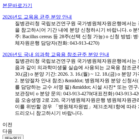
본문바로가기
2026년도 교육용 균주 분양 안내
질병관리청 국립보건연구원 국가병원체자원은행에서는 전국 
을 참고하시어 기간 내에 분양 신청하시기 바랍니다. o 분양 대상: 전국 시
주: Bacillus cereus 등 28주(선택 신청 가능) o 
체자원은행 담당자(전화: 043-913-4270)
2026년도 국내 의과학 교육용 참조균주 분양 안내
질병관리청 국립보건연구원 국가병원체자원은행에서는 보건의
음과 같이 의과학미생물 실습에 사용되는 교육용 참조균주 분양신청
30.(금) o 분양 기간: 2026. 3. 16.(월) ~ 12. 18.(
2. 분양절차 안내 참조) &middot; 병원체자원 분양 신청
를 담당하는 교수 서명 필) &middot; 시설 사진* 또는
보관장비 o 분양 문의: 043-913-4270(대표전화) 043-
읍 오송생명 2로 220, 국가병원체자원은행 병원체자원관
이를 위반할 경우 「병원체자원법」제31조제1항에 따라 
드리오니 참고하시기 바랍니다.
이전
다음
메뉴열기