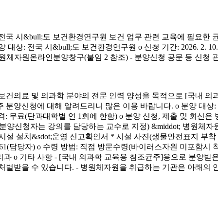
시&bull;도 보건환경연구원 보건 업무 관련 교육에 필요한 
&bull;도 보건환경연구원 o 신청 기간: 2026. 2. 10.(화) ~ 4. 3.
신청 방법: 병원체자원온라인분양창구(붙임 2 참조) - 분양신청 공문 등 신
료 및 의과학 분야의 전문 인력 양성을 목적으로 [국내 의과
에 대해 알려드리니 많은 이용 바랍니다. o 분양 대상: 국내 의과학 교
금) o 분양 가격: 무료(단과대학별 연 1회에 한함) o 분양 신청, 제출 및 회신
서(분양신청자는 강의를 담당하는 교수로 지정) &middot; 병원체자원
 연구시설 설치&sdot;운영 신고확인서 * 시설 사진(생물안전표지 부
913-4261(담당자) o 수령 방법: 직접 방문수령(바이러스자원 미포함시
리과 o 기타 사항 - [국내 의과학 교육용 참조균주]용으로 분
처벌받을 수 있습니다. - 병원체자원을 취급하는 기관은 아래