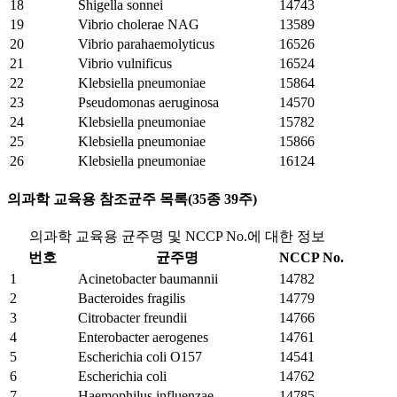
18
Shigella sonnei
14743
19
Vibrio cholerae NAG
13589
20
Vibrio parahaemolyticus
16526
21
Vibrio vulnificus
16524
22
Klebsiella pneumoniae
15864
23
Pseudomonas aeruginosa
14570
24
Klebsiella pneumoniae
15782
25
Klebsiella pneumoniae
15866
26
Klebsiella pneumoniae
16124
의과학 교육용 참조균주 목록(35종 39주)
의과학 교육용 균주명 및 NCCP No.에 대한 정보
번호
균주명
NCCP No.
1
Acinetobacter baumannii
14782
2
Bacteroides fragilis
14779
3
Citrobacter freundii
14766
4
Enterobacter aerogenes
14761
5
Escherichia coli O157
14541
6
Escherichia coli
14762
7
Haemophilus influenzae
14785