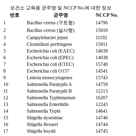
보건소 교육용 균주명 및 NCCP No.에 대한 정보
번호
균주명
NCCP No.
1
Bacillus cereus (구토형)
14796
2
Bacillus cereus (설사형)
15910
3
Campylobacter jejuni
11192
4
Clostridium perfringens
15911
5
Escherichia coli (EAEC)
14039
6
Escherichia coli (EPEC)
14038
7
Escherichia coli (ETEC)
15740
8
Escherichia coli O157
14541
9
Listeria monocytogenes
15743
10
Salmonella Paratyphi A
14759
11
Salmonella Paratyphi B
12213
12
Salmonella Typhimurium
16207
13
Salmonella Enteritidis
12243
14
Salmonella Typhi
14641
15
Shigella dysentriae
14746
16
Shigella flexneri
14744
17
Shigella boydii
14745