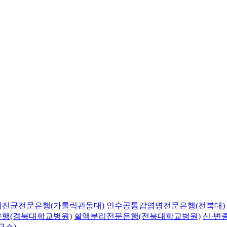
의진균전문은행(가톨릭관동대)
인수공통감염병전문은행(전북대)
행(경북대학교병원)
혈액분리전문은행(전북대학교병원)
신·변
구소)