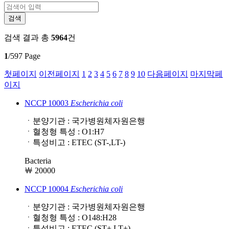
검색 결과
총
5964
건
1
/597 Page
첫페이지
이전페이지
1
2
3
4
5
6
7
8
9
10
다음페이지
마지막페
이지
NCCP 10003
Escherichia
coli
ㆍ분양기관 : 국가병원체자원은행
ㆍ혈청형 특성 : O1:H7
ㆍ특성비고 : ETEC (ST-,LT-)
Bacteria
￦ 20000
NCCP 10004
Escherichia
coli
ㆍ분양기관 : 국가병원체자원은행
ㆍ혈청형 특성 : O148:H28
ㆍ특성비고 : ETEC (ST+,LT+)