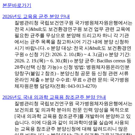
본문바로가기
2026년도 교육용 균주 분양 안내
질병관리청 국립보건연구원 국가병원체자원은행에서는
전국 시&bull;도 보건환경연구원 보건 업무 관련 교육에
필요한 균주를 무상으로 분양해 드리고자 하니 각 기관
에서는 균주 목록을 참고하시어 기간 내에 분양 신청하
시기 바랍니다. o 분양 대상: 전국 시&bull;도 보건환경연
구원 o 신청 기간: 2026. 2. 10.(화) ~ 4. 3.(금) o 분양 기간:
2026. 2. 19.(목) ~ 6. 30.(화) o 분양 균주: Bacillus cereus 등
28주(선택 신청 가능) o 신청 방법: 병원체자원온라인분
양창구(붙임 2 참조) - 분양신청 공문 등 신청 관련 서류
온라인 제출 o 분양 수수료: 무료 o 관련 문의: 국가병원
체자원은행 담당자(전화: 043-913-4270)
2026년도 국내 의과학 교육용 참조균주 분양 안내
질병관리청 국립보건연구원 국가병원체자원은행에서는
보건의료 및 의과학 분야의 전문 인력 양성을 목적으로
[국내 의과학 교육용 참조균주]를 개발하여 분양하고 있
습니다. 이에 다음과 같이 의과학미생물 실습에 사용되
는 교육용 참조균주 분양신청에 대해 알려드리니 많은