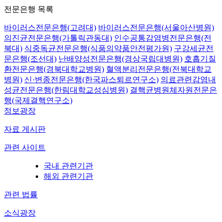
전문은행 목록
바이러스전문은행(고려대)
바이러스전문은행(서울아산병원)
의진균전문은행(가톨릭관동대)
인수공통감염병전문은행(전
북대)
식중독균전문은행(식품의약품안전평가원)
구강세균전
문은행(조선대)
난배양성전문은행(경상국립대병원)
호흡기질
환전문은행(경북대학교병원)
혈액분리전문은행(전북대학교
병원)
신·변종전문은행(한국파스퇴르연구소)
의료관련감염내
성균전문은행(한림대학교성심병원)
결핵균병원체자원전문은
행(국제결핵연구소)
정보광장
자료 게시판
관련 사이트
국내 관련기관
해외 관련기관
관련 법률
소식광장