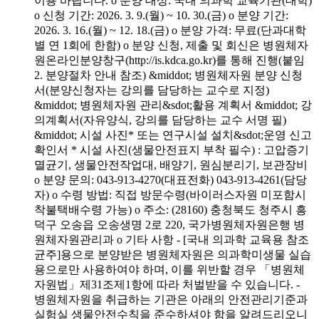
이용 바랍니다. o 분양 대상: 국내 의과학 교육기관(대학)
o 신청 기간: 2026. 3. 9.(월) ~ 10. 30.(금) o 분양 기간:
2026. 3. 16.(월) ~ 12. 18.(금) o 분양 가격: 무료(단과대학
별 연 1회에 한함) o 분양 신청, 제출 및 회신은 병원체자
원온라인분양창구(http://is.kdca.go.kr)를 통해 진행(붙임
2. 분양절차 안내 참조) &middot; 병원체자원 분양 신청
서(분양신청자는 강의를 담당하는 교수로 지정)
&middot; 병원체자원 관리&sdot;활용 계획서 &middot; 강
의계획서(자유양식, 강의를 담당하는 교수 서명 필)
&middot; 시설 사진* 또는 연구시설 설치&sdot;운영 신고
확인서 * 시설 사진(생물안전표지 부착 필수) : 고압증기
멸균기, 생물안전작업대, 배양기, 원심분리기, 보관장비
o 분양 문의: 043-913-4270(대표전화) 043-913-4261(담당
자) o 수령 방법: 직접 방문수령(바이러스자원 미포함시
착불택배수령 가능) o 주소: (28160) 충청북도 청주시 흥
덕구 오송읍 오송생명 2로 220, 국가병원체자원은행 병
원체자원관리과 o 기타 사항 - [국내 의과학 교육용 참조
균주]용으로 분양받은 병원체자원은 의과학미생물 실습
용으로만 사용하여야 하며, 이를 위반할 경우 「병원체
자원법」제31조제1항에 따라 처벌받을 수 있습니다. -
병원체자원을 취급하는 기관은 아래의 안전관리기준과
실험실 생물안전수칙을 준수하셔야 함을 알려드리오니