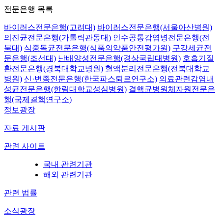
전문은행 목록
바이러스전문은행(고려대)
바이러스전문은행(서울아산병원)
의진균전문은행(가톨릭관동대)
인수공통감염병전문은행(전
북대)
식중독균전문은행(식품의약품안전평가원)
구강세균전
문은행(조선대)
난배양성전문은행(경상국립대병원)
호흡기질
환전문은행(경북대학교병원)
혈액분리전문은행(전북대학교
병원)
신·변종전문은행(한국파스퇴르연구소)
의료관련감염내
성균전문은행(한림대학교성심병원)
결핵균병원체자원전문은
행(국제결핵연구소)
정보광장
자료 게시판
관련 사이트
국내 관련기관
해외 관련기관
관련 법률
소식광장