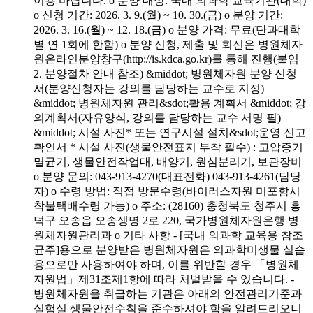
이용 바랍니다. o 분양 대상: 국내 의과학 교육기관(대학)
o 신청 기간: 2026. 3. 9.(월) ~ 10. 30.(금) o 분양 기간:
2026. 3. 16.(월) ~ 12. 18.(금) o 분양 가격: 무료(단과대학
별 연 1회에 한함) o 분양 신청, 제출 및 회신은 병원체자
원온라인분양창구(http://is.kdca.go.kr)를 통해 진행(붙임
2. 분양절차 안내 참조) &middot; 병원체자원 분양 신청
서(분양신청자는 강의를 담당하는 교수로 지정)
&middot; 병원체자원 관리&sdot;활용 계획서 &middot; 강
의계획서(자유양식, 강의를 담당하는 교수 서명 필)
&middot; 시설 사진* 또는 연구시설 설치&sdot;운영 신고
확인서 * 시설 사진(생물안전표지 부착 필수) : 고압증기
멸균기, 생물안전작업대, 배양기, 원심분리기, 보관장비
o 분양 문의: 043-913-4270(대표전화) 043-913-4261(담당
자) o 수령 방법: 직접 방문수령(바이러스자원 미포함시
착불택배수령 가능) o 주소: (28160) 충청북도 청주시 흥
덕구 오송읍 오송생명 2로 220, 국가병원체자원은행 병
원체자원관리과 o 기타 사항 - [국내 의과학 교육용 참조
균주]용으로 분양받은 병원체자원은 의과학미생물 실습
용으로만 사용하여야 하며, 이를 위반할 경우 「병원체
자원법」제31조제1항에 따라 처벌받을 수 있습니다. -
병원체자원을 취급하는 기관은 아래의 안전관리기준과
실험실 생물안전수칙을 준수하셔야 함을 알려드리오니