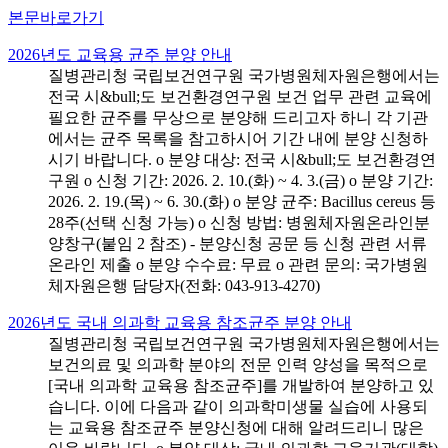
본문바로가기
2026년도 교육용 균주 분양 안내
질병관리청 국립보건연구원 국가병원체자원은행에서는
전국 시&bull;도 보건환경연구원 보건 업무 관련 교육에
필요한 균주를 무상으로 분양해 드리고자 하니 각 기관
에서는 균주 목록을 참고하시어 기간 내에 분양 신청하
시기 바랍니다. o 분양 대상: 전국 시&bull;도 보건환경연
구원 o 신청 기간: 2026. 2. 10.(화) ~ 4. 3.(금) o 분양 기간:
2026. 2. 19.(목) ~ 6. 30.(화) o 분양 균주: Bacillus cereus 등
28주(선택 신청 가능) o 신청 방법: 병원체자원온라인분
양창구(붙임 2 참조) - 분양신청 공문 등 신청 관련 서류
온라인 제출 o 분양 수수료: 무료 o 관련 문의: 국가병원
체자원은행 담당자(전화: 043-913-4270)
2026년도 국내 의과학 교육용 참조균주 분양 안내
질병관리청 국립보건연구원 국가병원체자원은행에서는
보건의료 및 의과학 분야의 전문 인력 양성을 목적으로
[국내 의과학 교육용 참조균주]를 개발하여 분양하고 있
습니다. 이에 다음과 같이 의과학미생물 실습에 사용되
는 교육용 참조균주 분양신청에 대해 알려드리니 많은