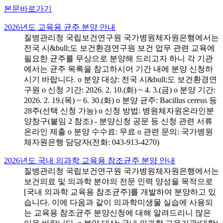
본문바로가기
2026년도 교육용 균주 분양 안내
질병관리청 국립보건연구원 국가병원체자원은행에서는
전국 시&bull;도 보건환경연구원 보건 업무 관련 교육에
필요한 균주를 무상으로 분양해 드리고자 하니 각 기관
에서는 균주 목록을 참고하시어 기간 내에 분양 신청하
시기 바랍니다. o 분양 대상: 전국 시&bull;도 보건환경연
구원 o 신청 기간: 2026. 2. 10.(화) ~ 4. 3.(금) o 분양 기간:
2026. 2. 19.(목) ~ 6. 30.(화) o 분양 균주: Bacillus cereus 등
28주(선택 신청 가능) o 신청 방법: 병원체자원온라인분
양창구(붙임 2 참조) - 분양신청 공문 등 신청 관련 서류
온라인 제출 o 분양 수수료: 무료 o 관련 문의: 국가병원
체자원은행 담당자(전화: 043-913-4270)
2026년도 국내 의과학 교육용 참조균주 분양 안내
질병관리청 국립보건연구원 국가병원체자원은행에서는
보건의료 및 의과학 분야의 전문 인력 양성을 목적으로
[국내 의과학 교육용 참조균주]를 개발하여 분양하고 있
습니다. 이에 다음과 같이 의과학미생물 실습에 사용되
는 교육용 참조균주 분양신청에 대해 알려드리니 많은