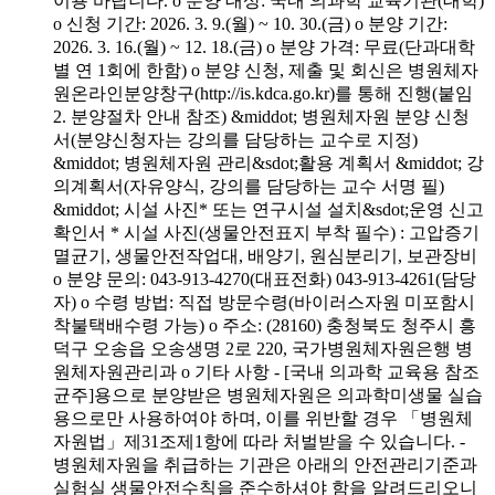
이용 바랍니다. o 분양 대상: 국내 의과학 교육기관(대학)
o 신청 기간: 2026. 3. 9.(월) ~ 10. 30.(금) o 분양 기간:
2026. 3. 16.(월) ~ 12. 18.(금) o 분양 가격: 무료(단과대학
별 연 1회에 한함) o 분양 신청, 제출 및 회신은 병원체자
원온라인분양창구(http://is.kdca.go.kr)를 통해 진행(붙임
2. 분양절차 안내 참조) &middot; 병원체자원 분양 신청
서(분양신청자는 강의를 담당하는 교수로 지정)
&middot; 병원체자원 관리&sdot;활용 계획서 &middot; 강
의계획서(자유양식, 강의를 담당하는 교수 서명 필)
&middot; 시설 사진* 또는 연구시설 설치&sdot;운영 신고
확인서 * 시설 사진(생물안전표지 부착 필수) : 고압증기
멸균기, 생물안전작업대, 배양기, 원심분리기, 보관장비
o 분양 문의: 043-913-4270(대표전화) 043-913-4261(담당
자) o 수령 방법: 직접 방문수령(바이러스자원 미포함시
착불택배수령 가능) o 주소: (28160) 충청북도 청주시 흥
덕구 오송읍 오송생명 2로 220, 국가병원체자원은행 병
원체자원관리과 o 기타 사항 - [국내 의과학 교육용 참조
균주]용으로 분양받은 병원체자원은 의과학미생물 실습
용으로만 사용하여야 하며, 이를 위반할 경우 「병원체
자원법」제31조제1항에 따라 처벌받을 수 있습니다. -
병원체자원을 취급하는 기관은 아래의 안전관리기준과
실험실 생물안전수칙을 준수하셔야 함을 알려드리오니