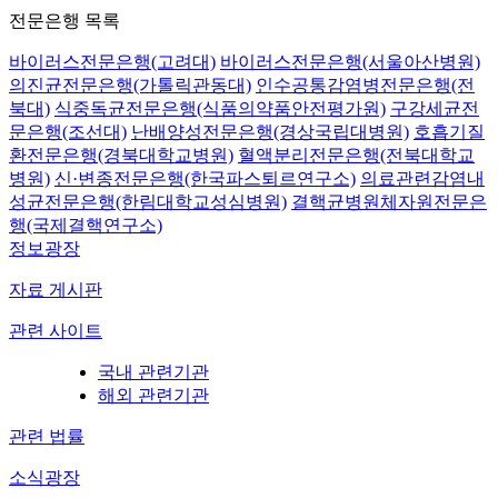
전문은행 목록
바이러스전문은행(고려대)
바이러스전문은행(서울아산병원)
의진균전문은행(가톨릭관동대)
인수공통감염병전문은행(전
북대)
식중독균전문은행(식품의약품안전평가원)
구강세균전
문은행(조선대)
난배양성전문은행(경상국립대병원)
호흡기질
환전문은행(경북대학교병원)
혈액분리전문은행(전북대학교
병원)
신·변종전문은행(한국파스퇴르연구소)
의료관련감염내
성균전문은행(한림대학교성심병원)
결핵균병원체자원전문은
행(국제결핵연구소)
정보광장
자료 게시판
관련 사이트
국내 관련기관
해외 관련기관
관련 법률
소식광장