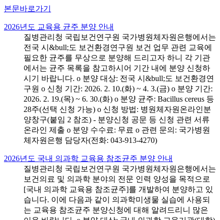
본문바로가기
2026년도 교육용 균주 분양 안내
질병관리청 국립보건연구원 국가병원체자원은행에서는
전국 시&bull;도 보건환경연구원 보건 업무 관련 교육에
필요한 균주를 무상으로 분양해 드리고자 하니 각 기관
에서는 균주 목록을 참고하시어 기간 내에 분양 신청하
시기 바랍니다. o 분양 대상: 전국 시&bull;도 보건환경연
구원 o 신청 기간: 2026. 2. 10.(화) ~ 4. 3.(금) o 분양 기간:
2026. 2. 19.(목) ~ 6. 30.(화) o 분양 균주: Bacillus cereus 등
28주(선택 신청 가능) o 신청 방법: 병원체자원온라인분
양창구(붙임 2 참조) - 분양신청 공문 등 신청 관련 서류
온라인 제출 o 분양 수수료: 무료 o 관련 문의: 국가병원
체자원은행 담당자(전화: 043-913-4270)
2026년도 국내 의과학 교육용 참조균주 분양 안내
질병관리청 국립보건연구원 국가병원체자원은행에서는
보건의료 및 의과학 분야의 전문 인력 양성을 목적으로
[국내 의과학 교육용 참조균주]를 개발하여 분양하고 있
습니다. 이에 다음과 같이 의과학미생물 실습에 사용되
는 교육용 참조균주 분양신청에 대해 알려드리니 많은