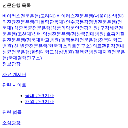
전문은행 목록
바이러스전문은행(고려대)
바이러스전문은행(서울아산병원)
의진균전문은행(가톨릭관동대)
인수공통감염병전문은행(전
북대)
식중독균전문은행(식품의약품안전평가원)
구강세균전
문은행(조선대)
난배양성전문은행(경상국립대병원)
호흡기질
환전문은행(경북대학교병원)
혈액분리전문은행(전북대학교
병원)
신·변종전문은행(한국파스퇴르연구소)
의료관련감염내
성균전문은행(한림대학교성심병원)
결핵균병원체자원전문은
행(국제결핵연구소)
정보광장
자료 게시판
관련 사이트
국내 관련기관
해외 관련기관
관련 법률
소식광장