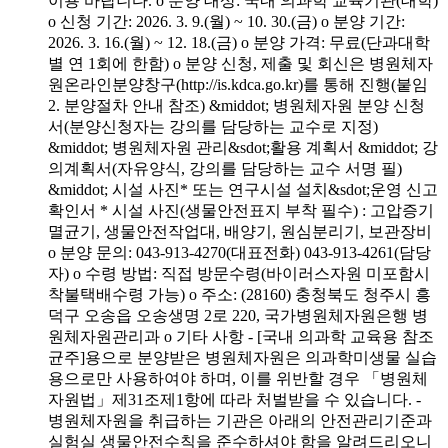
이용 바랍니다. o 분양 대상: 국내 의과학 교육기관(대학)
o 신청 기간: 2026. 3. 9.(월) ~ 10. 30.(금) o 분양 기간:
2026. 3. 16.(월) ~ 12. 18.(금) o 분양 가격: 무료(단과대학
별 연 1회에 한함) o 분양 신청, 제출 및 회신은 병원체자
원온라인분양창구(http://is.kdca.go.kr)를 통해 진행(붙임
2. 분양절차 안내 참조) &middot; 병원체자원 분양 신청
서(분양신청자는 강의를 담당하는 교수로 지정)
&middot; 병원체자원 관리&sdot;활용 계획서 &middot; 강
의계획서(자유양식, 강의를 담당하는 교수 서명 필)
&middot; 시설 사진* 또는 연구시설 설치&sdot;운영 신고
확인서 * 시설 사진(생물안전표지 부착 필수) : 고압증기
멸균기, 생물안전작업대, 배양기, 원심분리기, 보관장비
o 분양 문의: 043-913-4270(대표전화) 043-913-4261(담당
자) o 수령 방법: 직접 방문수령(바이러스자원 미포함시
착불택배수령 가능) o 주소: (28160) 충청북도 청주시 흥
덕구 오송읍 오송생명 2로 220, 국가병원체자원은행 병
원체자원관리과 o 기타 사항 - [국내 의과학 교육용 참조
균주]용으로 분양받은 병원체자원은 의과학미생물 실습
용으로만 사용하여야 하며, 이를 위반할 경우 「병원체
자원법」제31조제1항에 따라 처벌받을 수 있습니다. -
병원체자원을 취급하는 기관은 아래의 안전관리기준과
실험실 생물안전수칙을 준수하셔야 함을 알려드리오니