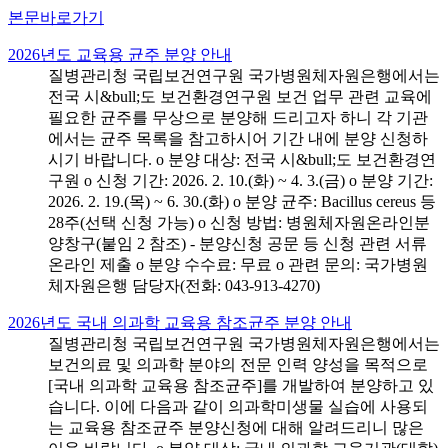
본문바로가기
2026년도 교육용 균주 분양 안내
질병관리청 국립보건연구원 국가병원체자원은행에서는
전국 시&bull;도 보건환경연구원 보건 업무 관련 교육에
필요한 균주를 무상으로 분양해 드리고자 하니 각 기관
에서는 균주 목록을 참고하시어 기간 내에 분양 신청하
시기 바랍니다. o 분양 대상: 전국 시&bull;도 보건환경연
구원 o 신청 기간: 2026. 2. 10.(화) ~ 4. 3.(금) o 분양 기간:
2026. 2. 19.(목) ~ 6. 30.(화) o 분양 균주: Bacillus cereus 등
28주(선택 신청 가능) o 신청 방법: 병원체자원온라인분
양창구(붙임 2 참조) - 분양신청 공문 등 신청 관련 서류
온라인 제출 o 분양 수수료: 무료 o 관련 문의: 국가병원
체자원은행 담당자(전화: 043-913-4270)
2026년도 국내 의과학 교육용 참조균주 분양 안내
질병관리청 국립보건연구원 국가병원체자원은행에서는
보건의료 및 의과학 분야의 전문 인력 양성을 목적으로
[국내 의과학 교육용 참조균주]를 개발하여 분양하고 있
습니다. 이에 다음과 같이 의과학미생물 실습에 사용되
는 교육용 참조균주 분양신청에 대해 알려드리니 많은