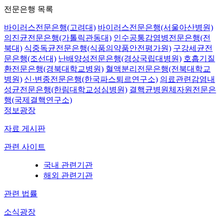
전문은행 목록
바이러스전문은행(고려대)
바이러스전문은행(서울아산병원)
의진균전문은행(가톨릭관동대)
인수공통감염병전문은행(전
북대)
식중독균전문은행(식품의약품안전평가원)
구강세균전
문은행(조선대)
난배양성전문은행(경상국립대병원)
호흡기질
환전문은행(경북대학교병원)
혈액분리전문은행(전북대학교
병원)
신·변종전문은행(한국파스퇴르연구소)
의료관련감염내
성균전문은행(한림대학교성심병원)
결핵균병원체자원전문은
행(국제결핵연구소)
정보광장
자료 게시판
관련 사이트
국내 관련기관
해외 관련기관
관련 법률
소식광장