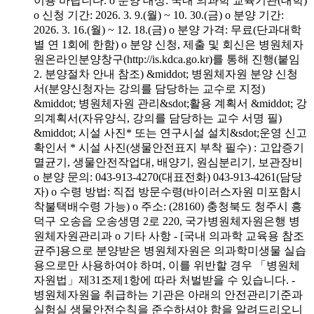
이용 바랍니다. o 분양 대상: 국내 의과학 교육기관(대학)
o 신청 기간: 2026. 3. 9.(월) ~ 10. 30.(금) o 분양 기간:
2026. 3. 16.(월) ~ 12. 18.(금) o 분양 가격: 무료(단과대학
별 연 1회에 한함) o 분양 신청, 제출 및 회신은 병원체자
원온라인분양창구(http://is.kdca.go.kr)를 통해 진행(붙임
2. 분양절차 안내 참조) &middot; 병원체자원 분양 신청
서(분양신청자는 강의를 담당하는 교수로 지정)
&middot; 병원체자원 관리&sdot;활용 계획서 &middot; 강
의계획서(자유양식, 강의를 담당하는 교수 서명 필)
&middot; 시설 사진* 또는 연구시설 설치&sdot;운영 신고
확인서 * 시설 사진(생물안전표지 부착 필수) : 고압증기
멸균기, 생물안전작업대, 배양기, 원심분리기, 보관장비
o 분양 문의: 043-913-4270(대표전화) 043-913-4261(담당
자) o 수령 방법: 직접 방문수령(바이러스자원 미포함시
착불택배수령 가능) o 주소: (28160) 충청북도 청주시 흥
덕구 오송읍 오송생명 2로 220, 국가병원체자원은행 병
원체자원관리과 o 기타 사항 - [국내 의과학 교육용 참조
균주]용으로 분양받은 병원체자원은 의과학미생물 실습
용으로만 사용하여야 하며, 이를 위반할 경우 「병원체
자원법」제31조제1항에 따라 처벌받을 수 있습니다. -
병원체자원을 취급하는 기관은 아래의 안전관리기준과
실험실 생물안전수칙을 준수하셔야 함을 알려드리오니