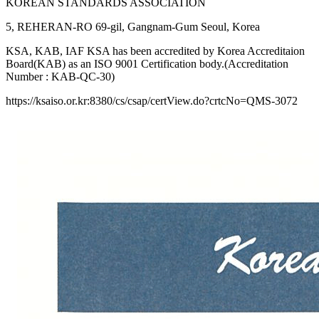
KOREAN STANDARDS ASSOCIATION
5, REHERAN-RO 69-gil, Gangnam-Gum Seoul, Korea
KSA, KAB, IAF KSA has been accredited by Korea Accreditaion
Board(KAB) as an ISO 9001 Certification body.(Accreditation
Number : KAB-QC-30)
https://ksaiso.or.kr:8380/cs/csap/certView.do?crtcNo=QMS-3072