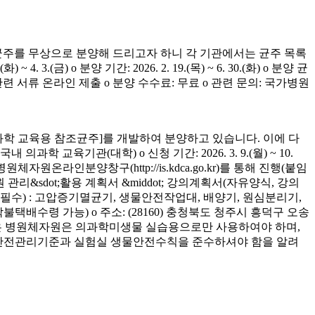
균주를 무상으로 분양해 드리고자 하니 각 기관에서는 균주 목록
(금) o 분양 기간: 2026. 2. 19.(목) ~ 6. 30.(화) o 분양 균
청 관련 서류 온라인 제출 o 분양 수수료: 무료 o 관련 문의: 국가병원
학 교육용 참조균주]를 개발하여 분양하고 있습니다. 이에 다
육기관(대학) o 신청 기간: 2026. 3. 9.(월) ~ 10.
은 병원체자원온라인분양창구(http://is.kdca.go.kr)를 통해 진행(붙임
 관리&sdot;활용 계획서 &middot; 강의계획서(자유양식, 강의
착 필수) : 고압증기멸균기, 생물안전작업대, 배양기, 원심분리기,
 착불택배수령 가능) o 주소: (28160) 충청북도 청주시 흥덕구 오송
양받은 병원체자원은 의과학미생물 실습용으로만 사용하여야 하며,
의 안전관리기준과 실험실 생물안전수칙을 준수하셔야 함을 알려