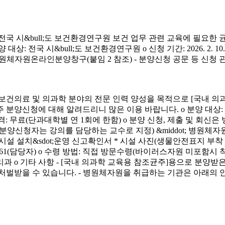
시&bull;도 보건환경연구원 보건 업무 관련 교육에 필요한 
&bull;도 보건환경연구원 o 신청 기간: 2026. 2. 10.(화) ~ 4. 3.
신청 방법: 병원체자원온라인분양창구(붙임 2 참조) - 분양신청 공문 등 신
료 및 의과학 분야의 전문 인력 양성을 목적으로 [국내 의과
에 대해 알려드리니 많은 이용 바랍니다. o 분양 대상: 국내 의과학 교
금) o 분양 가격: 무료(단과대학별 연 1회에 한함) o 분양 신청, 제출 및 회신
서(분양신청자는 강의를 담당하는 교수로 지정) &middot; 병원체자원
 연구시설 설치&sdot;운영 신고확인서 * 시설 사진(생물안전표지 부
913-4261(담당자) o 수령 방법: 직접 방문수령(바이러스자원 미포함시
리과 o 기타 사항 - [국내 의과학 교육용 참조균주]용으로 분
처벌받을 수 있습니다. - 병원체자원을 취급하는 기관은 아래