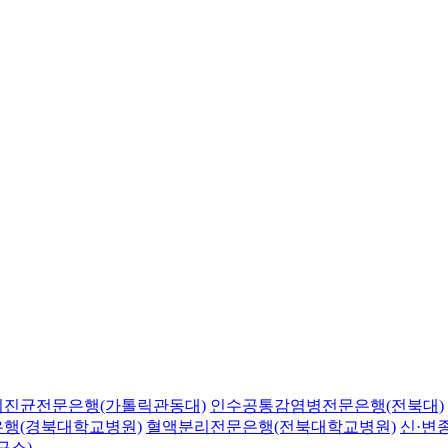
의진균전문은행(가톨릭관동대)
인수공통감염병전문은행(전북대)
행(경북대학교병원)
혈액분리전문은행(전북대학교병원)
신·변
구소)