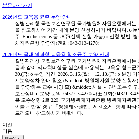
본문바로가기
2026년도 교육용 균주 분양 안내
질병관리청 국립보건연구원 국가병원체자원은행에서는 전국 
을 참고하시어 기간 내에 분양 신청하시기 바랍니다. o 분양 대상: 전국 시
주: Bacillus cereus 등 28주(선택 신청 가능) o 
체자원은행 담당자(전화: 043-913-4270)
2026년도 국내 의과학 교육용 참조균주 분양 안내
질병관리청 국립보건연구원 국가병원체자원은행에서는 보건의
음과 같이 의과학미생물 실습에 사용되는 교육용 참조균주 분양신청
30.(금) o 분양 기간: 2026. 3. 16.(월) ~ 12. 18.(
2. 분양절차 안내 참조) &middot; 병원체자원 분양 신청
를 담당하는 교수 서명 필) &middot; 시설 사진* 또는
보관장비 o 분양 문의: 043-913-4270(대표전화) 043-
읍 오송생명 2로 220, 국가병원체자원은행 병원체자원관
이를 위반할 경우 「병원체자원법」제31조제1항에 따라 
드리오니 참고하시기 바랍니다.
이전
다음
메뉴열기