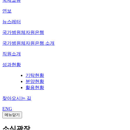
국제교류
연보
뉴스레터
국가병원체자원은행
국가병원체자원은행 소개
직원소개
성과현황
기탁현황
분양현황
활용현황
찾아오시는 길
ENG
메뉴닫기
소식광장