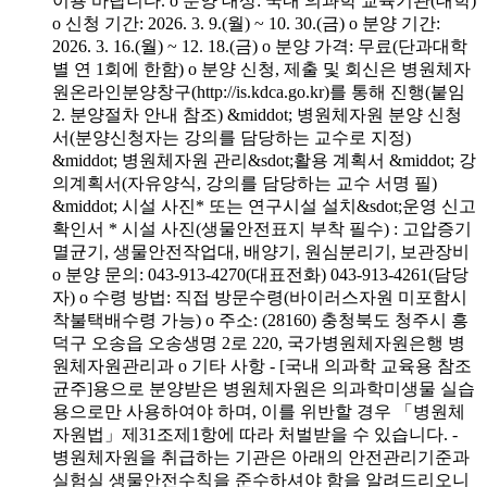
이용 바랍니다. o 분양 대상: 국내 의과학 교육기관(대학)
o 신청 기간: 2026. 3. 9.(월) ~ 10. 30.(금) o 분양 기간:
2026. 3. 16.(월) ~ 12. 18.(금) o 분양 가격: 무료(단과대학
별 연 1회에 한함) o 분양 신청, 제출 및 회신은 병원체자
원온라인분양창구(http://is.kdca.go.kr)를 통해 진행(붙임
2. 분양절차 안내 참조) &middot; 병원체자원 분양 신청
서(분양신청자는 강의를 담당하는 교수로 지정)
&middot; 병원체자원 관리&sdot;활용 계획서 &middot; 강
의계획서(자유양식, 강의를 담당하는 교수 서명 필)
&middot; 시설 사진* 또는 연구시설 설치&sdot;운영 신고
확인서 * 시설 사진(생물안전표지 부착 필수) : 고압증기
멸균기, 생물안전작업대, 배양기, 원심분리기, 보관장비
o 분양 문의: 043-913-4270(대표전화) 043-913-4261(담당
자) o 수령 방법: 직접 방문수령(바이러스자원 미포함시
착불택배수령 가능) o 주소: (28160) 충청북도 청주시 흥
덕구 오송읍 오송생명 2로 220, 국가병원체자원은행 병
원체자원관리과 o 기타 사항 - [국내 의과학 교육용 참조
균주]용으로 분양받은 병원체자원은 의과학미생물 실습
용으로만 사용하여야 하며, 이를 위반할 경우 「병원체
자원법」제31조제1항에 따라 처벌받을 수 있습니다. -
병원체자원을 취급하는 기관은 아래의 안전관리기준과
실험실 생물안전수칙을 준수하셔야 함을 알려드리오니