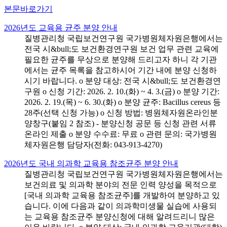
본문바로가기
2026년도 교육용 균주 분양 안내
질병관리청 국립보건연구원 국가병원체자원은행에서는
전국 시&bull;도 보건환경연구원 보건 업무 관련 교육에
필요한 균주를 무상으로 분양해 드리고자 하니 각 기관
에서는 균주 목록을 참고하시어 기간 내에 분양 신청하
시기 바랍니다. o 분양 대상: 전국 시&bull;도 보건환경연
구원 o 신청 기간: 2026. 2. 10.(화) ~ 4. 3.(금) o 분양 기간:
2026. 2. 19.(목) ~ 6. 30.(화) o 분양 균주: Bacillus cereus 등
28주(선택 신청 가능) o 신청 방법: 병원체자원온라인분
양창구(붙임 2 참조) - 분양신청 공문 등 신청 관련 서류
온라인 제출 o 분양 수수료: 무료 o 관련 문의: 국가병원
체자원은행 담당자(전화: 043-913-4270)
2026년도 국내 의과학 교육용 참조균주 분양 안내
질병관리청 국립보건연구원 국가병원체자원은행에서는
보건의료 및 의과학 분야의 전문 인력 양성을 목적으로
[국내 의과학 교육용 참조균주]를 개발하여 분양하고 있
습니다. 이에 다음과 같이 의과학미생물 실습에 사용되
는 교육용 참조균주 분양신청에 대해 알려드리니 많은