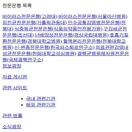
전문은행 목록
바이러스전문은행(고려대)
바이러스전문은행(서울아산병원)
의진균전문은행(가톨릭관동대)
인수공통감염병전문은행(전
북대)
식중독균전문은행(식품의약품안전평가원)
구강세균전
문은행(조선대)
난배양성전문은행(경상국립대병원)
호흡기질
환전문은행(경북대학교병원)
혈액분리전문은행(전북대학교
병원)
신·변종전문은행(한국파스퇴르연구소)
의료관련감염내
성균전문은행(한림대학교성심병원)
결핵균병원체자원전문은
행(국제결핵연구소)
정보광장
자료 게시판
관련 사이트
국내 관련기관
해외 관련기관
관련 법률
소식광장