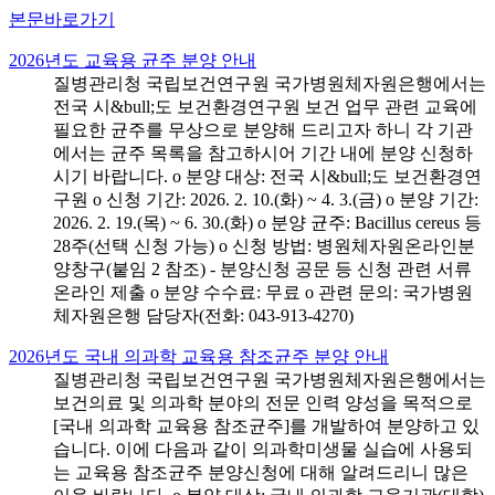
본문바로가기
2026년도 교육용 균주 분양 안내
질병관리청 국립보건연구원 국가병원체자원은행에서는
전국 시&bull;도 보건환경연구원 보건 업무 관련 교육에
필요한 균주를 무상으로 분양해 드리고자 하니 각 기관
에서는 균주 목록을 참고하시어 기간 내에 분양 신청하
시기 바랍니다. o 분양 대상: 전국 시&bull;도 보건환경연
구원 o 신청 기간: 2026. 2. 10.(화) ~ 4. 3.(금) o 분양 기간:
2026. 2. 19.(목) ~ 6. 30.(화) o 분양 균주: Bacillus cereus 등
28주(선택 신청 가능) o 신청 방법: 병원체자원온라인분
양창구(붙임 2 참조) - 분양신청 공문 등 신청 관련 서류
온라인 제출 o 분양 수수료: 무료 o 관련 문의: 국가병원
체자원은행 담당자(전화: 043-913-4270)
2026년도 국내 의과학 교육용 참조균주 분양 안내
질병관리청 국립보건연구원 국가병원체자원은행에서는
보건의료 및 의과학 분야의 전문 인력 양성을 목적으로
[국내 의과학 교육용 참조균주]를 개발하여 분양하고 있
습니다. 이에 다음과 같이 의과학미생물 실습에 사용되
는 교육용 참조균주 분양신청에 대해 알려드리니 많은