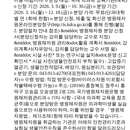
이용 바랍니다. o 분양 대상: 국내 의과학 교육기관(대학)
o 신청 기간: 2026. 3. 9.(월) ~ 10. 30.(금) o 분양 기간:
2026. 3. 16.(월) ~ 12. 18.(금) o 분양 가격: 무료(단과대학
별 연 1회에 한함) o 분양 신청, 제출 및 회신은 병원체자
원온라인분양창구(http://is.kdca.go.kr)를 통해 진행(붙임
2. 분양절차 안내 참조) &middot; 병원체자원 분양 신청
서(분양신청자는 강의를 담당하는 교수로 지정)
&middot; 병원체자원 관리&sdot;활용 계획서 &middot; 강
의계획서(자유양식, 강의를 담당하는 교수 서명 필)
&middot; 시설 사진* 또는 연구시설 설치&sdot;운영 신고
확인서 * 시설 사진(생물안전표지 부착 필수) : 고압증기
멸균기, 생물안전작업대, 배양기, 원심분리기, 보관장비
o 분양 문의: 043-913-4270(대표전화) 043-913-4261(담당
자) o 수령 방법: 직접 방문수령(바이러스자원 미포함시
착불택배수령 가능) o 주소: (28160) 충청북도 청주시 흥
덕구 오송읍 오송생명 2로 220, 국가병원체자원은행 병
원체자원관리과 o 기타 사항 - [국내 의과학 교육용 참조
균주]용으로 분양받은 병원체자원은 의과학미생물 실습
용으로만 사용하여야 하며, 이를 위반할 경우 「병원체
자원법」제31조제1항에 따라 처벌받을 수 있습니다. -
병원체자원을 취급하는 기관은 아래의 안전관리기준과
실험실 생물안전수칙을 준수하셔야 함을 알려드리오니