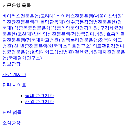
전문은행 목록
바이러스전문은행(고려대)
바이러스전문은행(서울아산병원)
의진균전문은행(가톨릭관동대)
인수공통감염병전문은행(전
북대)
식중독균전문은행(식품의약품안전평가원)
구강세균전
문은행(조선대)
난배양성전문은행(경상국립대병원)
호흡기질
환전문은행(경북대학교병원)
혈액분리전문은행(전북대학교
병원)
신·변종전문은행(한국파스퇴르연구소)
의료관련감염내
성균전문은행(한림대학교성심병원)
결핵균병원체자원전문은
행(국제결핵연구소)
정보광장
자료 게시판
관련 사이트
국내 관련기관
해외 관련기관
관련 법률
소식광장