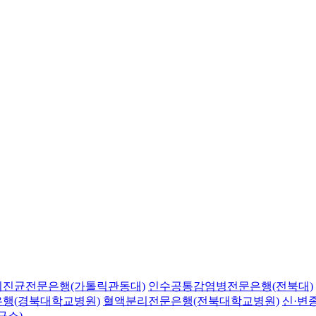
의진균전문은행(가톨릭관동대)
인수공통감염병전문은행(전북대)
행(경북대학교병원)
혈액분리전문은행(전북대학교병원)
신·변
구소)