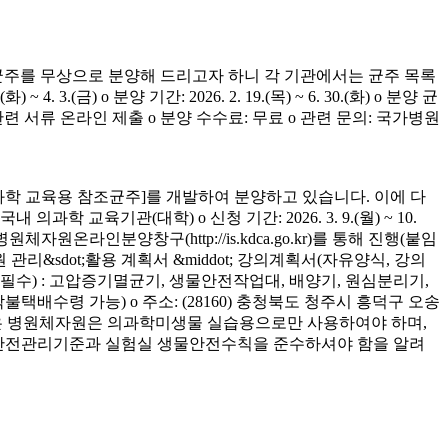
균주를 무상으로 분양해 드리고자 하니 각 기관에서는 균주 목록
(금) o 분양 기간: 2026. 2. 19.(목) ~ 6. 30.(화) o 분양 균
청 관련 서류 온라인 제출 o 분양 수수료: 무료 o 관련 문의: 국가병원
학 교육용 참조균주]를 개발하여 분양하고 있습니다. 이에 다
육기관(대학) o 신청 기간: 2026. 3. 9.(월) ~ 10.
은 병원체자원온라인분양창구(http://is.kdca.go.kr)를 통해 진행(붙임
 관리&sdot;활용 계획서 &middot; 강의계획서(자유양식, 강의
착 필수) : 고압증기멸균기, 생물안전작업대, 배양기, 원심분리기,
 착불택배수령 가능) o 주소: (28160) 충청북도 청주시 흥덕구 오송
양받은 병원체자원은 의과학미생물 실습용으로만 사용하여야 하며,
의 안전관리기준과 실험실 생물안전수칙을 준수하셔야 함을 알려