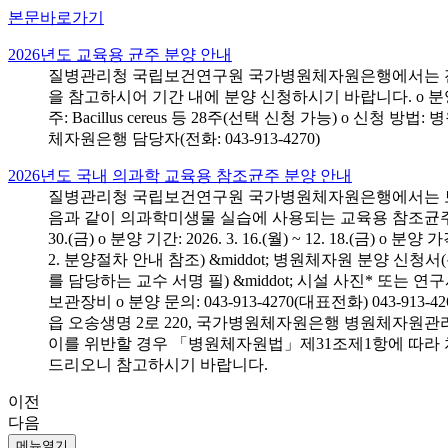
본문바로가기
2026년도 교육용 균주 분양 안내
질병관리청 국립보건연구원 국가병원체자원은행에서는 전국 
을 참고하시어 기간 내에 분양 신청하시기 바랍니다. o 분양 대상: 전국 시
주: Bacillus cereus 등 28주(선택 신청 가능) o 
체자원은행 담당자(전화: 043-913-4270)
2026년도 국내 의과학 교육용 참조균주 분양 안내
질병관리청 국립보건연구원 국가병원체자원은행에서는 보건의
음과 같이 의과학미생물 실습에 사용되는 교육용 참조균주 분양신청
30.(금) o 분양 기간: 2026. 3. 16.(월) ~ 12. 18.(
2. 분양절차 안내 참조) &middot; 병원체자원 분양 신청
를 담당하는 교수 서명 필) &middot; 시설 사진* 또는
보관장비 o 분양 문의: 043-913-4270(대표전화) 043-
읍 오송생명 2로 220, 국가병원체자원은행 병원체자원관
이를 위반할 경우 「병원체자원법」제31조제1항에 따라 
드리오니 참고하시기 바랍니다.
이전
다음
메뉴열기