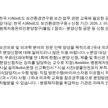
시&bull;도 보건환경연구원 보건 업무 관련 교육에 필요한 
&bull;도 보건환경연구원 o 신청 기간: 2026. 2. 10.(화) ~ 4. 3.
신청 방법: 병원체자원온라인분양창구(붙임 2 참조) - 분양신청 공문 등 신
료 및 의과학 분야의 전문 인력 양성을 목적으로 [국내 의과
에 대해 알려드리니 많은 이용 바랍니다. o 분양 대상: 국내 의과학 교
금) o 분양 가격: 무료(단과대학별 연 1회에 한함) o 분양 신청, 제출 및 회신
서(분양신청자는 강의를 담당하는 교수로 지정) &middot; 병원체자원
 연구시설 설치&sdot;운영 신고확인서 * 시설 사진(생물안전표지 부
913-4261(담당자) o 수령 방법: 직접 방문수령(바이러스자원 미포함시
리과 o 기타 사항 - [국내 의과학 교육용 참조균주]용으로 분
처벌받을 수 있습니다. - 병원체자원을 취급하는 기관은 아래