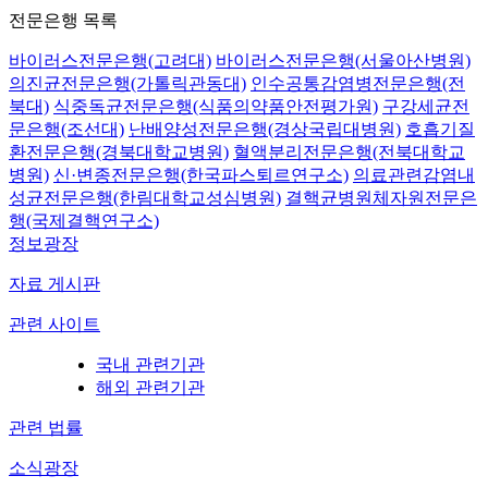
전문은행 목록
바이러스전문은행(고려대)
바이러스전문은행(서울아산병원)
의진균전문은행(가톨릭관동대)
인수공통감염병전문은행(전
북대)
식중독균전문은행(식품의약품안전평가원)
구강세균전
문은행(조선대)
난배양성전문은행(경상국립대병원)
호흡기질
환전문은행(경북대학교병원)
혈액분리전문은행(전북대학교
병원)
신·변종전문은행(한국파스퇴르연구소)
의료관련감염내
성균전문은행(한림대학교성심병원)
결핵균병원체자원전문은
행(국제결핵연구소)
정보광장
자료 게시판
관련 사이트
국내 관련기관
해외 관련기관
관련 법률
소식광장