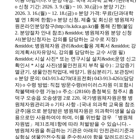
이용 바랍니다. o 분양 대상: 국내 의과학 교육기관(대학)
o 신청 기간: 2026. 3. 9.(월) ~ 10. 30.(금) o 분양 기간:
2026. 3. 16.(월) ~ 12. 18.(금) o 분양 가격: 무료(단과대학
별 연 1회에 한함) o 분양 신청, 제출 및 회신은 병원체자
원온라인분양창구(http://is.kdca.go.kr)를 통해 진행(붙임
2. 분양절차 안내 참조) &middot; 병원체자원 분양 신청
서(분양신청자는 강의를 담당하는 교수로 지정)
&middot; 병원체자원 관리&sdot;활용 계획서 &middot; 강
의계획서(자유양식, 강의를 담당하는 교수 서명 필)
&middot; 시설 사진* 또는 연구시설 설치&sdot;운영 신고
확인서 * 시설 사진(생물안전표지 부착 필수) : 고압증기
멸균기, 생물안전작업대, 배양기, 원심분리기, 보관장비
o 분양 문의: 043-913-4270(대표전화) 043-913-4261(담당
자) o 수령 방법: 직접 방문수령(바이러스자원 미포함시
착불택배수령 가능) o 주소: (28160) 충청북도 청주시 흥
덕구 오송읍 오송생명 2로 220, 국가병원체자원은행 병
원체자원관리과 o 기타 사항 - [국내 의과학 교육용 참조
균주]용으로 분양받은 병원체자원은 의과학미생물 실습
용으로만 사용하여야 하며, 이를 위반할 경우 「병원체
자원법」제31조제1항에 따라 처벌받을 수 있습니다. -
병원체자원을 취급하는 기관은 아래의 안전관리기준과
실험실 생물안전수칙을 준수하셔야 함을 알려드리오니