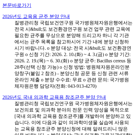
본문바로가기
2026년도 교육용 균주 분양 안내
질병관리청 국립보건연구원 국가병원체자원은행에서는
전국 시&bull;도 보건환경연구원 보건 업무 관련 교육에
필요한 균주를 무상으로 분양해 드리고자 하니 각 기관
에서는 균주 목록을 참고하시어 기간 내에 분양 신청하
시기 바랍니다. o 분양 대상: 전국 시&bull;도 보건환경연
구원 o 신청 기간: 2026. 2. 10.(화) ~ 4. 3.(금) o 분양 기간:
2026. 2. 19.(목) ~ 6. 30.(화) o 분양 균주: Bacillus cereus 등
28주(선택 신청 가능) o 신청 방법: 병원체자원온라인분
양창구(붙임 2 참조) - 분양신청 공문 등 신청 관련 서류
온라인 제출 o 분양 수수료: 무료 o 관련 문의: 국가병원
체자원은행 담당자(전화: 043-913-4270)
2026년도 국내 의과학 교육용 참조균주 분양 안내
질병관리청 국립보건연구원 국가병원체자원은행에서는
보건의료 및 의과학 분야의 전문 인력 양성을 목적으로
[국내 의과학 교육용 참조균주]를 개발하여 분양하고 있
습니다. 이에 다음과 같이 의과학미생물 실습에 사용되
는 교육용 참조균주 분양신청에 대해 알려드리니 많은