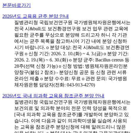
본문바로가기
2026년도 교육용 균주 분양 안내
질병관리청 국립보건연구원 국가병원체자원은행에서는
전국 시&bull;도 보건환경연구원 보건 업무 관련 교육에
필요한 균주를 무상으로 분양해 드리고자 하니 각 기관
에서는 균주 목록을 참고하시어 기간 내에 분양 신청하
시기 바랍니다. o 분양 대상: 전국 시&bull;도 보건환경연
구원 o 신청 기간: 2026. 2. 10.(화) ~ 4. 3.(금) o 분양 기간:
2026. 2. 19.(목) ~ 6. 30.(화) o 분양 균주: Bacillus cereus 등
28주(선택 신청 가능) o 신청 방법: 병원체자원온라인분
양창구(붙임 2 참조) - 분양신청 공문 등 신청 관련 서류
온라인 제출 o 분양 수수료: 무료 o 관련 문의: 국가병원
체자원은행 담당자(전화: 043-913-4270)
2026년도 국내 의과학 교육용 참조균주 분양 안내
질병관리청 국립보건연구원 국가병원체자원은행에서는
보건의료 및 의과학 분야의 전문 인력 양성을 목적으로
[국내 의과학 교육용 참조균주]를 개발하여 분양하고 있
습니다. 이에 다음과 같이 의과학미생물 실습에 사용되
는 교육용 참조균주 분양신청에 대해 알려드리니 많은