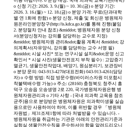
이용 바랍니다. o 분양 대상: 국내 의과학 교육기관(대학)
o 신청 기간: 2026. 3. 9.(월) ~ 10. 30.(금) o 분양 기간:
2026. 3. 16.(월) ~ 12. 18.(금) o 분양 가격: 무료(단과대학
별 연 1회에 한함) o 분양 신청, 제출 및 회신은 병원체자
원온라인분양창구(http://is.kdca.go.kr)를 통해 진행(붙임
2. 분양절차 안내 참조) &middot; 병원체자원 분양 신청
서(분양신청자는 강의를 담당하는 교수로 지정)
&middot; 병원체자원 관리&sdot;활용 계획서 &middot; 강
의계획서(자유양식, 강의를 담당하는 교수 서명 필)
&middot; 시설 사진* 또는 연구시설 설치&sdot;운영 신고
확인서 * 시설 사진(생물안전표지 부착 필수) : 고압증기
멸균기, 생물안전작업대, 배양기, 원심분리기, 보관장비
o 분양 문의: 043-913-4270(대표전화) 043-913-4261(담당
자) o 수령 방법: 직접 방문수령(바이러스자원 미포함시
착불택배수령 가능) o 주소: (28160) 충청북도 청주시 흥
덕구 오송읍 오송생명 2로 220, 국가병원체자원은행 병
원체자원관리과 o 기타 사항 - [국내 의과학 교육용 참조
균주]용으로 분양받은 병원체자원은 의과학미생물 실습
용으로만 사용하여야 하며, 이를 위반할 경우 「병원체
자원법」제31조제1항에 따라 처벌받을 수 있습니다. -
병원체자원을 취급하는 기관은 아래의 안전관리기준과
실험실 생물안전수칙을 준수하셔야 함을 알려드리오니