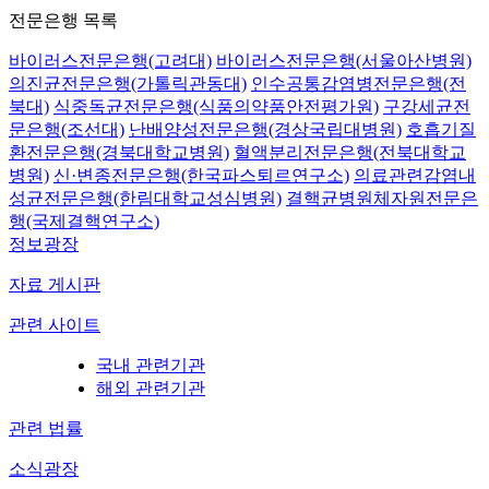
전문은행 목록
바이러스전문은행(고려대)
바이러스전문은행(서울아산병원)
의진균전문은행(가톨릭관동대)
인수공통감염병전문은행(전
북대)
식중독균전문은행(식품의약품안전평가원)
구강세균전
문은행(조선대)
난배양성전문은행(경상국립대병원)
호흡기질
환전문은행(경북대학교병원)
혈액분리전문은행(전북대학교
병원)
신·변종전문은행(한국파스퇴르연구소)
의료관련감염내
성균전문은행(한림대학교성심병원)
결핵균병원체자원전문은
행(국제결핵연구소)
정보광장
자료 게시판
관련 사이트
국내 관련기관
해외 관련기관
관련 법률
소식광장