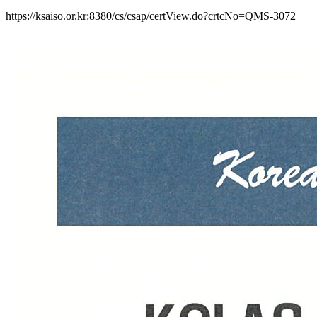
https://ksaiso.or.kr:8380/cs/csap/certView.do?crtcNo=QMS-3072