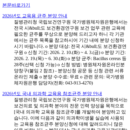
본문바로가기
2026년도 교육용 균주 분양 안내
질병관리청 국립보건연구원 국가병원체자원은행에서는
전국 시&bull;도 보건환경연구원 보건 업무 관련 교육에
필요한 균주를 무상으로 분양해 드리고자 하니 각 기관
에서는 균주 목록을 참고하시어 기간 내에 분양 신청하
시기 바랍니다. o 분양 대상: 전국 시&bull;도 보건환경연
구원 o 신청 기간: 2026. 2. 10.(화) ~ 4. 3.(금) o 분양 기간:
2026. 2. 19.(목) ~ 6. 30.(화) o 분양 균주: Bacillus cereus 등
28주(선택 신청 가능) o 신청 방법: 병원체자원온라인분
양창구(붙임 2 참조) - 분양신청 공문 등 신청 관련 서류
온라인 제출 o 분양 수수료: 무료 o 관련 문의: 국가병원
체자원은행 담당자(전화: 043-913-4270)
2026년도 국내 의과학 교육용 참조균주 분양 안내
질병관리청 국립보건연구원 국가병원체자원은행에서는
보건의료 및 의과학 분야의 전문 인력 양성을 목적으로
[국내 의과학 교육용 참조균주]를 개발하여 분양하고 있
습니다. 이에 다음과 같이 의과학미생물 실습에 사용되
는 교육용 참조균주 분양신청에 대해 알려드리니 많은