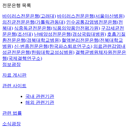
전문은행 목록
바이러스전문은행(고려대)
바이러스전문은행(서울아산병원)
의진균전문은행(가톨릭관동대)
인수공통감염병전문은행(전
북대)
식중독균전문은행(식품의약품안전평가원)
구강세균전
문은행(조선대)
난배양성전문은행(경상국립대병원)
호흡기질
환전문은행(경북대학교병원)
혈액분리전문은행(전북대학교
병원)
신·변종전문은행(한국파스퇴르연구소)
의료관련감염내
성균전문은행(한림대학교성심병원)
결핵균병원체자원전문은
행(국제결핵연구소)
정보광장
자료 게시판
관련 사이트
국내 관련기관
해외 관련기관
관련 법률
소식광장