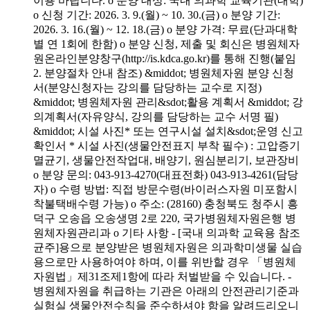
이용 바랍니다. o 분양 대상: 국내 의과학 교육기관(대학)
o 신청 기간: 2026. 3. 9.(월) ~ 10. 30.(금) o 분양 기간:
2026. 3. 16.(월) ~ 12. 18.(금) o 분양 가격: 무료(단과대학
별 연 1회에 한함) o 분양 신청, 제출 및 회신은 병원체자
원온라인분양창구(http://is.kdca.go.kr)를 통해 진행(붙임
2. 분양절차 안내 참조) &middot; 병원체자원 분양 신청
서(분양신청자는 강의를 담당하는 교수로 지정)
&middot; 병원체자원 관리&sdot;활용 계획서 &middot; 강
의계획서(자유양식, 강의를 담당하는 교수 서명 필)
&middot; 시설 사진* 또는 연구시설 설치&sdot;운영 신고
확인서 * 시설 사진(생물안전표지 부착 필수) : 고압증기
멸균기, 생물안전작업대, 배양기, 원심분리기, 보관장비
o 분양 문의: 043-913-4270(대표전화) 043-913-4261(담당
자) o 수령 방법: 직접 방문수령(바이러스자원 미포함시
착불택배수령 가능) o 주소: (28160) 충청북도 청주시 흥
덕구 오송읍 오송생명 2로 220, 국가병원체자원은행 병
원체자원관리과 o 기타 사항 - [국내 의과학 교육용 참조
균주]용으로 분양받은 병원체자원은 의과학미생물 실습
용으로만 사용하여야 하며, 이를 위반할 경우 「병원체
자원법」제31조제1항에 따라 처벌받을 수 있습니다. -
병원체자원을 취급하는 기관은 아래의 안전관리기준과
실험실 생물안전수칙을 준수하셔야 함을 알려드리오니