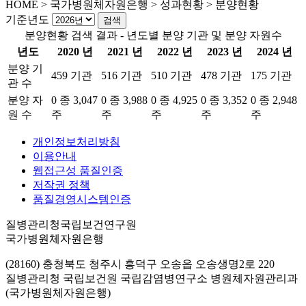
HOME
>
국가병원체자원은행 >
성과현황 >
분양현황
기준년도
분양현황 검색 결과 - 년도별 분양 기관 및 분양 자원수
년도
2020 년
2021 년
2022 년
2023 년
2024 년
분양 기
459 기관
516 기관
510 기관
478 기관
175 기관
관 수
분양 자
0 종 3,047
0 종 3,988
0 종 4,925
0 종 3,352
0 종 2,948
원 수
주
주
주
주
주
개인정보처리방침
이용안내
웹접근성 품질인증
저작권 정책
품질경영시스템인증
질병관리청국립보건연구원
국가병원체자원은행
(28160) 충청북도 청주시 흥덕구 오송읍 오송생명2로 220
질병관리청 국립보건원 국립감염병연구소 병원체자원관리과
(국가병원체자원은행)