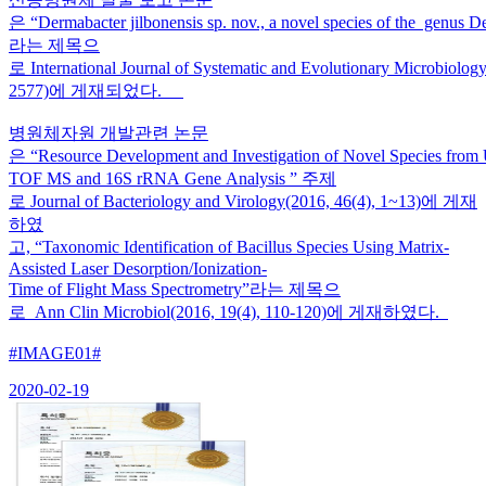
은 “Dermabacter jilbonensis sp. nov., a novel species of the genus D
라는 제목으
로 International Journal of Systematic and Evolutionary Microbiolo
2577)에 게재되었다.
병원체자원 개발관련 논문
은 “Resource Development and Investigation of Novel Species fro
TOF MS and 16S rRNA Gene Analysis ” 주제
로 Journal of Bacteriology and Virology(2016, 46(4), 1~13)에 게재
하였
고, “Taxonomic Identification of Bacillus Species Using Matrix-
Assisted Laser Desorption/Ionization-
Time of Flight Mass Spectrometry”라는 제목으
로 Ann Clin Microbiol(2016, 19(4), 110-120)에 게재하였다.
#IMAGE01#
2020-02-19