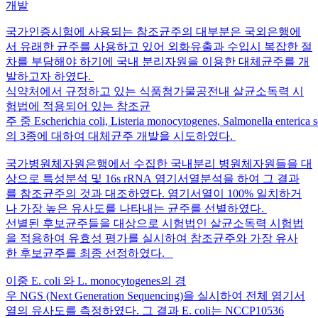
개발
국가인증시험에 사용되는 참조균주의 대부분은 국외은행에
서 유래한 균주를 사용하고 있어 외화유출과 수입시 복잡한 절
차를 부담해야 하기에 국내 분리자원을 이용한 대체균주를 개
발하고자 하였다.
식약처에서 규정하고 있는 식품첨가물공전내 살균소독력 시
험법에 적용되어 있는 참조균
주 중 Escherichia coli, Listeria monocytogenes, Salmonella enterica
의 3종에 대하여 대체균주 개발을 시도하였다.
국가병원체자원은행에서 수집한 국내분리 병원체자원들을 대
상으로 특성분석 및 16s rRNA 염기서열분석을 하여 그 결과
를 참조균주의 것과 대조하였다. 염기서열이 100% 일치하거
나 가장 높은 유사도를 나타내는 균주를 선별하였다.
선별된 후보균주들을 대상으로 시험법인 살균소독력 시험법
을 적용하여 유효성 평가를 실시하여 참조균주와 가장 유사
한 후보균주를 최종 선정하였다.
이중 E. coli 와 L. monocytogenes의 경
우 NGS (Next Generation Sequencing)을 실시하여 전체 염기서
열의 유사도를 측정하였다. 그 결과 E. coli는 NCCP10536