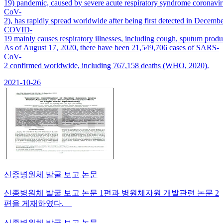
19) pandemic, caused by severe acute respiratory syndrome coronavi
CoV-
2), has rapidly spread worldwide after being first detected in Decembe
COVID-
19 mainly causes respiratory illnesses, including cough, sputum pro
As of August 17, 2020, there have been 21,549,706 cases of SARS-
CoV-
2 confirmed worldwide, including 767,158 deaths (WHO, 2020).
2021-10-26
신종병원체 발굴 보고 논문
신종병원체 발굴 보고 논문 1편과 병원체자원 개발관련 논문 2
편을 게재하였다.
신종병원체 발굴 보고 논문