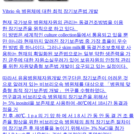
Vibrio 속 병원체에 대한 최적 장기보존법 개발
현재 국가보유 병원체자원의 관리는 동결건조방법을 이용
한 장기보존을 원칙으로 하고 있다.
이 방법은 세계적인 culture collection들에서 통용되고 있을 뿐
만 아니라 현재까지 알려진 장기보존법 중 가장 효율이 우수
한 방법 중 하나이다. 그러나 skim milk를 동결건조보호제로 사
용하는 현재의 획일화된 보존법으로는 일부 약한 생존력을 가
진 균주에 대한 자원소실우려가 있어 보유자원의 안정적 관리
를 위한 자원맞춤형 보존법 개발이 요구되고 있는 실정이다.
따라서 유용병원체자원개발 연구단은 장기보존이 어려운 것
으로 알려져 있는 비브리오속 병원체를 대상으로 「병원체 맞
춤형 최적 장기보존법 개발」 연구를 수행하였다.
연구결과 비브리오속 병원체의 장기보존을 위해서
는 5% inositol을 보존제로 사용하여 -80℃에서 18시간 동결과
정을 거
친 후 -80℃, 1 p a 의 기 압 하 에 서 1 8 시 간 동 안 동 결 건 조
존율 향상을 위한 비브리오속 병원체의 최적 장기보존 절차이
며 장기보존 후 재생률을 높이기 위해서는 3% NaCl을 첨가