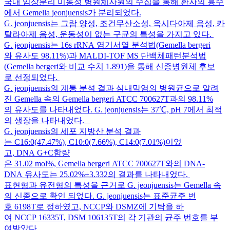
국내 임상분리 미동정 병원체자원의 수집을 통해 환자의 흉수
에서 Gemella jeonjuensis가 분리되었다.
G. jeonjuensis는 그람 양성, 조건무산소성, 옥시다아제 음성, 카
탈라아제 음성, 운동성이 없는 구균의 특성을 가지고 있다.
G. jeonjuensis는 16s rRNA 염기서열 분석법(Gemella bergeri
와 유사도 98.11%)과 MALDI-TOF MS 단백체패턴분석법
(Gemella bergeri와 비교 수치 1.891)을 통해 신종병원체 후보
로 선정되었다.
G. jeonjuensis의 계통 분석 결과 심내막염의 병원균으로 알려
진 Gemella 속의 Gemella bergeri ATCC 700627T과의 98.11%
의 유사도를 나타내었다. G. jeonjuensis는 37℃, pH 7에서 최적
의 생장을 나타내었다.
G. jeonjuensis의 세포 지방산 분석 결과
는 C16:0(47.47%), C10:0(7.66%), C14:0(7.01%)이었
고, DNA G+C함량
은 31.02 mol%, Gemella bergeri ATCC 700627T와의 DNA-
DNA 유사도는 25.02%±3.332의 결과를 나타내었다.
표현형과 유전형의 특성을 근거로 G. jeonjuensis는 Gemella 속
의 신종으로 확인 되었다. G. jeonjuensis는 표준균주 번
호 6198T로 정하였고, NCCP와 DSMZ에 기탁을 하
여 NCCP 16335T, DSM 106135T의 각 기관의 균주 번호를 부
여받았다.