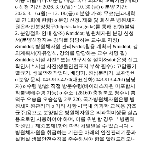
이용 바랍니다. o 분양 대상: 국내 의과학 교육기관(대학)
o 신청 기간: 2026. 3. 9.(월) ~ 10. 30.(금) o 분양 기간:
2026. 3. 16.(월) ~ 12. 18.(금) o 분양 가격: 무료(단과대학
별 연 1회에 한함) o 분양 신청, 제출 및 회신은 병원체자
원온라인분양창구(http://is.kdca.go.kr)를 통해 진행(붙임
2. 분양절차 안내 참조) &middot; 병원체자원 분양 신청
서(분양신청자는 강의를 담당하는 교수로 지정)
&middot; 병원체자원 관리&sdot;활용 계획서 &middot; 강
의계획서(자유양식, 강의를 담당하는 교수 서명 필)
&middot; 시설 사진* 또는 연구시설 설치&sdot;운영 신고
확인서 * 시설 사진(생물안전표지 부착 필수) : 고압증기
멸균기, 생물안전작업대, 배양기, 원심분리기, 보관장비
o 분양 문의: 043-913-4270(대표전화) 043-913-4261(담당
자) o 수령 방법: 직접 방문수령(바이러스자원 미포함시
착불택배수령 가능) o 주소: (28160) 충청북도 청주시 흥
덕구 오송읍 오송생명 2로 220, 국가병원체자원은행 병
원체자원관리과 o 기타 사항 - [국내 의과학 교육용 참조
균주]용으로 분양받은 병원체자원은 의과학미생물 실습
용으로만 사용하여야 하며, 이를 위반할 경우 「병원체
자원법」제31조제1항에 따라 처벌받을 수 있습니다. -
병원체자원을 취급하는 기관은 아래의 안전관리기준과
실험실 생물안전수칙을 준수하셔야 함을 알려드리오니