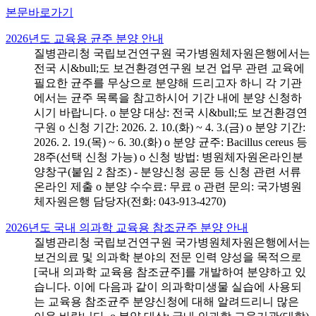
본문바로가기
2026년도 교육용 균주 분양 안내
질병관리청 국립보건연구원 국가병원체자원은행에서는
전국 시&bull;도 보건환경연구원 보건 업무 관련 교육에
필요한 균주를 무상으로 분양해 드리고자 하니 각 기관
에서는 균주 목록을 참고하시어 기간 내에 분양 신청하
시기 바랍니다. o 분양 대상: 전국 시&bull;도 보건환경연
구원 o 신청 기간: 2026. 2. 10.(화) ~ 4. 3.(금) o 분양 기간:
2026. 2. 19.(목) ~ 6. 30.(화) o 분양 균주: Bacillus cereus 등
28주(선택 신청 가능) o 신청 방법: 병원체자원온라인분
양창구(붙임 2 참조) - 분양신청 공문 등 신청 관련 서류
온라인 제출 o 분양 수수료: 무료 o 관련 문의: 국가병원
체자원은행 담당자(전화: 043-913-4270)
2026년도 국내 의과학 교육용 참조균주 분양 안내
질병관리청 국립보건연구원 국가병원체자원은행에서는
보건의료 및 의과학 분야의 전문 인력 양성을 목적으로
[국내 의과학 교육용 참조균주]를 개발하여 분양하고 있
습니다. 이에 다음과 같이 의과학미생물 실습에 사용되
는 교육용 참조균주 분양신청에 대해 알려드리니 많은