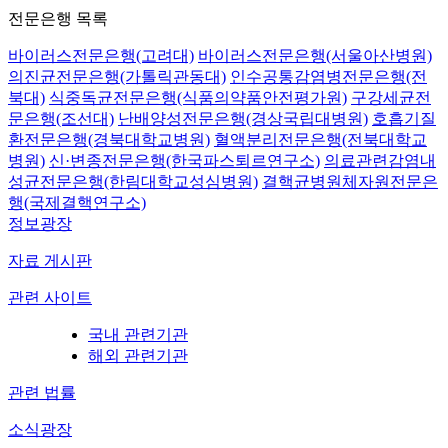
전문은행 목록
바이러스전문은행(고려대)
바이러스전문은행(서울아산병원)
의진균전문은행(가톨릭관동대)
인수공통감염병전문은행(전
북대)
식중독균전문은행(식품의약품안전평가원)
구강세균전
문은행(조선대)
난배양성전문은행(경상국립대병원)
호흡기질
환전문은행(경북대학교병원)
혈액분리전문은행(전북대학교
병원)
신·변종전문은행(한국파스퇴르연구소)
의료관련감염내
성균전문은행(한림대학교성심병원)
결핵균병원체자원전문은
행(국제결핵연구소)
정보광장
자료 게시판
관련 사이트
국내 관련기관
해외 관련기관
관련 법률
소식광장