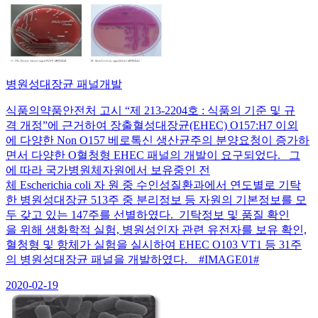
병원성대장균 패널개발
식품의약품안전처 고시 “제 213-2204호 : 식품의 기준 및 규
격 개정”에 근거하여 장출혈성대장균(EHEC) O157:H7 이외
에 다양한 Non O157 베로톡신 생산균주의 분양요청이 증가하
면서 다양한 O혈청형 EHEC 패널의 개발이 요구되었다. 그
에 따라 국가병원체자원에서 보유중인 전
체 Escherichia coli 자 원 중 수인성질환과에서 연도별로 기탁
한 병원성대장균 513주 중 분리정보 등 자원의 기본정보를 모
두 갖고 있는 147주를 선별하였다. 기탁정보 및 품질 확인
을 위해 생화학적 실험, 병원성인자 관련 유전자를 보유 확인,
혈청형 및 항체가 실험을 실시하여 EHEC O103 VT1 등 31주
의 병원성대장균 패널을 개발하였다. #IMAGE01#
2020-02-19