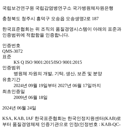
국립보건연구원 국립감염병연구소 국가병원체자원은행
충청북도 청주시 흥덕구 오송읍 오송생명2로 187
한국표준협회는 위 조직의 품질경영시스템이 아래의 표준과
인증범위에 적합함을 인증합니다.
인증번호
QMS-3072
표준
KS Q ISO 9001:2015/ISO 9001:2015
인증범위
병원체 자원의 개발, 기탁, 생산, 보존 및 분양
유효기간
2024년 09월 19일부터 2027년 06월 17일까지
최초인증일
2009년 06월 18일
2024년 06월 24일
KSA, KAB, IAF 한국표준협회는 한국인정지원센터(KAB)로
부터 품질경영체제 인증기관으로 인정(인정번호 : KAB-QC-