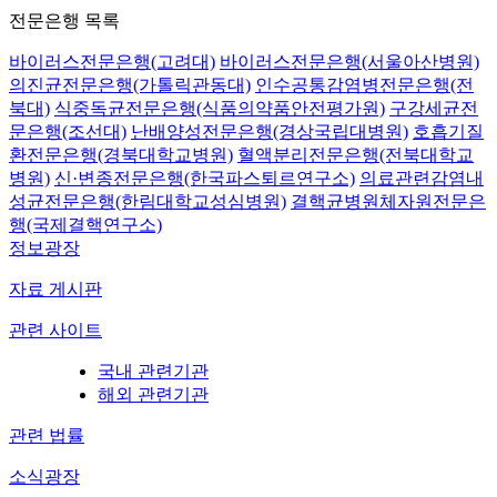
전문은행 목록
바이러스전문은행(고려대)
바이러스전문은행(서울아산병원)
의진균전문은행(가톨릭관동대)
인수공통감염병전문은행(전
북대)
식중독균전문은행(식품의약품안전평가원)
구강세균전
문은행(조선대)
난배양성전문은행(경상국립대병원)
호흡기질
환전문은행(경북대학교병원)
혈액분리전문은행(전북대학교
병원)
신·변종전문은행(한국파스퇴르연구소)
의료관련감염내
성균전문은행(한림대학교성심병원)
결핵균병원체자원전문은
행(국제결핵연구소)
정보광장
자료 게시판
관련 사이트
국내 관련기관
해외 관련기관
관련 법률
소식광장