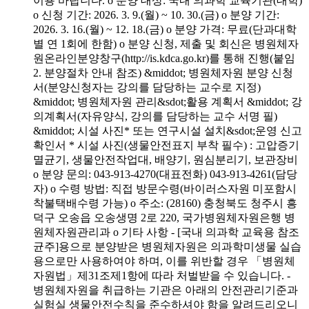
이용 바랍니다. o 분양 대상: 국내 의과학 교육기관(대학)
o 신청 기간: 2026. 3. 9.(월) ~ 10. 30.(금) o 분양 기간:
2026. 3. 16.(월) ~ 12. 18.(금) o 분양 가격: 무료(단과대학
별 연 1회에 한함) o 분양 신청, 제출 및 회신은 병원체자
원온라인분양창구(http://is.kdca.go.kr)를 통해 진행(붙임
2. 분양절차 안내 참조) &middot; 병원체자원 분양 신청
서(분양신청자는 강의를 담당하는 교수로 지정)
&middot; 병원체자원 관리&sdot;활용 계획서 &middot; 강
의계획서(자유양식, 강의를 담당하는 교수 서명 필)
&middot; 시설 사진* 또는 연구시설 설치&sdot;운영 신고
확인서 * 시설 사진(생물안전표지 부착 필수) : 고압증기
멸균기, 생물안전작업대, 배양기, 원심분리기, 보관장비
o 분양 문의: 043-913-4270(대표전화) 043-913-4261(담당
자) o 수령 방법: 직접 방문수령(바이러스자원 미포함시
착불택배수령 가능) o 주소: (28160) 충청북도 청주시 흥
덕구 오송읍 오송생명 2로 220, 국가병원체자원은행 병
원체자원관리과 o 기타 사항 - [국내 의과학 교육용 참조
균주]용으로 분양받은 병원체자원은 의과학미생물 실습
용으로만 사용하여야 하며, 이를 위반할 경우 「병원체
자원법」제31조제1항에 따라 처벌받을 수 있습니다. -
병원체자원을 취급하는 기관은 아래의 안전관리기준과
실험실 생물안전수칙을 준수하셔야 함을 알려드리오니