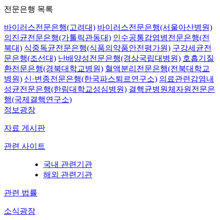
전문은행 목록
바이러스전문은행(고려대)
바이러스전문은행(서울아산병원)
의진균전문은행(가톨릭관동대)
인수공통감염병전문은행(전
북대)
식중독균전문은행(식품의약품안전평가원)
구강세균전
문은행(조선대)
난배양성전문은행(경상국립대병원)
호흡기질
환전문은행(경북대학교병원)
혈액분리전문은행(전북대학교
병원)
신·변종전문은행(한국파스퇴르연구소)
의료관련감염내
성균전문은행(한림대학교성심병원)
결핵균병원체자원전문은
행(국제결핵연구소)
정보광장
자료 게시판
관련 사이트
국내 관련기관
해외 관련기관
관련 법률
소식광장