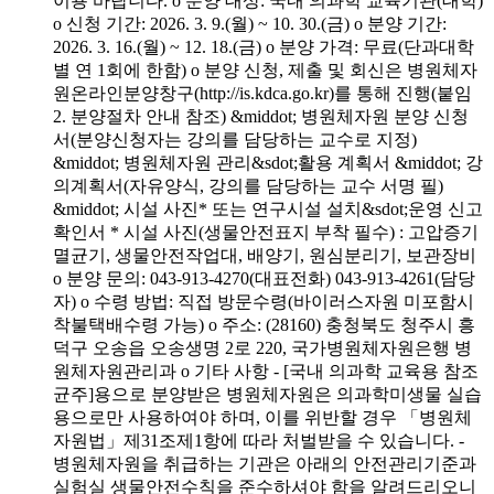
이용 바랍니다. o 분양 대상: 국내 의과학 교육기관(대학)
o 신청 기간: 2026. 3. 9.(월) ~ 10. 30.(금) o 분양 기간:
2026. 3. 16.(월) ~ 12. 18.(금) o 분양 가격: 무료(단과대학
별 연 1회에 한함) o 분양 신청, 제출 및 회신은 병원체자
원온라인분양창구(http://is.kdca.go.kr)를 통해 진행(붙임
2. 분양절차 안내 참조) &middot; 병원체자원 분양 신청
서(분양신청자는 강의를 담당하는 교수로 지정)
&middot; 병원체자원 관리&sdot;활용 계획서 &middot; 강
의계획서(자유양식, 강의를 담당하는 교수 서명 필)
&middot; 시설 사진* 또는 연구시설 설치&sdot;운영 신고
확인서 * 시설 사진(생물안전표지 부착 필수) : 고압증기
멸균기, 생물안전작업대, 배양기, 원심분리기, 보관장비
o 분양 문의: 043-913-4270(대표전화) 043-913-4261(담당
자) o 수령 방법: 직접 방문수령(바이러스자원 미포함시
착불택배수령 가능) o 주소: (28160) 충청북도 청주시 흥
덕구 오송읍 오송생명 2로 220, 국가병원체자원은행 병
원체자원관리과 o 기타 사항 - [국내 의과학 교육용 참조
균주]용으로 분양받은 병원체자원은 의과학미생물 실습
용으로만 사용하여야 하며, 이를 위반할 경우 「병원체
자원법」제31조제1항에 따라 처벌받을 수 있습니다. -
병원체자원을 취급하는 기관은 아래의 안전관리기준과
실험실 생물안전수칙을 준수하셔야 함을 알려드리오니