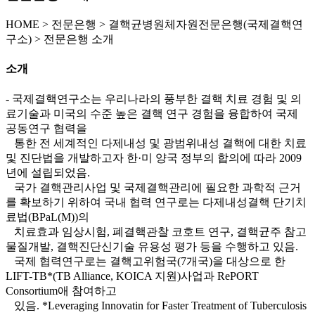
HOME
>
전문은행 >
결핵균병원체자원전문은행(국제결핵연
구소) >
전문은행 소개
소개
- 국제결핵연구소는 우리나라의 풍부한 결핵 치료 경험 및 의
료기술과 미국의 수준 높은 결핵 연구 경험을 융합하여 국제
공동연구 협력을
통한 전 세계적인 다제내성 및 광범위내성 결핵에 대한 치료
및 진단법을 개발하고자 한·미 양국 정부의 합의에 따라 2009
년에 설립되었음.
국가 결핵관리사업 및 국제결핵관리에 필요한 과학적 근거
를 확보하기 위하여 국내 협력 연구로는 다제내성결핵 단기치
료법(BPaL(M))의
치료효과 임상시험, 폐결핵관찰 코호트 연구, 결핵균주 참고
물질개발, 결핵진단신기술 유용성 평가 등을 수행하고 있음.
국제 협력연구로는 결핵고위험국(7개국)을 대상으로 한
LIFT-TB*(TB Alliance, KOICA 지원)사업과 RePORT
Consortium애 참여하고
있음. *Leveraging Innovatin for Faster Treatment of Tuberculosis