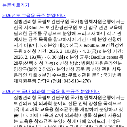
본문바로가기
2026년도 교육용 균주 분양 안내
질병관리청 국립보건연구원 국가병원체자원은행에서는
전국 시&bull;도 보건환경연구원 보건 업무 관련 교육에
필요한 균주를 무상으로 분양해 드리고자 하니 각 기관
에서는 균주 목록을 참고하시어 기간 내에 분양 신청하
시기 바랍니다. o 분양 대상: 전국 시&bull;도 보건환경연
구원 o 신청 기간: 2026. 2. 10.(화) ~ 4. 3.(금) o 분양 기간:
2026. 2. 19.(목) ~ 6. 30.(화) o 분양 균주: Bacillus cereus 등
28주(선택 신청 가능) o 신청 방법: 병원체자원온라인분
양창구(붙임 2 참조) - 분양신청 공문 등 신청 관련 서류
온라인 제출 o 분양 수수료: 무료 o 관련 문의: 국가병원
체자원은행 담당자(전화: 043-913-4270)
2026년도 국내 의과학 교육용 참조균주 분양 안내
질병관리청 국립보건연구원 국가병원체자원은행에서는
보건의료 및 의과학 분야의 전문 인력 양성을 목적으로
[국내 의과학 교육용 참조균주]를 개발하여 분양하고 있
습니다. 이에 다음과 같이 의과학미생물 실습에 사용되
는 교육용 참조균주 분양신청에 대해 알려드리니 많은