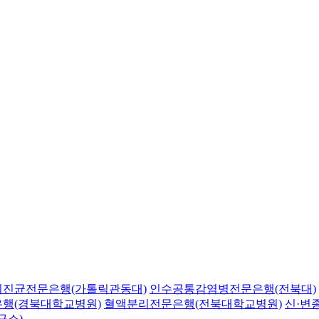
의진균전문은행(가톨릭관동대)
인수공통감염병전문은행(전북대)
행(경북대학교병원)
혈액분리전문은행(전북대학교병원)
신·변
구소)