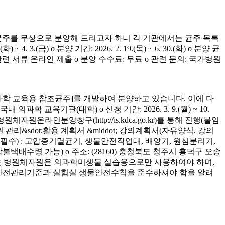
균주를 무상으로 분양해 드리고자 하니 각 기관에서는 균주 목록
(금) o 분양 기간: 2026. 2. 19.(목) ~ 6. 30.(화) o 분양 균
청 관련 서류 온라인 제출 o 분양 수수료: 무료 o 관련 문의: 국가병원
학 교육용 참조균주]를 개발하여 분양하고 있습니다. 이에 다
육기관(대학) o 신청 기간: 2026. 3. 9.(월) ~ 10.
은 병원체자원온라인분양창구(http://is.kdca.go.kr)를 통해 진행(붙임
 관리&sdot;활용 계획서 &middot; 강의계획서(자유양식, 강의
착 필수) : 고압증기멸균기, 생물안전작업대, 배양기, 원심분리기,
 착불택배수령 가능) o 주소: (28160) 충청북도 청주시 흥덕구 오송
양받은 병원체자원은 의과학미생물 실습용으로만 사용하여야 하며,
의 안전관리기준과 실험실 생물안전수칙을 준수하셔야 함을 알려