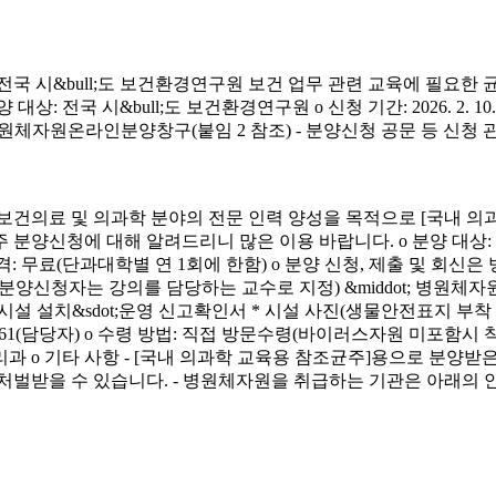
시&bull;도 보건환경연구원 보건 업무 관련 교육에 필요한 
&bull;도 보건환경연구원 o 신청 기간: 2026. 2. 10.(화) ~ 4. 3.
신청 방법: 병원체자원온라인분양창구(붙임 2 참조) - 분양신청 공문 등 신
료 및 의과학 분야의 전문 인력 양성을 목적으로 [국내 의과
에 대해 알려드리니 많은 이용 바랍니다. o 분양 대상: 국내 의과학 교
금) o 분양 가격: 무료(단과대학별 연 1회에 한함) o 분양 신청, 제출 및 회신
서(분양신청자는 강의를 담당하는 교수로 지정) &middot; 병원체자원
 연구시설 설치&sdot;운영 신고확인서 * 시설 사진(생물안전표지 부
913-4261(담당자) o 수령 방법: 직접 방문수령(바이러스자원 미포함시
리과 o 기타 사항 - [국내 의과학 교육용 참조균주]용으로 분
처벌받을 수 있습니다. - 병원체자원을 취급하는 기관은 아래