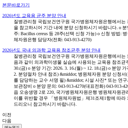
본문바로가기
2026년도 교육용 균주 분양 안내
질병관리청 국립보건연구원 국가병원체자원은행에서는 전국 
을 참고하시어 기간 내에 분양 신청하시기 바랍니다. o 분양 대상: 전국 시
주: Bacillus cereus 등 28주(선택 신청 가능) o 
체자원은행 담당자(전화: 043-913-4270)
2026년도 국내 의과학 교육용 참조균주 분양 안내
질병관리청 국립보건연구원 국가병원체자원은행에서는 보건의
음과 같이 의과학미생물 실습에 사용되는 교육용 참조균주 분양신청
30.(금) o 분양 기간: 2026. 3. 16.(월) ~ 12. 18.(
2. 분양절차 안내 참조) &middot; 병원체자원 분양 신청
를 담당하는 교수 서명 필) &middot; 시설 사진* 또는
보관장비 o 분양 문의: 043-913-4270(대표전화) 043-
읍 오송생명 2로 220, 국가병원체자원은행 병원체자원관
이를 위반할 경우 「병원체자원법」제31조제1항에 따라 
드리오니 참고하시기 바랍니다.
이전
다음
메뉴열기