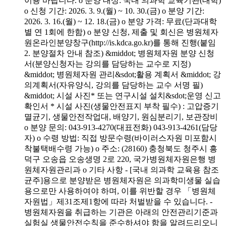
이용 바랍니다. o 분양 대상: 국내 의과학 교육기관(대학)
o 신청 기간: 2026. 3. 9.(월) ~ 10. 30.(금) o 분양 기간:
2026. 3. 16.(월) ~ 12. 18.(금) o 분양 가격: 무료(단과대학
별 연 1회에 한함) o 분양 신청, 제출 및 회신은 병원체자
원온라인분양창구(http://is.kdca.go.kr)를 통해 진행(붙임
2. 분양절차 안내 참조) &middot; 병원체자원 분양 신청
서(분양신청자는 강의를 담당하는 교수로 지정)
&middot; 병원체자원 관리&sdot;활용 계획서 &middot; 강
의계획서(자유양식, 강의를 담당하는 교수 서명 필)
&middot; 시설 사진* 또는 연구시설 설치&sdot;운영 신고
확인서 * 시설 사진(생물안전표지 부착 필수) : 고압증기
멸균기, 생물안전작업대, 배양기, 원심분리기, 보관장비
o 분양 문의: 043-913-4270(대표전화) 043-913-4261(담당
자) o 수령 방법: 직접 방문수령(바이러스자원 미포함시
착불택배수령 가능) o 주소: (28160) 충청북도 청주시 흥
덕구 오송읍 오송생명 2로 220, 국가병원체자원은행 병
원체자원관리과 o 기타 사항 - [국내 의과학 교육용 참조
균주]용으로 분양받은 병원체자원은 의과학미생물 실습
용으로만 사용하여야 하며, 이를 위반할 경우 「병원체
자원법」제31조제1항에 따라 처벌받을 수 있습니다. -
병원체자원을 취급하는 기관은 아래의 안전관리기준과
실험실 생물안전수칙을 준수하셔야 함을 알려드리오니