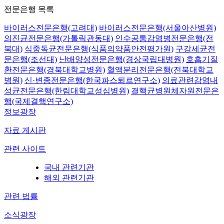
전문은행 목록
바이러스전문은행(고려대)
바이러스전문은행(서울아산병원)
의진균전문은행(가톨릭관동대)
인수공통감염병전문은행(전
북대)
식중독균전문은행(식품의약품안전평가원)
구강세균전
문은행(조선대)
난배양성전문은행(경상국립대병원)
호흡기질
환전문은행(경북대학교병원)
혈액분리전문은행(전북대학교
병원)
신·변종전문은행(한국파스퇴르연구소)
의료관련감염내
성균전문은행(한림대학교성심병원)
결핵균병원체자원전문은
행(국제결핵연구소)
정보광장
자료 게시판
관련 사이트
국내 관련기관
해외 관련기관
관련 법률
소식광장