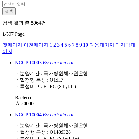
검색 결과
총
5964
건
1
/597 Page
첫페이지
이전페이지
1
2
3
4
5
6
7
8
9
10
다음페이지
마지막페
이지
NCCP 10003
Escherichia
coli
ㆍ분양기관 : 국가병원체자원은행
ㆍ혈청형 특성 : O1:H7
ㆍ특성비고 : ETEC (ST-,LT-)
Bacteria
￦ 20000
NCCP 10004
Escherichia
coli
ㆍ분양기관 : 국가병원체자원은행
ㆍ혈청형 특성 : O148:H28
ㆍ특성비고 : ETEC (ST+,LT+)