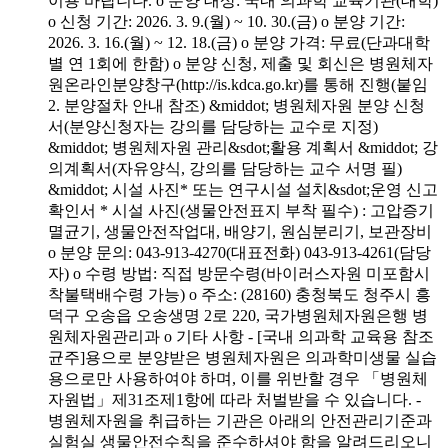
이용 바랍니다. o 분양 대상: 국내 의과학 교육기관(대학)
o 신청 기간: 2026. 3. 9.(월) ~ 10. 30.(금) o 분양 기간:
2026. 3. 16.(월) ~ 12. 18.(금) o 분양 가격: 무료(단과대학
별 연 1회에 한함) o 분양 신청, 제출 및 회신은 병원체자
원온라인분양창구(http://is.kdca.go.kr)를 통해 진행(붙임
2. 분양절차 안내 참조) &middot; 병원체자원 분양 신청
서(분양신청자는 강의를 담당하는 교수로 지정)
&middot; 병원체자원 관리&sdot;활용 계획서 &middot; 강
의계획서(자유양식, 강의를 담당하는 교수 서명 필)
&middot; 시설 사진* 또는 연구시설 설치&sdot;운영 신고
확인서 * 시설 사진(생물안전표지 부착 필수) : 고압증기
멸균기, 생물안전작업대, 배양기, 원심분리기, 보관장비
o 분양 문의: 043-913-4270(대표전화) 043-913-4261(담당
자) o 수령 방법: 직접 방문수령(바이러스자원 미포함시
착불택배수령 가능) o 주소: (28160) 충청북도 청주시 흥
덕구 오송읍 오송생명 2로 220, 국가병원체자원은행 병
원체자원관리과 o 기타 사항 - [국내 의과학 교육용 참조
균주]용으로 분양받은 병원체자원은 의과학미생물 실습
용으로만 사용하여야 하며, 이를 위반할 경우 「병원체
자원법」제31조제1항에 따라 처벌받을 수 있습니다. -
병원체자원을 취급하는 기관은 아래의 안전관리기준과
실험실 생물안전수칙을 준수하셔야 함을 알려드리오니