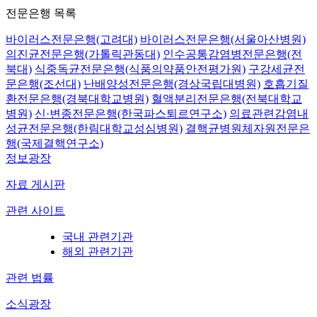
전문은행 목록
바이러스전문은행(고려대)
바이러스전문은행(서울아산병원)
의진균전문은행(가톨릭관동대)
인수공통감염병전문은행(전
북대)
식중독균전문은행(식품의약품안전평가원)
구강세균전
문은행(조선대)
난배양성전문은행(경상국립대병원)
호흡기질
환전문은행(경북대학교병원)
혈액분리전문은행(전북대학교
병원)
신·변종전문은행(한국파스퇴르연구소)
의료관련감염내
성균전문은행(한림대학교성심병원)
결핵균병원체자원전문은
행(국제결핵연구소)
정보광장
자료 게시판
관련 사이트
국내 관련기관
해외 관련기관
관련 법률
소식광장