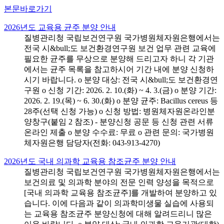
본문바로가기
2026년도 교육용 균주 분양 안내
질병관리청 국립보건연구원 국가병원체자원은행에서는
전국 시&bull;도 보건환경연구원 보건 업무 관련 교육에
필요한 균주를 무상으로 분양해 드리고자 하니 각 기관
에서는 균주 목록을 참고하시어 기간 내에 분양 신청하
시기 바랍니다. o 분양 대상: 전국 시&bull;도 보건환경연
구원 o 신청 기간: 2026. 2. 10.(화) ~ 4. 3.(금) o 분양 기간:
2026. 2. 19.(목) ~ 6. 30.(화) o 분양 균주: Bacillus cereus 등
28주(선택 신청 가능) o 신청 방법: 병원체자원온라인분
양창구(붙임 2 참조) - 분양신청 공문 등 신청 관련 서류
온라인 제출 o 분양 수수료: 무료 o 관련 문의: 국가병원
체자원은행 담당자(전화: 043-913-4270)
2026년도 국내 의과학 교육용 참조균주 분양 안내
질병관리청 국립보건연구원 국가병원체자원은행에서는
보건의료 및 의과학 분야의 전문 인력 양성을 목적으로
[국내 의과학 교육용 참조균주]를 개발하여 분양하고 있
습니다. 이에 다음과 같이 의과학미생물 실습에 사용되
는 교육용 참조균주 분양신청에 대해 알려드리니 많은