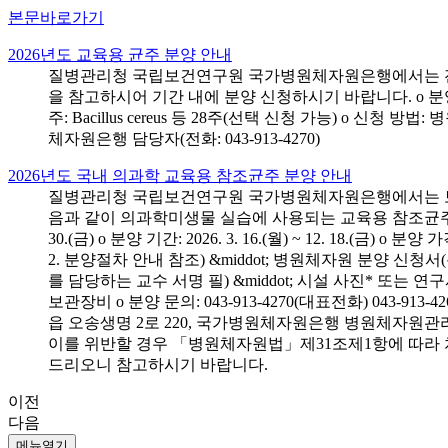
본문바로가기
2026년도 교육용 균주 분양 안내
질병관리청 국립보건연구원 국가병원체자원은행에서는 전국 
을 참고하시어 기간 내에 분양 신청하시기 바랍니다. o 분양 대상: 전국 시
주: Bacillus cereus 등 28주(선택 신청 가능) o 
체자원은행 담당자(전화: 043-913-4270)
2026년도 국내 의과학 교육용 참조균주 분양 안내
질병관리청 국립보건연구원 국가병원체자원은행에서는 보건의
음과 같이 의과학미생물 실습에 사용되는 교육용 참조균주 분양신청
30.(금) o 분양 기간: 2026. 3. 16.(월) ~ 12. 18.(
2. 분양절차 안내 참조) &middot; 병원체자원 분양 신청
를 담당하는 교수 서명 필) &middot; 시설 사진* 또는
보관장비 o 분양 문의: 043-913-4270(대표전화) 043-
읍 오송생명 2로 220, 국가병원체자원은행 병원체자원관
이를 위반할 경우 「병원체자원법」제31조제1항에 따라 
드리오니 참고하시기 바랍니다.
이전
다음
메뉴열기