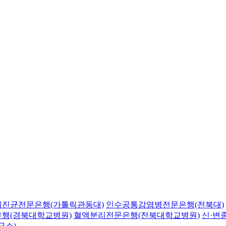
의진균전문은행(가톨릭관동대)
인수공통감염병전문은행(전북대)
행(경북대학교병원)
혈액분리전문은행(전북대학교병원)
신·변
구소)