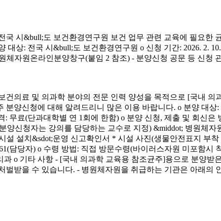
시&bull;도 보건환경연구원 보건 업무 관련 교육에 필요한 
&bull;도 보건환경연구원 o 신청 기간: 2026. 2. 10.(화) ~ 4. 3.
신청 방법: 병원체자원온라인분양창구(붙임 2 참조) - 분양신청 공문 등 신
료 및 의과학 분야의 전문 인력 양성을 목적으로 [국내 의과
에 대해 알려드리니 많은 이용 바랍니다. o 분양 대상: 국내 의과학 교
금) o 분양 가격: 무료(단과대학별 연 1회에 한함) o 분양 신청, 제출 및 회신
서(분양신청자는 강의를 담당하는 교수로 지정) &middot; 병원체자원
 연구시설 설치&sdot;운영 신고확인서 * 시설 사진(생물안전표지 부
913-4261(담당자) o 수령 방법: 직접 방문수령(바이러스자원 미포함시
리과 o 기타 사항 - [국내 의과학 교육용 참조균주]용으로 분
처벌받을 수 있습니다. - 병원체자원을 취급하는 기관은 아래