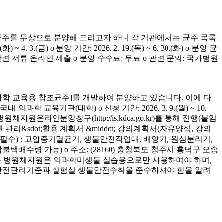
균주를 무상으로 분양해 드리고자 하니 각 기관에서는 균주 목록
(금) o 분양 기간: 2026. 2. 19.(목) ~ 6. 30.(화) o 분양 균
청 관련 서류 온라인 제출 o 분양 수수료: 무료 o 관련 문의: 국가병원
학 교육용 참조균주]를 개발하여 분양하고 있습니다. 이에 다
육기관(대학) o 신청 기간: 2026. 3. 9.(월) ~ 10.
은 병원체자원온라인분양창구(http://is.kdca.go.kr)를 통해 진행(붙임
 관리&sdot;활용 계획서 &middot; 강의계획서(자유양식, 강의
착 필수) : 고압증기멸균기, 생물안전작업대, 배양기, 원심분리기,
 착불택배수령 가능) o 주소: (28160) 충청북도 청주시 흥덕구 오송
양받은 병원체자원은 의과학미생물 실습용으로만 사용하여야 하며,
의 안전관리기준과 실험실 생물안전수칙을 준수하셔야 함을 알려