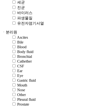
세균
진균
바이러스
파생물질
유전자염기서열
ㆍ분리원
Ascites
Bile
Blood
Body fluid
Bronchial
Cathether
CSF
Ear
Eye
Gastric fluid
Mouth
Nose
Other
Pleural fluid
Prostate