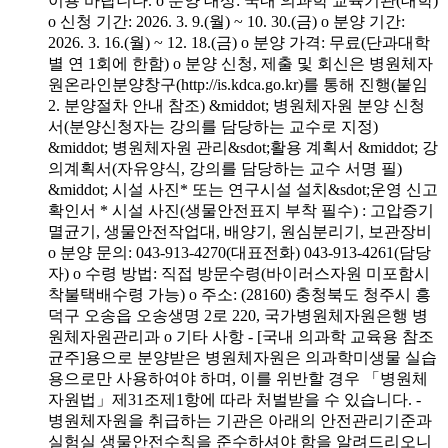
이용 바랍니다. o 분양 대상: 국내 의과학 교육기관(대학)
o 신청 기간: 2026. 3. 9.(월) ~ 10. 30.(금) o 분양 기간:
2026. 3. 16.(월) ~ 12. 18.(금) o 분양 가격: 무료(단과대학
별 연 1회에 한함) o 분양 신청, 제출 및 회신은 병원체자
원온라인분양창구(http://is.kdca.go.kr)를 통해 진행(붙임
2. 분양절차 안내 참조) &middot; 병원체자원 분양 신청
서(분양신청자는 강의를 담당하는 교수로 지정)
&middot; 병원체자원 관리&sdot;활용 계획서 &middot; 강
의계획서(자유양식, 강의를 담당하는 교수 서명 필)
&middot; 시설 사진* 또는 연구시설 설치&sdot;운영 신고
확인서 * 시설 사진(생물안전표지 부착 필수) : 고압증기
멸균기, 생물안전작업대, 배양기, 원심분리기, 보관장비
o 분양 문의: 043-913-4270(대표전화) 043-913-4261(담당
자) o 수령 방법: 직접 방문수령(바이러스자원 미포함시
착불택배수령 가능) o 주소: (28160) 충청북도 청주시 흥
덕구 오송읍 오송생명 2로 220, 국가병원체자원은행 병
원체자원관리과 o 기타 사항 - [국내 의과학 교육용 참조
균주]용으로 분양받은 병원체자원은 의과학미생물 실습
용으로만 사용하여야 하며, 이를 위반할 경우 「병원체
자원법」제31조제1항에 따라 처벌받을 수 있습니다. -
병원체자원을 취급하는 기관은 아래의 안전관리기준과
실험실 생물안전수칙을 준수하셔야 함을 알려드리오니