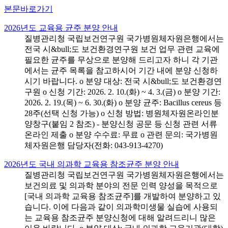
본문바로가기
2026년도 교육용 균주 분양 안내
질병관리청 국립보건연구원 국가병원체자원은행에서는
전국 시&bull;도 보건환경연구원 보건 업무 관련 교육에
필요한 균주를 무상으로 분양해 드리고자 하니 각 기관
에서는 균주 목록을 참고하시어 기간 내에 분양 신청하
시기 바랍니다. o 분양 대상: 전국 시&bull;도 보건환경연
구원 o 신청 기간: 2026. 2. 10.(화) ~ 4. 3.(금) o 분양 기간:
2026. 2. 19.(목) ~ 6. 30.(화) o 분양 균주: Bacillus cereus 등
28주(선택 신청 가능) o 신청 방법: 병원체자원온라인분
양창구(붙임 2 참조) - 분양신청 공문 등 신청 관련 서류
온라인 제출 o 분양 수수료: 무료 o 관련 문의: 국가병원
체자원은행 담당자(전화: 043-913-4270)
2026년도 국내 의과학 교육용 참조균주 분양 안내
질병관리청 국립보건연구원 국가병원체자원은행에서는
보건의료 및 의과학 분야의 전문 인력 양성을 목적으로
[국내 의과학 교육용 참조균주]를 개발하여 분양하고 있
습니다. 이에 다음과 같이 의과학미생물 실습에 사용되
는 교육용 참조균주 분양신청에 대해 알려드리니 많은