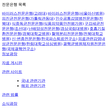
전문은행 목록
바이러스전문은행(고려대)
바이러스전문은행(서울아산병원)
의진균전문은행(가톨릭관동대)
인수공통감염병전문은행(전
북대)
식중독균전문은행(식품의약품안전평가원)
구강세균전
문은행(조선대)
난배양성전문은행(경상국립대병원)
호흡기질
환전문은행(경북대학교병원)
혈액분리전문은행(전북대학교
병원)
신·변종전문은행(한국파스퇴르연구소)
의료관련감염내
성균전문은행(한림대학교성심병원)
결핵균병원체자원전문은
행(국제결핵연구소)
정보광장
자료 게시판
관련 사이트
국내 관련기관
해외 관련기관
관련 법률
소식광장