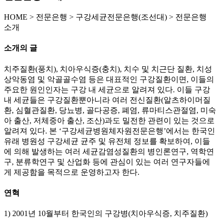
HOME
>
전문은행 >
구강세균전문은행(조선대) >
전문은행
소개
소개의 글
치주질환(풍치), 치아우식증(충치), 치수 및 치근단 질환, 치성
상악동염 및 악골골수염 등은 대표적인 구강질환이면, 이들의
주요한 원인인자는 구강 내 세균으로 알려져 있다. 이들 구강
내 세균들은 구강질환뿐아니라 여러 전신질환(알츠하이머질
환, 심혈관질환, 당뇨병, 골다공증, 폐염, 류마티스관절염, 미숙
아 출산, 저체중아 출산, 조산)과도 밀전한 관련이 있는 것으로
알려져 있다. 본 ‘구강세균병원체자원전문은행’에서는 한국인
유래 병원성 구강세균 균주 및 유전체 정보를 확보하여, 이들
에 의해 발생하는 여러 세균감염성질환의 병인론연구, 역학연
구, 분류학연구 및 산업화 등에 관심이 있는 여러 연구자들에
게 제공함을 목적으로 운영하고자 한다.
연혁
1) 2001년 10월부터 한국인의 구강병(치아우식증, 치주질환)