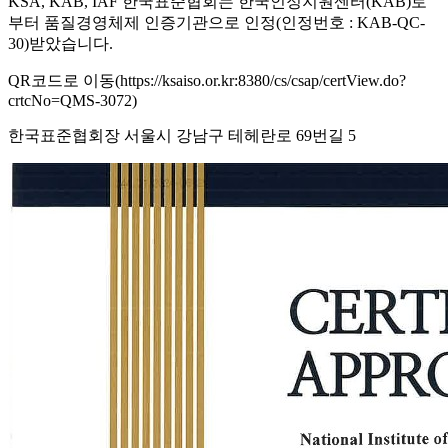
KSA, KAB, IAF 한국표준협회는 한국인정지원센터(KAB)로
부터 품질경영체제 인증기관으로 인정(인정번호 : KAB-QC-
30)받았습니다.
QR코드로 이동(https://ksaiso.or.kr:8380/cs/csap/certView.do?
crtcNo=QMS-3072)
한국표준협회장 서울시 강남구 테헤란로 69번길 5