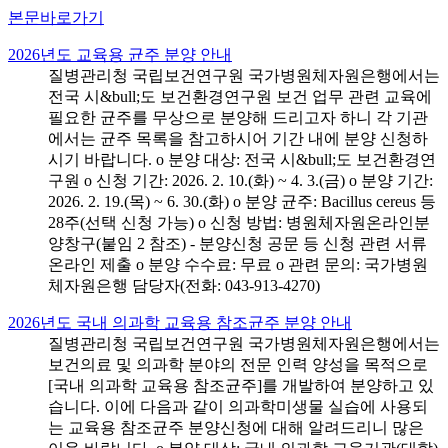
본문바로가기
2026년도 교육용 균주 분양 안내
질병관리청 국립보건연구원 국가병원체자원은행에서는
전국 시&bull;도 보건환경연구원 보건 업무 관련 교육에
필요한 균주를 무상으로 분양해 드리고자 하니 각 기관
에서는 균주 목록을 참고하시어 기간 내에 분양 신청하
시기 바랍니다. o 분양 대상: 전국 시&bull;도 보건환경연
구원 o 신청 기간: 2026. 2. 10.(화) ~ 4. 3.(금) o 분양 기간:
2026. 2. 19.(목) ~ 6. 30.(화) o 분양 균주: Bacillus cereus 등
28주(선택 신청 가능) o 신청 방법: 병원체자원온라인분
양창구(붙임 2 참조) - 분양신청 공문 등 신청 관련 서류
온라인 제출 o 분양 수수료: 무료 o 관련 문의: 국가병원
체자원은행 담당자(전화: 043-913-4270)
2026년도 국내 의과학 교육용 참조균주 분양 안내
질병관리청 국립보건연구원 국가병원체자원은행에서는
보건의료 및 의과학 분야의 전문 인력 양성을 목적으로
[국내 의과학 교육용 참조균주]를 개발하여 분양하고 있
습니다. 이에 다음과 같이 의과학미생물 실습에 사용되
는 교육용 참조균주 분양신청에 대해 알려드리니 많은