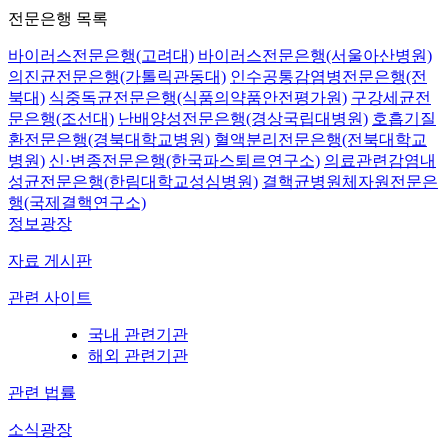
전문은행 목록
바이러스전문은행(고려대)
바이러스전문은행(서울아산병원)
의진균전문은행(가톨릭관동대)
인수공통감염병전문은행(전
북대)
식중독균전문은행(식품의약품안전평가원)
구강세균전
문은행(조선대)
난배양성전문은행(경상국립대병원)
호흡기질
환전문은행(경북대학교병원)
혈액분리전문은행(전북대학교
병원)
신·변종전문은행(한국파스퇴르연구소)
의료관련감염내
성균전문은행(한림대학교성심병원)
결핵균병원체자원전문은
행(국제결핵연구소)
정보광장
자료 게시판
관련 사이트
국내 관련기관
해외 관련기관
관련 법률
소식광장