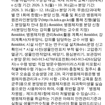
이용 바랍니다. o 분양 대상: 국내 의과학 교육기관(대학)
o 신청 기간: 2026. 3. 9.(월) ~ 10. 30.(금) o 분양 기간:
2026. 3. 16.(월) ~ 12. 18.(금) o 분양 가격: 무료(단과대학
별 연 1회에 한함) o 분양 신청, 제출 및 회신은 병원체자
원온라인분양창구(http://is.kdca.go.kr)를 통해 진행(붙임
2. 분양절차 안내 참조) &middot; 병원체자원 분양 신청
서(분양신청자는 강의를 담당하는 교수로 지정)
&middot; 병원체자원 관리&sdot;활용 계획서 &middot; 강
의계획서(자유양식, 강의를 담당하는 교수 서명 필)
&middot; 시설 사진* 또는 연구시설 설치&sdot;운영 신고
확인서 * 시설 사진(생물안전표지 부착 필수) : 고압증기
멸균기, 생물안전작업대, 배양기, 원심분리기, 보관장비
o 분양 문의: 043-913-4270(대표전화) 043-913-4261(담당
자) o 수령 방법: 직접 방문수령(바이러스자원 미포함시
착불택배수령 가능) o 주소: (28160) 충청북도 청주시 흥
덕구 오송읍 오송생명 2로 220, 국가병원체자원은행 병
원체자원관리과 o 기타 사항 - [국내 의과학 교육용 참조
균주]용으로 분양받은 병원체자원은 의과학미생물 실습
용으로만 사용하여야 하며, 이를 위반할 경우 「병원체
자원법」제31조제1항에 따라 처벌받을 수 있습니다. -
병원체자원을 취급하는 기관은 아래의 안전관리기준과
실험실 생물안전수칙을 준수하셔야 함을 알려드리오니