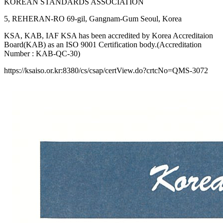
KOREAN STANDARDS ASSOCIATION
5, REHERAN-RO 69-gil, Gangnam-Gum Seoul, Korea
KSA, KAB, IAF KSA has been accredited by Korea Accreditaion
Board(KAB) as an ISO 9001 Certification body.(Accreditation
Number : KAB-QC-30)
https://ksaiso.or.kr:8380/cs/csap/certView.do?crtcNo=QMS-3072