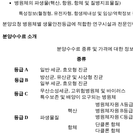
병원체의 파생물(핵산, 항원, 항체 및 질병지표물질)
특성정보(혈청형, 유전자형, 항생제내성 및 임상/역학정보 
분양요청 병원체별 생물안전등급에 적합한 연구시설과 전문인력
분양수수료 소개
분양수수료 종류 및 가격에 대한 정
종류
등급 A
일반 세균, 효모형 진균
방선균, 유산균 및 사상형 진균
등급 B
일부 세균, 효모형 진균
무산소성세균, 고위험병원체 및 바이러스
등급 C
특수보존 및 배양이 요구되는 병원체
병원체자원 A등
핵산
병원체자원 B등급
병원체자원 C등급
등급 D
파생물질
단클론 항체
항체
다클론 항체