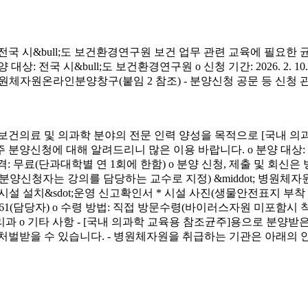
시&bull;도 보건환경연구원 보건 업무 관련 교육에 필요한 
&bull;도 보건환경연구원 o 신청 기간: 2026. 2. 10.(화) ~ 4. 3.
신청 방법: 병원체자원온라인분양창구(붙임 2 참조) - 분양신청 공문 등 신
료 및 의과학 분야의 전문 인력 양성을 목적으로 [국내 의과
에 대해 알려드리니 많은 이용 바랍니다. o 분양 대상: 국내 의과학 교
금) o 분양 가격: 무료(단과대학별 연 1회에 한함) o 분양 신청, 제출 및 회신
서(분양신청자는 강의를 담당하는 교수로 지정) &middot; 병원체자원
 연구시설 설치&sdot;운영 신고확인서 * 시설 사진(생물안전표지 부
913-4261(담당자) o 수령 방법: 직접 방문수령(바이러스자원 미포함시
리과 o 기타 사항 - [국내 의과학 교육용 참조균주]용으로 분
처벌받을 수 있습니다. - 병원체자원을 취급하는 기관은 아래