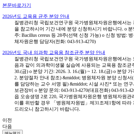
본문바로가기
2026년도 교육용 균주 분양 안내
질병관리청 국립보건연구원 국가병원체자원은행에서는 전국 
을 참고하시어 기간 내에 분양 신청하시기 바랍니다. o 분양 대상: 전국 시
주: Bacillus cereus 등 28주(선택 신청 가능) o 
체자원은행 담당자(전화: 043-913-4270)
2026년도 국내 의과학 교육용 참조균주 분양 안내
질병관리청 국립보건연구원 국가병원체자원은행에서는 보건의
음과 같이 의과학미생물 실습에 사용되는 교육용 참조균주 분양신청
30.(금) o 분양 기간: 2026. 3. 16.(월) ~ 12. 18.(
2. 분양절차 안내 참조) &middot; 병원체자원 분양 신청
를 담당하는 교수 서명 필) &middot; 시설 사진* 또는
보관장비 o 분양 문의: 043-913-4270(대표전화) 043-
읍 오송생명 2로 220, 국가병원체자원은행 병원체자원관
이를 위반할 경우 「병원체자원법」제31조제1항에 따라 
드리오니 참고하시기 바랍니다.
이전
다음
메뉴열기