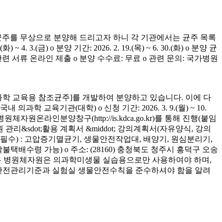
균주를 무상으로 분양해 드리고자 하니 각 기관에서는 균주 목록
(금) o 분양 기간: 2026. 2. 19.(목) ~ 6. 30.(화) o 분양 균
청 관련 서류 온라인 제출 o 분양 수수료: 무료 o 관련 문의: 국가병원
학 교육용 참조균주]를 개발하여 분양하고 있습니다. 이에 다
육기관(대학) o 신청 기간: 2026. 3. 9.(월) ~ 10.
은 병원체자원온라인분양창구(http://is.kdca.go.kr)를 통해 진행(붙임
 관리&sdot;활용 계획서 &middot; 강의계획서(자유양식, 강의
착 필수) : 고압증기멸균기, 생물안전작업대, 배양기, 원심분리기,
 착불택배수령 가능) o 주소: (28160) 충청북도 청주시 흥덕구 오송
양받은 병원체자원은 의과학미생물 실습용으로만 사용하여야 하며,
의 안전관리기준과 실험실 생물안전수칙을 준수하셔야 함을 알려