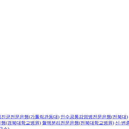
의진균전문은행(가톨릭관동대)
인수공통감염병전문은행(전북대)
행(경북대학교병원)
혈액분리전문은행(전북대학교병원)
신·변
구소)