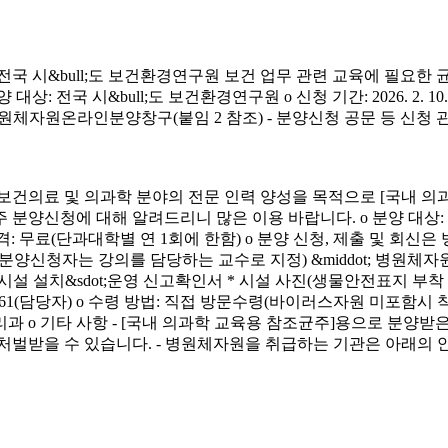
시&bull;도 보건환경연구원 보건 업무 관련 교육에 필요한 
&bull;도 보건환경연구원 o 신청 기간: 2026. 2. 10.(화) ~ 4. 3.
신청 방법: 병원체자원온라인분양창구(붙임 2 참조) - 분양신청 공문 등 신
료 및 의과학 분야의 전문 인력 양성을 목적으로 [국내 의과
에 대해 알려드리니 많은 이용 바랍니다. o 분양 대상: 국내 의과학 교
금) o 분양 가격: 무료(단과대학별 연 1회에 한함) o 분양 신청, 제출 및 회신
서(분양신청자는 강의를 담당하는 교수로 지정) &middot; 병원체자원
 연구시설 설치&sdot;운영 신고확인서 * 시설 사진(생물안전표지 부
913-4261(담당자) o 수령 방법: 직접 방문수령(바이러스자원 미포함시
리과 o 기타 사항 - [국내 의과학 교육용 참조균주]용으로 분
처벌받을 수 있습니다. - 병원체자원을 취급하는 기관은 아래