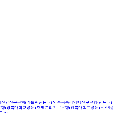
의진균전문은행(가톨릭관동대)
인수공통감염병전문은행(전북대)
행(경북대학교병원)
혈액분리전문은행(전북대학교병원)
신·변
구소)