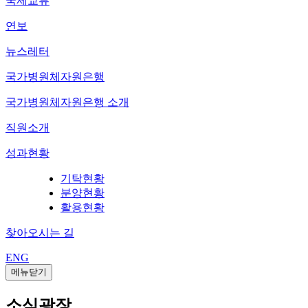
국제교류
연보
뉴스레터
국가병원체자원은행
국가병원체자원은행 소개
직원소개
성과현황
기탁현황
분양현황
활용현황
찾아오시는 길
ENG
메뉴닫기
소식광장