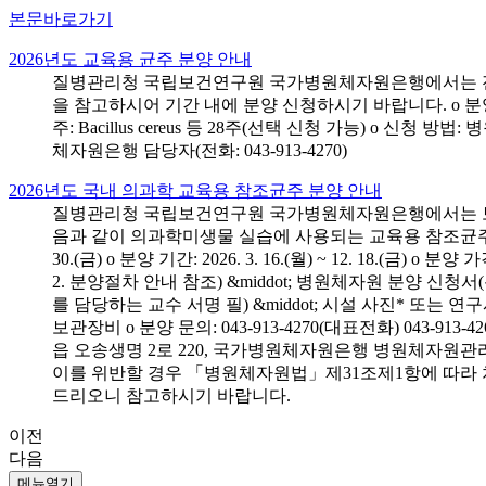
본문바로가기
2026년도 교육용 균주 분양 안내
질병관리청 국립보건연구원 국가병원체자원은행에서는 전국 
을 참고하시어 기간 내에 분양 신청하시기 바랍니다. o 분양 대상: 전국 시
주: Bacillus cereus 등 28주(선택 신청 가능) o 
체자원은행 담당자(전화: 043-913-4270)
2026년도 국내 의과학 교육용 참조균주 분양 안내
질병관리청 국립보건연구원 국가병원체자원은행에서는 보건의
음과 같이 의과학미생물 실습에 사용되는 교육용 참조균주 분양신청
30.(금) o 분양 기간: 2026. 3. 16.(월) ~ 12. 18.(
2. 분양절차 안내 참조) &middot; 병원체자원 분양 신청
를 담당하는 교수 서명 필) &middot; 시설 사진* 또는
보관장비 o 분양 문의: 043-913-4270(대표전화) 043-
읍 오송생명 2로 220, 국가병원체자원은행 병원체자원관
이를 위반할 경우 「병원체자원법」제31조제1항에 따라 
드리오니 참고하시기 바랍니다.
이전
다음
메뉴열기