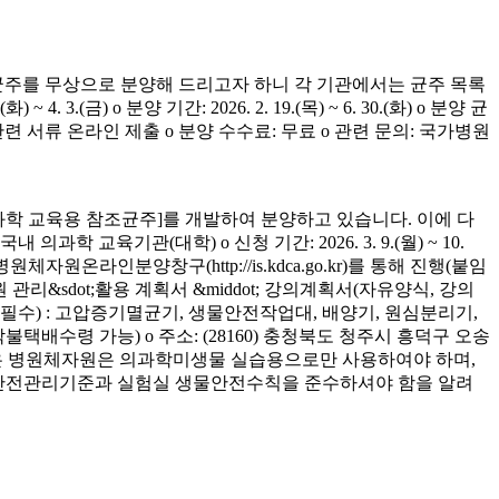
균주를 무상으로 분양해 드리고자 하니 각 기관에서는 균주 목록
(금) o 분양 기간: 2026. 2. 19.(목) ~ 6. 30.(화) o 분양 균
청 관련 서류 온라인 제출 o 분양 수수료: 무료 o 관련 문의: 국가병원
학 교육용 참조균주]를 개발하여 분양하고 있습니다. 이에 다
육기관(대학) o 신청 기간: 2026. 3. 9.(월) ~ 10.
은 병원체자원온라인분양창구(http://is.kdca.go.kr)를 통해 진행(붙임
 관리&sdot;활용 계획서 &middot; 강의계획서(자유양식, 강의
착 필수) : 고압증기멸균기, 생물안전작업대, 배양기, 원심분리기,
 착불택배수령 가능) o 주소: (28160) 충청북도 청주시 흥덕구 오송
양받은 병원체자원은 의과학미생물 실습용으로만 사용하여야 하며,
의 안전관리기준과 실험실 생물안전수칙을 준수하셔야 함을 알려