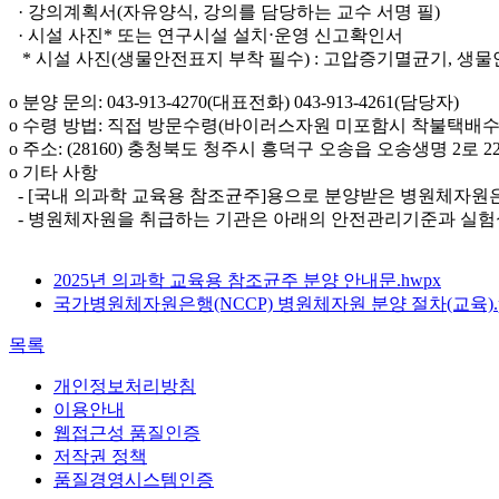
· 강의계획서(자유양식, 강의를 담당하는 교수 서명 필)
· 시설 사진* 또는 연구시설 설치⋅운영 신고확인서
* 시설 사진(생물안전표지 부착 필수) : 고압증기멸균기, 생
o 분양 문의: 043-913-4270(대표전화) 043-913-4261(담당자)
o 수령 방법: 직접 방문수령(바이러스자원 미포함시 착불택배수
o 주소: (28160) 충청북도 청주시 흥덕구 오송읍 오송생명 2
o 기타 사항
- [국내 의과학 교육용 참조균주]용으로 분양받은 병원체자원
- 병원체자원을 취급하는 기관은 아래의 안전관리기준과 실험
2025년 의과학 교육용 참조균주 분양 안내문.hwpx
국가병원체자원은행(NCCP) 병원체자원 분양 절차(교육).p
목록
개인정보처리방침
이용안내
웹접근성 품질인증
저작권 정책
품질경영시스템인증