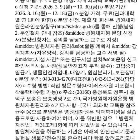
이용 바랍니다. o 분양 대상: 국내 의과학 교육기관(대학)
o 신청 기간: 2026. 3. 9.(월) ~ 10. 30.(금) o 분양 기간:
2026. 3. 16.(월) ~ 12. 18.(금) o 분양 가격: 무료(단과대학
별 연 1회에 한함) o 분양 신청, 제출 및 회신은 병원체자
원온라인분양창구(http://is.kdca.go.kr)를 통해 진행(붙임
2. 분양절차 안내 참조) &middot; 병원체자원 분양 신청
서(분양신청자는 강의를 담당하는 교수로 지정)
&middot; 병원체자원 관리&sdot;활용 계획서 &middot; 강
의계획서(자유양식, 강의를 담당하는 교수 서명 필)
&middot; 시설 사진* 또는 연구시설 설치&sdot;운영 신고
확인서 * 시설 사진(생물안전표지 부착 필수) : 고압증기
멸균기, 생물안전작업대, 배양기, 원심분리기, 보관장비
o 분양 문의: 043-913-4270(대표전화) 043-913-4261(담당
자) o 수령 방법: 직접 방문수령(바이러스자원 미포함시
착불택배수령 가능) o 주소: (28160) 충청북도 청주시 흥
덕구 오송읍 오송생명 2로 220, 국가병원체자원은행 병
원체자원관리과 o 기타 사항 - [국내 의과학 교육용 참조
균주]용으로 분양받은 병원체자원은 의과학미생물 실습
용으로만 사용하여야 하며, 이를 위반할 경우 「병원체
자원법」제31조제1항에 따라 처벌받을 수 있습니다. -
병원체자원을 취급하는 기관은 아래의 안전관리기준과
실험실 생물안전수칙을 준수하셔야 함을 알려드리오니