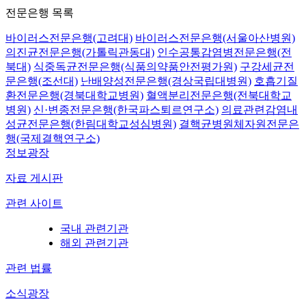
전문은행 목록
바이러스전문은행(고려대)
바이러스전문은행(서울아산병원)
의진균전문은행(가톨릭관동대)
인수공통감염병전문은행(전
북대)
식중독균전문은행(식품의약품안전평가원)
구강세균전
문은행(조선대)
난배양성전문은행(경상국립대병원)
호흡기질
환전문은행(경북대학교병원)
혈액분리전문은행(전북대학교
병원)
신·변종전문은행(한국파스퇴르연구소)
의료관련감염내
성균전문은행(한림대학교성심병원)
결핵균병원체자원전문은
행(국제결핵연구소)
정보광장
자료 게시판
관련 사이트
국내 관련기관
해외 관련기관
관련 법률
소식광장