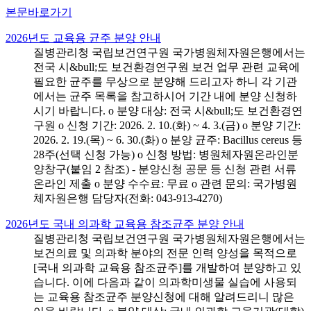
본문바로가기
2026년도 교육용 균주 분양 안내
질병관리청 국립보건연구원 국가병원체자원은행에서는
전국 시&bull;도 보건환경연구원 보건 업무 관련 교육에
필요한 균주를 무상으로 분양해 드리고자 하니 각 기관
에서는 균주 목록을 참고하시어 기간 내에 분양 신청하
시기 바랍니다. o 분양 대상: 전국 시&bull;도 보건환경연
구원 o 신청 기간: 2026. 2. 10.(화) ~ 4. 3.(금) o 분양 기간:
2026. 2. 19.(목) ~ 6. 30.(화) o 분양 균주: Bacillus cereus 등
28주(선택 신청 가능) o 신청 방법: 병원체자원온라인분
양창구(붙임 2 참조) - 분양신청 공문 등 신청 관련 서류
온라인 제출 o 분양 수수료: 무료 o 관련 문의: 국가병원
체자원은행 담당자(전화: 043-913-4270)
2026년도 국내 의과학 교육용 참조균주 분양 안내
질병관리청 국립보건연구원 국가병원체자원은행에서는
보건의료 및 의과학 분야의 전문 인력 양성을 목적으로
[국내 의과학 교육용 참조균주]를 개발하여 분양하고 있
습니다. 이에 다음과 같이 의과학미생물 실습에 사용되
는 교육용 참조균주 분양신청에 대해 알려드리니 많은