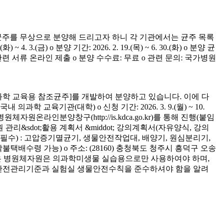
균주를 무상으로 분양해 드리고자 하니 각 기관에서는 균주 목록
(금) o 분양 기간: 2026. 2. 19.(목) ~ 6. 30.(화) o 분양 균
청 관련 서류 온라인 제출 o 분양 수수료: 무료 o 관련 문의: 국가병원
학 교육용 참조균주]를 개발하여 분양하고 있습니다. 이에 다
육기관(대학) o 신청 기간: 2026. 3. 9.(월) ~ 10.
은 병원체자원온라인분양창구(http://is.kdca.go.kr)를 통해 진행(붙임
 관리&sdot;활용 계획서 &middot; 강의계획서(자유양식, 강의
착 필수) : 고압증기멸균기, 생물안전작업대, 배양기, 원심분리기,
 착불택배수령 가능) o 주소: (28160) 충청북도 청주시 흥덕구 오송
양받은 병원체자원은 의과학미생물 실습용으로만 사용하여야 하며,
의 안전관리기준과 실험실 생물안전수칙을 준수하셔야 함을 알려