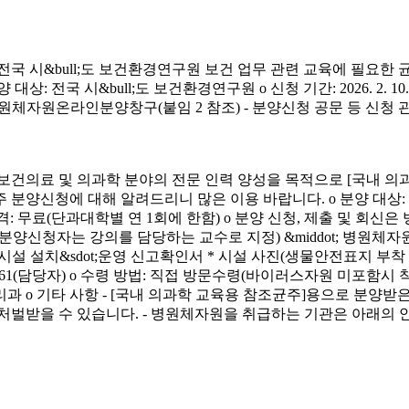
시&bull;도 보건환경연구원 보건 업무 관련 교육에 필요한 
&bull;도 보건환경연구원 o 신청 기간: 2026. 2. 10.(화) ~ 4. 3.
신청 방법: 병원체자원온라인분양창구(붙임 2 참조) - 분양신청 공문 등 신
료 및 의과학 분야의 전문 인력 양성을 목적으로 [국내 의과
에 대해 알려드리니 많은 이용 바랍니다. o 분양 대상: 국내 의과학 교
금) o 분양 가격: 무료(단과대학별 연 1회에 한함) o 분양 신청, 제출 및 회신
서(분양신청자는 강의를 담당하는 교수로 지정) &middot; 병원체자원
 연구시설 설치&sdot;운영 신고확인서 * 시설 사진(생물안전표지 부
913-4261(담당자) o 수령 방법: 직접 방문수령(바이러스자원 미포함시
리과 o 기타 사항 - [국내 의과학 교육용 참조균주]용으로 분
처벌받을 수 있습니다. - 병원체자원을 취급하는 기관은 아래