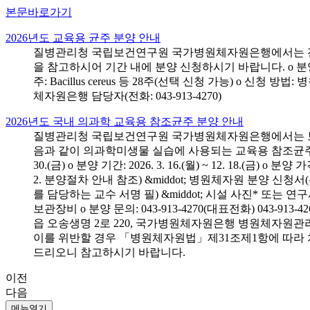
본문바로가기
2026년도 교육용 균주 분양 안내
질병관리청 국립보건연구원 국가병원체자원은행에서는 전국 
을 참고하시어 기간 내에 분양 신청하시기 바랍니다. o 분양 대상: 전국 시
주: Bacillus cereus 등 28주(선택 신청 가능) o 
체자원은행 담당자(전화: 043-913-4270)
2026년도 국내 의과학 교육용 참조균주 분양 안내
질병관리청 국립보건연구원 국가병원체자원은행에서는 보건의
음과 같이 의과학미생물 실습에 사용되는 교육용 참조균주 분양신청
30.(금) o 분양 기간: 2026. 3. 16.(월) ~ 12. 18.(
2. 분양절차 안내 참조) &middot; 병원체자원 분양 신청
를 담당하는 교수 서명 필) &middot; 시설 사진* 또는
보관장비 o 분양 문의: 043-913-4270(대표전화) 043-
읍 오송생명 2로 220, 국가병원체자원은행 병원체자원관
이를 위반할 경우 「병원체자원법」제31조제1항에 따라 
드리오니 참고하시기 바랍니다.
이전
다음
메뉴열기