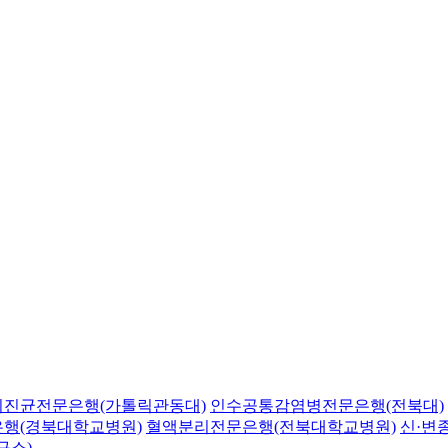
의진균전문은행(가톨릭관동대)
인수공통감염병전문은행(전북대)
행(경북대학교병원)
혈액분리전문은행(전북대학교병원)
신·변
구소)