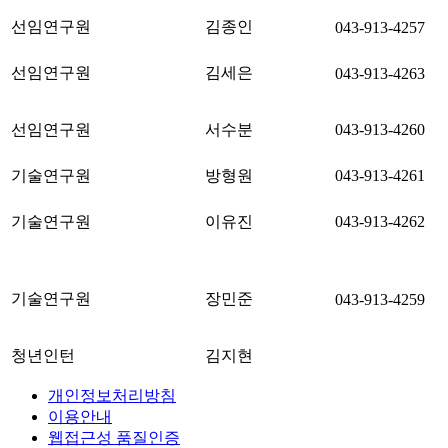
선임연구원
김종인
043-913-4257
선임연구원
김세은
043-913-4263
선임연구원
서수분
043-913-4260
기술연구원
방형원
043-913-4261
기술연구원
이유진
043-913-4262
기술연구원
장민준
043-913-4259
청년인턴
김지현
개인정보처리방침
이용안내
웹접근성 품질인증