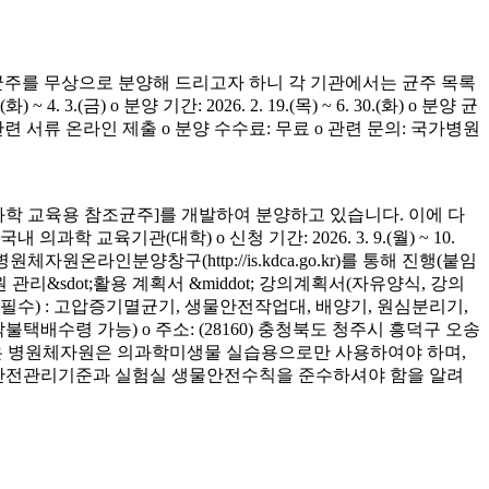
균주를 무상으로 분양해 드리고자 하니 각 기관에서는 균주 목록
(금) o 분양 기간: 2026. 2. 19.(목) ~ 6. 30.(화) o 분양 균
청 관련 서류 온라인 제출 o 분양 수수료: 무료 o 관련 문의: 국가병원
학 교육용 참조균주]를 개발하여 분양하고 있습니다. 이에 다
육기관(대학) o 신청 기간: 2026. 3. 9.(월) ~ 10.
은 병원체자원온라인분양창구(http://is.kdca.go.kr)를 통해 진행(붙임
 관리&sdot;활용 계획서 &middot; 강의계획서(자유양식, 강의
착 필수) : 고압증기멸균기, 생물안전작업대, 배양기, 원심분리기,
 착불택배수령 가능) o 주소: (28160) 충청북도 청주시 흥덕구 오송
양받은 병원체자원은 의과학미생물 실습용으로만 사용하여야 하며,
의 안전관리기준과 실험실 생물안전수칙을 준수하셔야 함을 알려