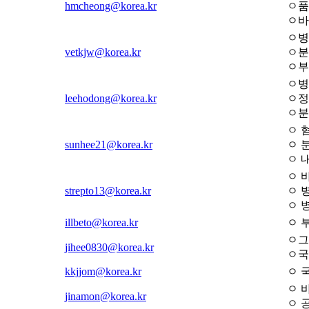
hmcheong@korea.kr
ㅇ품
ㅇ바
ㅇ병
vetkjw@korea.kr
ㅇ분
ㅇ부
ㅇ병
leehodong@korea.kr
ㅇ정
ㅇ분
ㅇ 
sunhee21@korea.kr
ㅇ 
ㅇ 
ㅇ 
strepto13@korea.kr
ㅇ 
ㅇ 
illbeto@korea.kr
ㅇ 
ㅇ그
jihee0830@korea.kr
ㅇ국
kkjjom@korea.kr
ㅇ 
ㅇ 
jinamon@korea.kr
ㅇ 