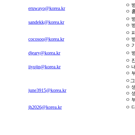
ㅇ 
eruwayo@korea.kr
ㅇ 
ㅇ 
sandekk@korea.kr
ㅇ 
ㅇ 
cocosoo@korea.kr
ㅇ 
ㅇ 
djeary@korea.kr
ㅇ 
ㅇ 
iiyujin@korea.kr
ㅇ 
ㅇ 
ㅇ그
ㅇ 
june3915@korea.kr
ㅇ 
ㅇ 
jh2026@korea.kr
ㅇ 