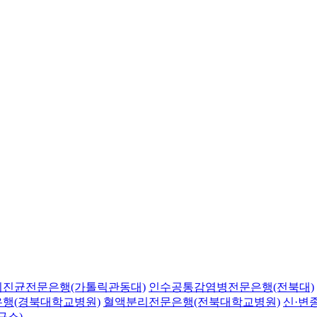
의진균전문은행(가톨릭관동대)
인수공통감염병전문은행(전북대)
행(경북대학교병원)
혈액분리전문은행(전북대학교병원)
신·변
구소)