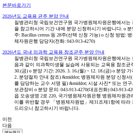
본문바로가기
2026년도 교육용 균주 분양 안내
질병관리청 국립보건연구원 국가병원체자원은행에서는 전국 
을 참고하시어 기간 내에 분양 신청하시기 바랍니다. o 분양 대상: 전국 시
주: Bacillus cereus 등 28주(선택 신청 가능) o 
체자원은행 담당자(전화: 043-913-4270)
2026년도 국내 의과학 교육용 참조균주 분양 안내
질병관리청 국립보건연구원 국가병원체자원은행에서는 보건의
음과 같이 의과학미생물 실습에 사용되는 교육용 참조균주 분양신청
30.(금) o 분양 기간: 2026. 3. 16.(월) ~ 12. 18.(
2. 분양절차 안내 참조) &middot; 병원체자원 분양 신청
를 담당하는 교수 서명 필) &middot; 시설 사진* 또는
보관장비 o 분양 문의: 043-913-4270(대표전화) 043-
읍 오송생명 2로 220, 국가병원체자원은행 병원체자원관
이를 위반할 경우 「병원체자원법」제31조제1항에 따라 
드리오니 참고하시기 바랍니다.
이전
다음
메뉴열기