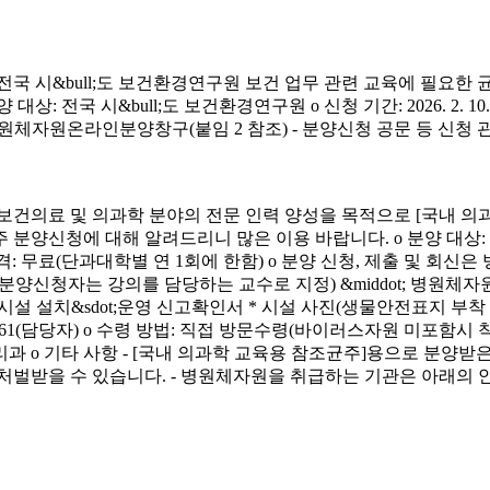
시&bull;도 보건환경연구원 보건 업무 관련 교육에 필요한 
&bull;도 보건환경연구원 o 신청 기간: 2026. 2. 10.(화) ~ 4. 3.
신청 방법: 병원체자원온라인분양창구(붙임 2 참조) - 분양신청 공문 등 신
료 및 의과학 분야의 전문 인력 양성을 목적으로 [국내 의과
에 대해 알려드리니 많은 이용 바랍니다. o 분양 대상: 국내 의과학 교
금) o 분양 가격: 무료(단과대학별 연 1회에 한함) o 분양 신청, 제출 및 회신
서(분양신청자는 강의를 담당하는 교수로 지정) &middot; 병원체자원
 연구시설 설치&sdot;운영 신고확인서 * 시설 사진(생물안전표지 부
913-4261(담당자) o 수령 방법: 직접 방문수령(바이러스자원 미포함시
리과 o 기타 사항 - [국내 의과학 교육용 참조균주]용으로 분
처벌받을 수 있습니다. - 병원체자원을 취급하는 기관은 아래