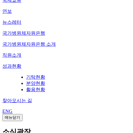
국제교류
연보
뉴스레터
국가병원체자원은행
국가병원체자원은행 소개
직원소개
성과현황
기탁현황
분양현황
활용현황
찾아오시는 길
ENG
메뉴닫기
소식광장