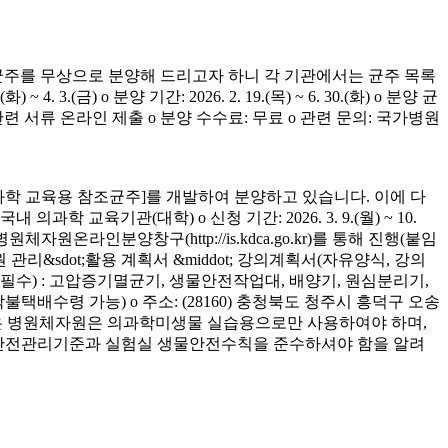
균주를 무상으로 분양해 드리고자 하니 각 기관에서는 균주 목록
(금) o 분양 기간: 2026. 2. 19.(목) ~ 6. 30.(화) o 분양 균
청 관련 서류 온라인 제출 o 분양 수수료: 무료 o 관련 문의: 국가병원
학 교육용 참조균주]를 개발하여 분양하고 있습니다. 이에 다
육기관(대학) o 신청 기간: 2026. 3. 9.(월) ~ 10.
은 병원체자원온라인분양창구(http://is.kdca.go.kr)를 통해 진행(붙임
 관리&sdot;활용 계획서 &middot; 강의계획서(자유양식, 강의
착 필수) : 고압증기멸균기, 생물안전작업대, 배양기, 원심분리기,
 착불택배수령 가능) o 주소: (28160) 충청북도 청주시 흥덕구 오송
양받은 병원체자원은 의과학미생물 실습용으로만 사용하여야 하며,
의 안전관리기준과 실험실 생물안전수칙을 준수하셔야 함을 알려