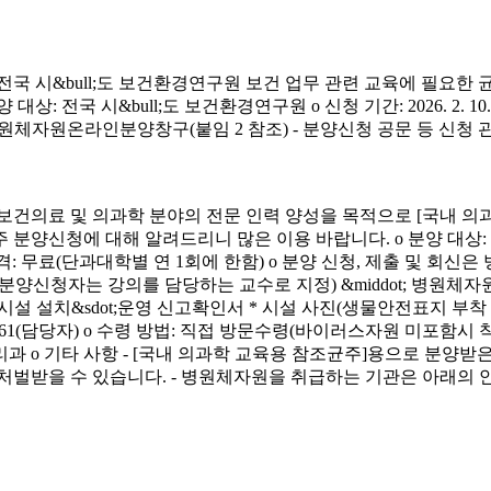
시&bull;도 보건환경연구원 보건 업무 관련 교육에 필요한 
&bull;도 보건환경연구원 o 신청 기간: 2026. 2. 10.(화) ~ 4. 3.
신청 방법: 병원체자원온라인분양창구(붙임 2 참조) - 분양신청 공문 등 신
료 및 의과학 분야의 전문 인력 양성을 목적으로 [국내 의과
에 대해 알려드리니 많은 이용 바랍니다. o 분양 대상: 국내 의과학 교
금) o 분양 가격: 무료(단과대학별 연 1회에 한함) o 분양 신청, 제출 및 회신
서(분양신청자는 강의를 담당하는 교수로 지정) &middot; 병원체자원
 연구시설 설치&sdot;운영 신고확인서 * 시설 사진(생물안전표지 부
913-4261(담당자) o 수령 방법: 직접 방문수령(바이러스자원 미포함시
리과 o 기타 사항 - [국내 의과학 교육용 참조균주]용으로 분
처벌받을 수 있습니다. - 병원체자원을 취급하는 기관은 아래