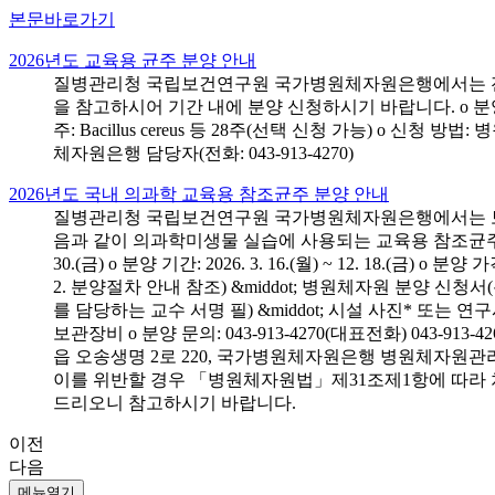
본문바로가기
2026년도 교육용 균주 분양 안내
질병관리청 국립보건연구원 국가병원체자원은행에서는 전국 
을 참고하시어 기간 내에 분양 신청하시기 바랍니다. o 분양 대상: 전국 시
주: Bacillus cereus 등 28주(선택 신청 가능) o 
체자원은행 담당자(전화: 043-913-4270)
2026년도 국내 의과학 교육용 참조균주 분양 안내
질병관리청 국립보건연구원 국가병원체자원은행에서는 보건의
음과 같이 의과학미생물 실습에 사용되는 교육용 참조균주 분양신청
30.(금) o 분양 기간: 2026. 3. 16.(월) ~ 12. 18.(
2. 분양절차 안내 참조) &middot; 병원체자원 분양 신청
를 담당하는 교수 서명 필) &middot; 시설 사진* 또는
보관장비 o 분양 문의: 043-913-4270(대표전화) 043-
읍 오송생명 2로 220, 국가병원체자원은행 병원체자원관
이를 위반할 경우 「병원체자원법」제31조제1항에 따라 
드리오니 참고하시기 바랍니다.
이전
다음
메뉴열기