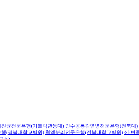
의진균전문은행(가톨릭관동대)
인수공통감염병전문은행(전북대)
행(경북대학교병원)
혈액분리전문은행(전북대학교병원)
신·변
구소)