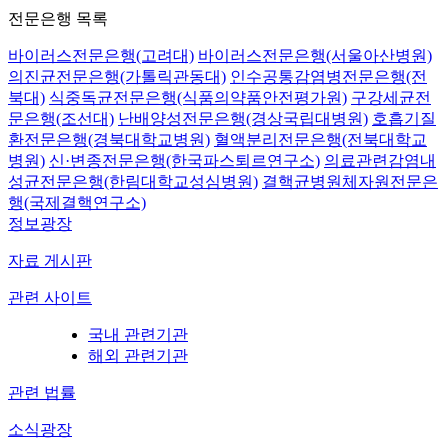
전문은행 목록
바이러스전문은행(고려대)
바이러스전문은행(서울아산병원)
의진균전문은행(가톨릭관동대)
인수공통감염병전문은행(전
북대)
식중독균전문은행(식품의약품안전평가원)
구강세균전
문은행(조선대)
난배양성전문은행(경상국립대병원)
호흡기질
환전문은행(경북대학교병원)
혈액분리전문은행(전북대학교
병원)
신·변종전문은행(한국파스퇴르연구소)
의료관련감염내
성균전문은행(한림대학교성심병원)
결핵균병원체자원전문은
행(국제결핵연구소)
정보광장
자료 게시판
관련 사이트
국내 관련기관
해외 관련기관
관련 법률
소식광장