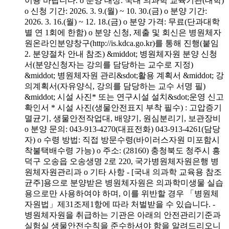
이용 바랍니다. o 분양 대상: 국내 의과학 교육기관(대학)
o 신청 기간: 2026. 3. 9.(월) ~ 10. 30.(금) o 분양 기간:
2026. 3. 16.(월) ~ 12. 18.(금) o 분양 가격: 무료(단과대학
별 연 1회에 한함) o 분양 신청, 제출 및 회신은 병원체자
원온라인분양창구(http://is.kdca.go.kr)를 통해 진행(붙임
2. 분양절차 안내 참조) &middot; 병원체자원 분양 신청
서(분양신청자는 강의를 담당하는 교수로 지정)
&middot; 병원체자원 관리&sdot;활용 계획서 &middot; 강
의계획서(자유양식, 강의를 담당하는 교수 서명 필)
&middot; 시설 사진* 또는 연구시설 설치&sdot;운영 신고
확인서 * 시설 사진(생물안전표지 부착 필수) : 고압증기
멸균기, 생물안전작업대, 배양기, 원심분리기, 보관장비
o 분양 문의: 043-913-4270(대표전화) 043-913-4261(담당
자) o 수령 방법: 직접 방문수령(바이러스자원 미포함시
착불택배수령 가능) o 주소: (28160) 충청북도 청주시 흥
덕구 오송읍 오송생명 2로 220, 국가병원체자원은행 병
원체자원관리과 o 기타 사항 - [국내 의과학 교육용 참조
균주]용으로 분양받은 병원체자원은 의과학미생물 실습
용으로만 사용하여야 하며, 이를 위반할 경우 「병원체
자원법」제31조제1항에 따라 처벌받을 수 있습니다. -
병원체자원을 취급하는 기관은 아래의 안전관리기준과
실험실 생물안전수칙을 준수하셔야 함을 알려드리오니