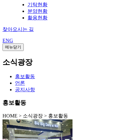
기탁현황
분양현황
활용현황
찾아오시는 길
ENG
메뉴닫기
소식광장
홍보활동
언론
공지사항
홍보활동
HOME
>
소식광장 >
홍보활동