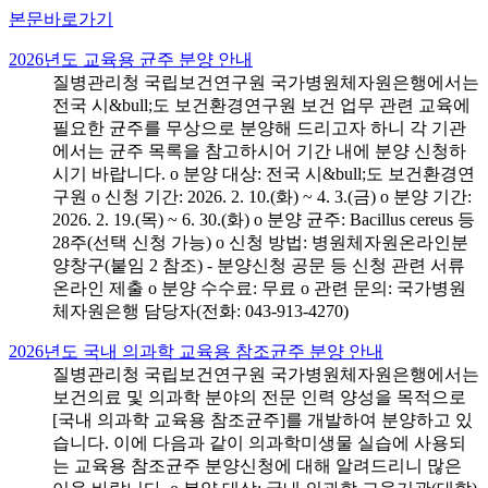
본문바로가기
2026년도 교육용 균주 분양 안내
질병관리청 국립보건연구원 국가병원체자원은행에서는
전국 시&bull;도 보건환경연구원 보건 업무 관련 교육에
필요한 균주를 무상으로 분양해 드리고자 하니 각 기관
에서는 균주 목록을 참고하시어 기간 내에 분양 신청하
시기 바랍니다. o 분양 대상: 전국 시&bull;도 보건환경연
구원 o 신청 기간: 2026. 2. 10.(화) ~ 4. 3.(금) o 분양 기간:
2026. 2. 19.(목) ~ 6. 30.(화) o 분양 균주: Bacillus cereus 등
28주(선택 신청 가능) o 신청 방법: 병원체자원온라인분
양창구(붙임 2 참조) - 분양신청 공문 등 신청 관련 서류
온라인 제출 o 분양 수수료: 무료 o 관련 문의: 국가병원
체자원은행 담당자(전화: 043-913-4270)
2026년도 국내 의과학 교육용 참조균주 분양 안내
질병관리청 국립보건연구원 국가병원체자원은행에서는
보건의료 및 의과학 분야의 전문 인력 양성을 목적으로
[국내 의과학 교육용 참조균주]를 개발하여 분양하고 있
습니다. 이에 다음과 같이 의과학미생물 실습에 사용되
는 교육용 참조균주 분양신청에 대해 알려드리니 많은